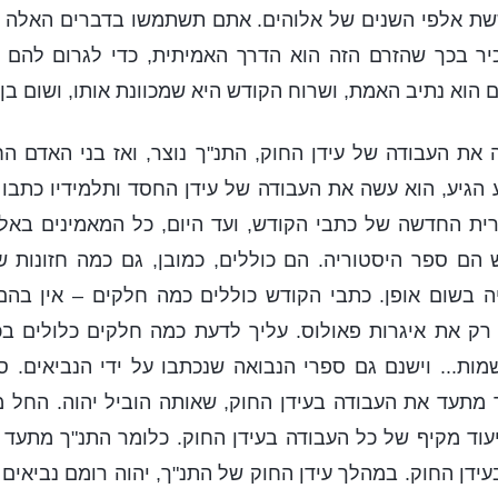
ששת אלפי השנים של אלוהים. אתם תשתמשו בדברים האלה כד
יר בכך שהזרם הזה הוא הדרך האמיתית, כדי לגרום להם 
 הוא נתיב האמת, ושרוח הקודש היא שמכוונת אותו, ושום בן-
את העבודה של עידן החוק, התנ"ך נוצר, ואז בני האדם הח
 הגיע, הוא עשה את העבודה של עידן החסד ותלמידיו כתבו
רית החדשה של כתבי הקודש, ועד היום, כל המאמינים באל
הם ספר היסטוריה. הם כוללים, כמובן, גם כמה חזונות של
ה בשום אופן. כתבי הקודש כוללים כמה חלקים – אין בהם
 רק את איגרות פאולוס. עליך לדעת כמה חלקים כלולים ב
ות... וישנם גם ספרי הנבואה שנכתבו על ידי הנביאים. 
 מתעד את העבודה בעידן החוק, שאותה הוביל יהוה. החל 
עוד מקיף של כל העבודה בעידן החוק. כלומר התנ"ך מתעד 
ידן החוק. במהלך עידן החוק של התנ"ך, יהוה רומם נביאים 