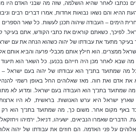
ם נכתבו לאחר שהיא הושלמה, שזה מה שבני האדם היו מסו
עת ההיא והם נשאו נבואות אחדות, אמרו דברים רבים וניבאו
רית הימים – העבודה שיהוה תכנן לעשות. כל שאר הספרים
אל. לפיכך, כשאתם קוראים את כתבי הקודש, אתם בעיקר קו
בעיקר מתעד את עבודתו של יהוה כשהוא הנחה את עם ישרא
ראל ממצרים. הוא חילץ אותם מכבלי פרעה והביא אותם אל
ל מה שבא לאחר מכן היה חייהם בכנען. כל השאר הוא תיעוד 
ל מה שמתועד בתנ"ך הוא עבודתו של יהוה בעם ישראל – 
את אדם ואת חוה. מאז שאלוהים החל באופן רשמי להנהיג
מה שמתועד בתנ"ך הוא העבודה בעם ישראל. ומדוע לא מתו
שארץ ישראל היא ערש האנושות. בראשית, לא היו ארצות
בד באף מקום אחר. משום כך, מה שמתועד בתנ"ך הוא רק 
 הדברים שאמרו הנביאים, ישעיהו, דניאל, ירמיהו ויחזקאל.
והים על פני האדמה. הם חוזים את עבודתו של יהוה אלוה