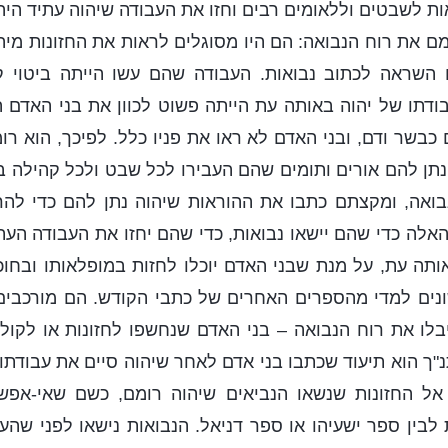
ות לשבטים וללאומים רבים וחזו את העבודה שיהוה עתיד היה
ם את רוח הנבואה: הם היו מסוגלים לראות את החזונות מיהו
 השראה לכתוב נבואות. העבודה שהם עשו הייתה ביטוי קול
בודתו של יהוה באותה עת הייתה פשוט לכוון את בני האדם
כבשר ודם, ובני האדם לא ראו את פניו כלל. לפיכך, הוא רומ
נתן להם אורים ותומים שהם העבירו לכל שבט ולכל קהילה 
בואה, ומקצתם כתבו את ההוראות שיהוה נתן להם כדי להרא
אלה כדי שהם יישאו נבואות, כדי שהם יחזו את העבודה העת
תה עת, על מנת שבני האדם יוכלו לחזות במופלאותו ובחוכ
ונים למדי מהספרים האחרים של כתבי הקודש. הם מורכבים
לו את רוח הנבואה – בני האדם שנחשפו לחזונות או לקול
"ך הוא תיעוד שכתבו בני אדם לאחר שיהוה סיים את עבודתו
ל החזונות שנשאו הנביאים שיהוה רומם, כשם שאי-אפש
בין ספר ישעיהו או ספר דניאל. הנבואות נישאו לפני שהע