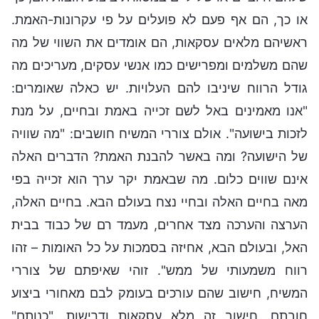
או כך, הם אף פעם לא פועלים על פי עקרונות-האמת.
ראשיהם מלאים עסקאות, הם אומדים את השווי של מה
שהם משלמים ומפרישים כמו אנשי עסקים, מעריכים מה
גודל הרווח שיניבו להם העלויות. יש כאלה שאומרים:
"אנו מאמינים באל לשם זכייה באמת ובחיים, על מנת
לזכות בישועה". אולם צוררי המשיח חושבים: "מה שוויה
של הישועה? ומה באשר להבנת האמת? הדברים האלה
אינם שווים כלום. מה שבאמת יקר ערך הוא זכייה בפי
מאה בחיים האלה ובחיי נצח בעולם הבא. בחיים האלה,
הערצה והערכה מצד אחרים, מעמד רם של כבוד בבית
האל, ובעולם הבא, אחיזה בסמכות על כל האומות – זהו
רווח משמעותי של ממש". זוהי שאיפתם של צוררי
המשיח, חישוב שהם עורכים בעומק לבם מאחורי ביצוע
חובתם. חישוב זה מלא עסקאות ודרישות. "כנותם"