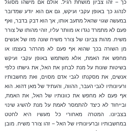
כך – זהו צביון מושחת רגיל. אולם אם מישהו מסוגל
לנהוג כך באופן עקבי ועיקש, גם אם הוא יודע שמדובר
במעשה שגוי שהאל מתעב אותו, אך הוא דבק בדבר, ואף
פעם לא מתמרד נגדו או מוותר עליו, זוהי מהותו של צורר
משיח. מהות צביונו של צורר משיח שונה מזו של אנשים
מן השורה בכך שהוא אף פעם לא מהרהר בעצמו או
מחפש את האמת, אלא משתמש באופן עקבי ועיקש
בשיטות שונות על מנת לבחון את האל, את גישתו כלפי
אנשים, את מסקנתו לגבי אדם מסוים, ואת מחשבותיו
ורעיונותיו לגבי העבר, ההווה, והעתיד של מאן דהוא. הוא
אף פעם לא מחפש את כוונותיו של האל, את האמת,
ובייחוד לא כיצד להתמסר לאמת על מנת להשיג שינוי
בצביונו. המטרה מאחורי כל מעשיו היא לחטט
במחשבותיו וברעיונותיו של האל – זהו צורר משיח. מובן