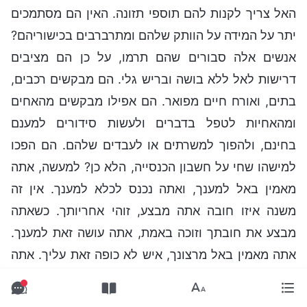
האל צריך לקנות להם תוספי תזונה. האין הם מסתמכים
יתר על המידה על הוותק שלהם ומתרברבים בכישוריהם?
אנשים אלה סבורים שהם תרמו, על כן הם מציבים
דרישות לאל ללא בושה ובריש גלי. הם מבקשים רכבים,
בתים, ואורח חיים מפואר. הם אפילו מבקשים מהאחים
ומהאחיות לטפל בדברים ולעשות סידורים למענם
בחינם, ולהפוך למשרתים או לעבדים שלהם. הם הפכו
למישהו שחי על חשבון הכנסייה, הלא כן? למעשה, אתה
מאמין באל למענך, ואתה נכנס לכלא למענך. אין זה
משנה איזו חובה אתה מבצע, זוהי אחריותך. כשאתה
מבצע את חובתך וזוכה באמת, אתה עושה זאת למענך.
אתה מאמין באל מרצונך, איש לא כופה זאת עליך. אתה
זוכה בחיים למענך, לא למען אחרים. גם אם ביצעת
משימות מסוכנות כלשהן למען בית האל או הכנסייה,