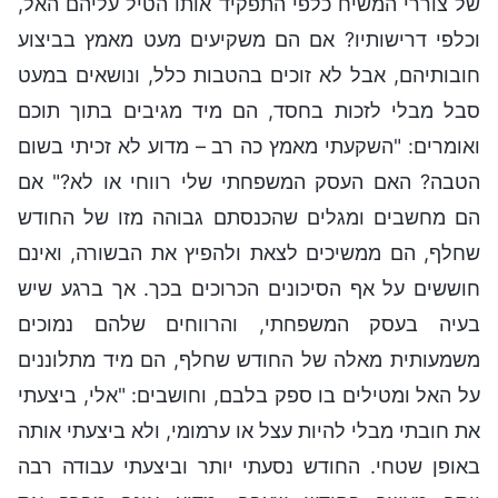
של צוררי המשיח כלפי התפקיד אותו הטיל עליהם האל,
וכלפי דרישותיו? אם הם משקיעים מעט מאמץ בביצוע
חובותיהם, אבל לא זוכים בהטבות כלל, ונושאים במעט
סבל מבלי לזכות בחסד, הם מיד מגיבים בתוך תוכם
ואומרים: "השקעתי מאמץ כה רב – מדוע לא זכיתי בשום
הטבה? האם העסק המשפחתי שלי רווחי או לא?" אם
הם מחשבים ומגלים שהכנסתם גבוהה מזו של החודש
שחלף, הם ממשיכים לצאת ולהפיץ את הבשורה, ואינם
חוששים על אף הסיכונים הכרוכים בכך. אך ברגע שיש
בעיה בעסק המשפחתי, והרווחים שלהם נמוכים
משמעותית מאלה של החודש שחלף, הם מיד מתלוננים
על האל ומטילים בו ספק בלבם, וחושבים: "אלי, ביצעתי
את חובתי מבלי להיות עצל או ערמומי, ולא ביצעתי אותה
באופן שטחי. החודש נסעתי יותר וביצעתי עבודה רבה