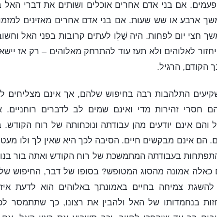
עמים. אם בני אדם אחרים אוכלים ושותים את דברי האל ב
שך ארבע או שש שעות. אם בני אדם אחרים מאזינים למזמו
ך חצי יום לפחות. היה שָׁלֵו לעתים קרובות בפני האל וחש
זור לאלוהים ולא תעז עוד להתרחק מאלוהים – רק אז יישא 
 הקודם, הרגיל.
יעים התלהבות רבה בחיפוש שלהם, אך אינם מצליחים לע
 חסרי זהירות מדי ואינם שמים לב לדברים רוחניים. א
והם אינם יודעים מהן עבודתה ונוכחותה של רוח הקודש. 
 הם אינם מבקשים חיים. הסיבה לכך היא שאין לך ולו מעט י
התפתחות בעבודתה המתמשכת של רוח הקודש ואתה בור בנוג
 כאלה אמונה מהסוג המטופש? בסופו של דבר, החיפוש של ב
להשגת צמיחה בחיים באמונתך באלוהים הוא לדעת איזו
זות בנחמדותו של האל ולהבין את רצונו, כך שתתמסר לכ