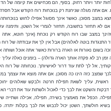
ות יותר ויותר רחוק. בסוף, הם מכחישים את קיומה של הדרך
. אם אתה מגלה שניחנת רק בנוכחות רוח הקודש אבל חסרה 
א במצב מסוכן. כאשר אינך מסוגל אפילו לחוש בנוכחותה 
ם לא תחזור בתשובה, תחזור לגמרי אל השטן, ותימנה על א
נך במצב שבו רוח הקודש רק נוכחת (אינך חוטא, אתה ש
 התנגדות בוטה לאלוהים) אבל אין לך את עבודתה של רוח 
וכה בשום נאורות או הארה ברורות כאשר אתה אוכל ושותה א
ה זמן רב לא פקדה אותך הארה גדולה) – בזמנים כאלה עליך לה
ותיך, אל לך לתת עוד דרור לאישיותך. נוכחותה של רוח ה
לכך שמצב כזה הינו כה מסוכן. אם אתה מוצא את עצמך במצ
 ראשית, עליך לשאת תפילת חרטה ולבקש שאלוהים יחוס 
דבקות והשקט את לבך כדי לאכול ולשתות עוד את דברי האל.
פילה. הכפל את מאמציך בשירה, תפילה, אכילה ושתייה של
שיא חולשתך, השטן יכול לכבוש את לבך בקלות יתרה. כ