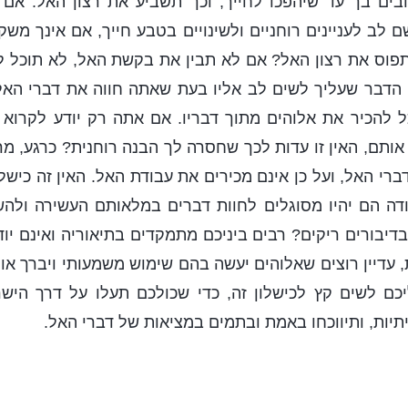
ובים בך עד שיהפכו לחייך, וכך תשביע את רצון האל. אם 
 לב לעניינים רוחניים ולשינויים בטבע חייך, אם אינך מש
וס את רצון האל? אם לא תבין את בקשת האל, לא תוכל לה
ג. הדבר שעליך לשים לב אליו בעת שאתה חווה את דברי הא
ל להכיר את אלוהים מתוך דבריו. אם אתה רק יודע לקרוא 
 אותם, האין זו עדות לכך שחסרה לך הבנה רוחנית? כרגע, מ
ברי האל, ועל כן אינם מכירים את עבודת האל. האין זה כישל
קודה הם יהיו מסוגלים לחוות דברים במלאותם העשירה ולה
דיבורים ריקים? רבים ביניכם מתמקדים בתיאוריה ואינם יודע
ת, עדיין רוצים שאלוהים יעשה בהם שימוש משמעותי ויברך או
יכם לשים קץ לכישלון זה, כדי שכולכם תעלו על דרך הישר
תיות, ותיווכחו באמת ובתמים במציאות של דברי האל.