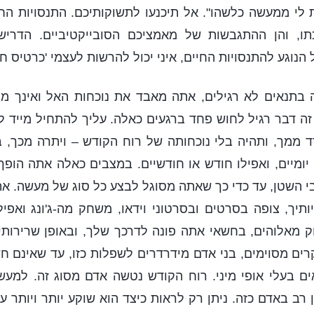
 לי ממעשה כלשהו". אל תיכנעו לתשוקותיכם. התנסויות הח
תו, והן ההתגבשות של מאמציכם הסובייקטיביים. הדריש
 הנוגע להתנסויות החיים, איני יכול להרשות לעצמי 'כרטיס חינ
בתנאים לא רגילים, אתה מאבד את נוכחות האל ואינך מ
ה דבר רגיל לחוש פחד ברגעים כאלה. עליך להתחיל מייד 
רד ממך, ותהיה בלי נוכחותה של רוח הקודש – ויתרה מכך, 
יומיים, ואפילו חודש או חודשיים. במצבים כאלה אתה הופ
 השטן, עד כדי כך שאתה מסוגל לבצע כל סוג של מעשה. אתה
תיך, צופה בסרטים ובסרטוני וידאו, משחק מה-ג'ונג ואפי
מאלוהים, בחשאי אתה פונה לדרכך שלך, ובאופן שרירותי
ים מסוימים, בני אדם מידרדרים לשפלות כזו, עד שאינם ח
 בעלי אופי מיני. רוח הקודש נטשה אדם מסוג זה. למעש
 רב באדם כזה. ניתן רק לראות כיצד הוא שוקע יותר ויותר ע