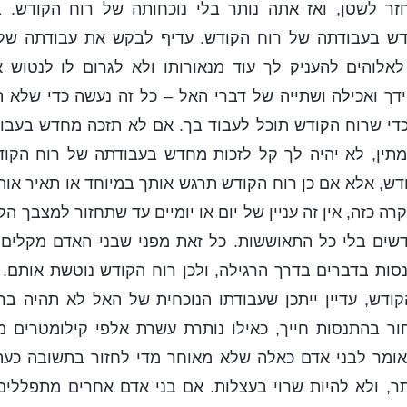
זר לשטן, ואז אתה נותר בלי נוכחותה של רוח הקודש. 
דש בעבודתה של רוח הקודש. עדיף לבקש את עבודתה של 
אלוהים להעניק לך עוד מנאורותו ולא לגרום לו לנטוש א
ידך ואכילה ושתייה של דברי האל – כל זה נעשה כדי שלא 
כדי שרוח הקודש תוכל לעבוד בך. אם לא תזכה מחדש בעבו
מתין, לא יהיה לך קל לזכות מחדש בעבודתה של רוח הק
דש, אלא אם כן רוח הקודש תרגש אותך במיוחד או תאיר אותך
רה כזה, אין זה עניין של יום או יומיים עד שתחזור למצבך הק
שים בלי כל התאוששות. כל זאת מפני שבני האדם מקלים 
נסות בדברים בדרך הרגילה, ולכן רוח הקודש נוטשת אותם.
דש, עדיין ייתכן שעבודתו הנוכחית של האל לא תהיה ברור
 בהתנסות חייך, כאילו נותרת עשרת אלפי קילומטרים מא
 אומר לבני אדם כאלה שלא מאוחר מדי לחזור בתשובה כעת
תר, ולא להיות שרוי בעצלות. אם בני אדם אחרים מתפללים