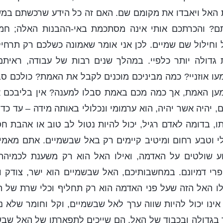
 האל ויאבדו את מקומם שם. האם זה כל הידע שרכשתם במש
? והכרתכם אותי אינה מסתכמת באי-ההבנות האלה; חמור
וחילול שם שמיים. לכן אני אומר שאמונה כשלכם רק תרחי
 גדולה יותר כלפיי. במהלך שנים רבות של עבודה, ראיתם
ו אוזניי? כמה מביניכם מוכנים לקבל את האמת? כולכם ס
ן האמת, אך כמה מכם באמת סבלו למענה? אין בליבכם 
 יהיה אשר יהיה, הוא ערמומי ונכלולי באותה מידה – עד כד
 בדומה לאדם רגיל, יכול להיות נטול לב טוב או אהבת ח
י וטבע רחום ומיטיב קיימים רק באל שבשמיים. אתם מאמינ
וע שולטים על האדמה, ואילו האל הוא רק משענת לכמיה
 פרי דמיונם. במחשבותיכם, האל שבשמיים הוא ישר, צודק וג
ילו האל הזה שעל פני האדמה הוא רק תחליף וכלי שרת של 
ינו יכול להיות שווה ערך לאל שבשמיים, וקל וחומר שלא ני
 בגדולה ובכבוד של האל, הם שייכים לתפארתו של האל שבש