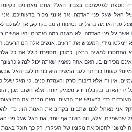
דה נוספת לפגיעתכם בצביון האל? אתם מאמינים בקיומ
של האל שעל פני האדמה, אך אינני מכיר בדעותיכם; אנ
ל פני האדמה ברגליים נטועות היטב בקרקע, אך לעולם ל
 אשר על פני האדמה. לא משנה כמה נאמנים יהיו אנשים כ
 יימלטו מידי, המעניש את הרעים. אנשים אלה הם הרעים; 
 התמסרו למשיח ברצון. כמובן, מספרם כולל את כל אלה
אינם מכירים בו. האם אתה מאמין שאתה יכול לנהוג כרצונך 
ים? טעות! בורותך לגבי המשיח היא בורות לגבי האל שבש
ים, אין זה אלא דיבורי סרק והעמדת פנים, כי האל שעל פ
די האדם ובקבלת ידע מעמיק יותר, אלא חשוב מכך, הוא ח
 העובדות כדי להעניש את הרעים. האם הבנת את התוצאות ה
תן? אני מאחל לכם שתבינו בקרוב את האמת הזו: כדי להכ
 שבשמיים, אלא, וזה חשוב אף יותר, את האל שעל פני הא
ח למשני לתפוס את מקומו של העיקרי. רק כך תוכל באמת 