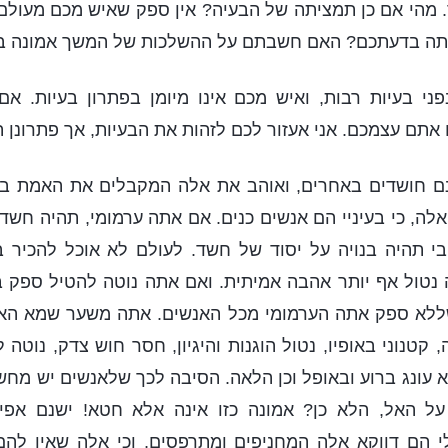
 מהי אם כן תמציתה של הבעיה? אין ספק שאיש מכם מעולם
ה בדעתכם? האם חשבתם על ההשלכות של המשך אמונה בד
ני בעיות רבות, ואיש מכם אינו מיומן בפתרון בעיות. א
אתם עצמכם. אני אעזור לכם לזהות את הבעיות, אך פתרונן ת
ם חושדים באחרים, ואוהב את אלה המקבלים את האמת ברצו
לה, כי בעיניי הם אנשים כנים. אם אתה ערמומי, תהיה חשדן
ך בי תהיה בנויה על יסוד של חשד. לעולם לא אוכל להכיר ב
 נטול אף יותר אהבה אמיתית. ואם אתה נוטה להטיל ספק 
 שללא ספק אתה הערמומי מכל האנשים. אתה משער שמא האל 
 קטנוני באופיו, נטול הוגנות והיגיון, חסר חוש צדק, נוטה
צא עונג ברוע ובאופל וכן הלאה. הסיבה לכך שלאנשים יש מח
ל האל, הלא כן? אמונה כזו אינה אלא חטא! ישנם אפיל
י הם דווקא אלה המחניפים ומתרפסים, וכי אלה שאין להם