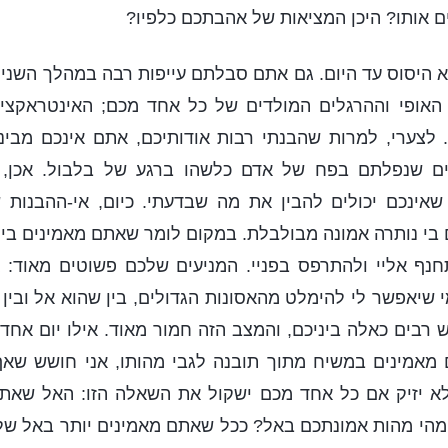
ם אותו? היכן המציאות של אהבתכם כלפיו?
א היסוס עד היום. גם אתם סבלתם עייפות רבה במהלך השני
האופי וההרגלים המולדים של כל אחד מכם; האינטראקצ
לצערי, למרות שהבנתי רבות אודותיכם, אתם אינכם מבינים
ם שנפלתם בפח של אדם כלשהו ברגע של בלבול. אכן, א
 שאינכם יכולים להבין את מה שבדעתי. כיום, אי-ההבנות 
בי נותרה אמונה מבולבלת. במקום לומר שאתם מאמינים בי, י
נף אליי ולהתרפס בפניי. המניעים שלכם פשוטים מאוד: א
י שיאפשר לי להימלט מהאסונות הגדולים, בין שהוא אל ובין
יש רבים כאלה ביניכם, והמצב הזה חמור מאוד. אילו יום אחד
 מאמינים במשיח מתוך תובנה לגבי מהותו, אני חושש שא
 לא יזיק אם כל אחד מכם ישקול את השאלה הזו: האל שאת
 מהי מהות אמונתכם באל? ככל שאתם מאמינים יותר באל שלכ