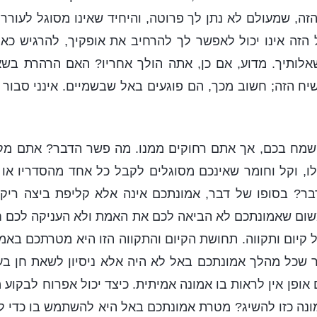
ה, שמעולם לא נתן לך פרוטה, והיחיד שאינו מסוגל לעורר
הזה אינו יכול לאפשר לך להרחיב את אופקיך, להרגיש כאי
לותיך. מדוע, אם כן, אתה הולך אחריו? האם הרהרת בש
יח הזה; חשוב מכך, הם פוגעים באל שבשמיים. אינני סבור
מח בכם, אך אתם רחוקים ממנו. מה פשר הדבר? אתם מקב
ו, וקל וחומר שאינכם מסוגלים לקבל כל אחד מהסדריו או ל
בר? בסופו של דבר, אמונתכם אינה אלא קליפת ביצה ריק
שום שאמונתכם לא הביאה לכם את האמת ולא העניקה לכם חי
קיום ותקווה. תחושת הקיום והתקווה הזו היא מטרתכם באמ
מר שכל מהלך אמונתכם באל לא היה אלא ניסיון לשאת חן ב
אופן אין לראות בו אמונה אמיתית. כיצד יכול אפרוח לבקוע 
ונה כזו להשיג? מטרת אמונתכם באל היא להשתמש בו כדי 