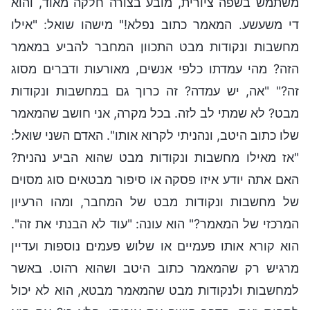
משתמש בשפה ציורית, מובע בצורה חלקה מאוד, והוא
די משעשע. המאמר כתוב נפלא!" מישהו שואל: "אילו
מחשבות ונקודות מבט התכוון המחבר להביע במאמר
הזה? מהי עמדתו כלפי אנשים, מאורעות ודברים מסוג
זה?" "אה, יש עמדה? זה כרוך גם במחשבות ונקודות
מבט? לא שמתי לב לזה. בכל מקרה, אני חושב שהמאמר
שלו כתוב היטב, ונהניתי לקרוא אותו". האדם השני שואל:
"אז מאילו מחשבות ונקודות מבט שהוא הביע נהנית?
האם אתה יודע איזו פסקה או סיפור מבטאים סוג מסוים
של מחשבות ונקודות מבט של המחבר, ומהו הרעיון
המרכזי של המאמר?" הוא עונה: "עוד לא הבנתי את זה".
הוא קורא אותו פעמיים או שלוש פעמים נוספות ועדיין
מרגיש רק שהמאמר כתוב היטב ושהוא רהוט. באשר
למחשבות ולנקודות מבט שהמאמר מבטא, הוא לא יכול