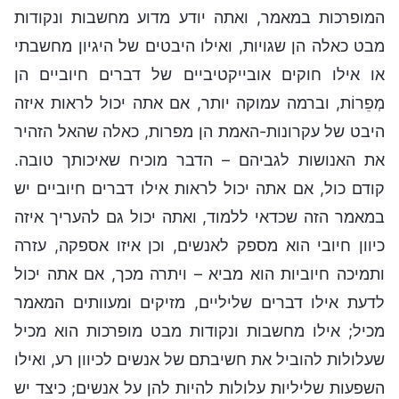
המופרכות במאמר, ואתה יודע מדוע מחשבות ונקודות
מבט כאלה הן שגויות, ואילו היבטים של היגיון מחשבתי
או אילו חוקים אובייקטיביים של דברים חיוביים הן
מְפֵרוֹת, וברמה עמוקה יותר, אם אתה יכול לראות איזה
היבט של עקרונות-האמת הן מפרות, כאלה שהאל הזהיר
את האנושות לגביהם – הדבר מוכיח שאיכותך טובה.
קודם כול, אם אתה יכול לראות אילו דברים חיוביים יש
במאמר הזה שכדאי ללמוד, ואתה יכול גם להעריך איזה
כיוון חיובי הוא מספק לאנשים, וכן איזו אספקה, עזרה
ותמיכה חיוביות הוא מביא – ויתרה מכך, אם אתה יכול
לדעת אילו דברים שליליים, מזיקים ומעוותים המאמר
מכיל; אילו מחשבות ונקודות מבט מופרכות הוא מכיל
שעלולות להוביל את חשיבתם של אנשים לכיוון רע, ואילו
השפעות שליליות עלולות להיות להן על אנשים; כיצד יש