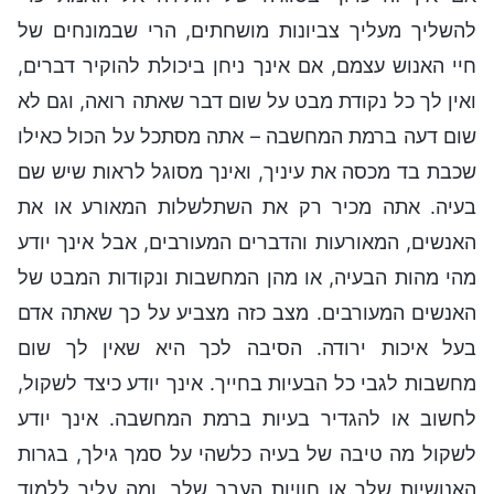
להשליך מעליך צביונות מושחתים, הרי שבמונחים של
חיי האנוש עצמם, אם אינך ניחן ביכולת להוקיר דברים,
ואין לך כל נקודת מבט על שום דבר שאתה רואה, וגם לא
שום דעה ברמת המחשבה – אתה מסתכל על הכול כאילו
שכבת בד מכסה את עיניך, ואינך מסוגל לראות שיש שם
בעיה. אתה מכיר רק את השתלשלות המאורע או את
האנשים, המאורעות והדברים המעורבים, אבל אינך יודע
מהי מהות הבעיה, או מהן המחשבות ונקודות המבט של
האנשים המעורבים. מצב כזה מצביע על כך שאתה אדם
בעל איכות ירודה. הסיבה לכך היא שאין לך שום
מחשבות לגבי כל הבעיות בחייך. אינך יודע כיצד לשקול,
לחשוב או להגדיר בעיות ברמת המחשבה. אינך יודע
לשקול מה טיבה של בעיה כלשהי על סמך גילך, בגרות
האנושיות שלך או חוויות העבר שלך, ומה עליך ללמוד