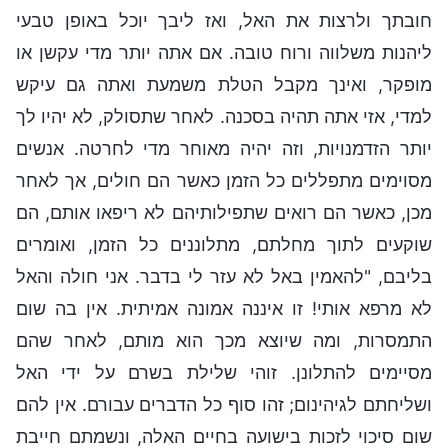
חובתך ולרצות את האל, ואז ליבך יוכל באופן טבעי
ליהנות משלווה ורוח טובה. אם אתה יותר מדי עקשן או
מופקר, ואינך מקבל הטלת משמעת ואתה גם עיקש
למדי, אזי אתה תהיה בסכנה. לאחר שתסולק, לא יהיו לך
יותר הזדמנויות, וזה יהיה מאוחר מדי לחרטה. אנשים
מסוימים מתפללים כל הזמן כאשר הם חולים, אך לאחר
מכן, כאשר הם רואים שתפילותיהם לא ריפאו אותם, הם
שוקעים לתוך מחלתם, מתלוננים כל הזמן, ואומרים
בליבם, "להאמין באל לא עזר לי בדבר. אני חולה והאל
לא מרפא אותי! זו איננה אמונה אמיתית. אין בה שום
התמסרות, ומה שיוצא מכך הוא מותם, לאחר שהם
מסיימים להתלונן. זוהי שלילת בשרם על ידי האל
ושליחתם לגיהינום; זהו סוף כל הדברים עבורם. אין להם
שום סיכוי לזכות בישועה בחיים האלה, ונשמתם חייבת