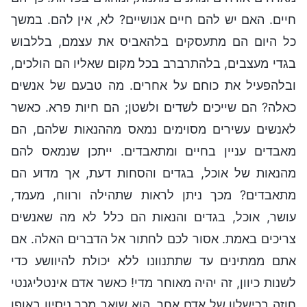
חיים. האם יש להם חיים אנושיים? לא, אין להם. במשך
כל היום הם מתעסקים בלהאביס את עצמם, בללבוש
בגדי מעצבים, בלהתרברב בכל מקום שאליו הם הולכים,
ובלהפעיל את כוחם על אחרים. מה טבעם של אנשים
כאלה? הם שייכים לשדים ולשטן; הם חיות פרא. כאשר
לאנשים עשירים מסוימים נמאס מההנאות שלהם, הם
מאבדים עניין בחיים ומתאבדים. ייתכן שנמאס להם
מהנאות של אוכל, בגדים והסחות דעת, אך מדוע הם
מתאבדים? מכך ניתן לראות שתהילה ורווח, מעמד,
עושר, אוכל, בגדים והנאות הם כלל לא מה שאנשים
צריכים באמת. אסור לכם לחתור אל הדברים האלה. אם
אתם ממתינים עד שתתנוונו ללא יכולת להיוושע כדי
לשנות כיוון, זה יהיה מאוחר מדי! כאשר אדם אינטליגנטי
חוזה בכישלון של אדם אחר, הוא שואב מכך ניסיון באופן