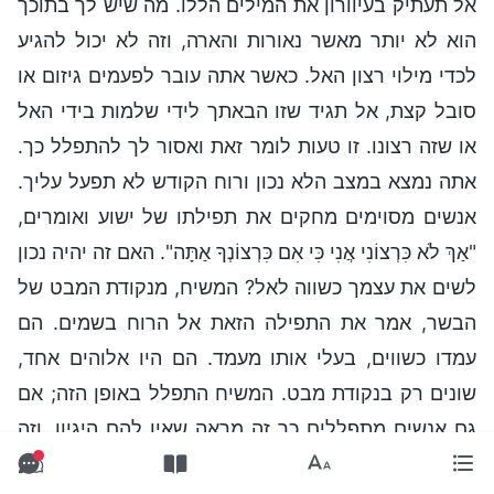
אל תעתיק בעיוורון את המילים הללו. מה שיש לך בתוכך
הוא לא יותר מאשר נאורות והארה, וזה לא יכול להגיע
לכדי מילוי רצון האל. כאשר אתה עובר לפעמים גיזום או
סובל קצת, אל תגיד שזו הבאתך לידי שלמות בידי האל
או שזה רצונו. זו טעות לומר זאת ואסור לך להתפלל כך.
אתה נמצא במצב הלא נכון ורוח הקודש לא תפעל עליך.
אנשים מסוימים מחקים את תפילתו של ישוע ואומרים,
"אַךְ לֹא כִּרְצוֹנִי אֲנִי כִּי אִם כִּרְצוֹנְךָ אַתָּה". האם זה יהיה נכון
לשים את עצמך כשווה לאל? המשיח, מנקודת המבט של
הבשר, אמר את התפילה הזאת אל הרוח בשמים. הם
עמדו כשווים, בעלי אותו מעמד. הם היו אלוהים אחד,
שונים רק בנקודת מבט. המשיח התפלל באופן הזה; אם
גם אנשים מתפללים כך זה מראה שאין להם היגיון, וזה
לא מפתיע שרוח הקודש אינה מעניקה להם נאורות כלל!