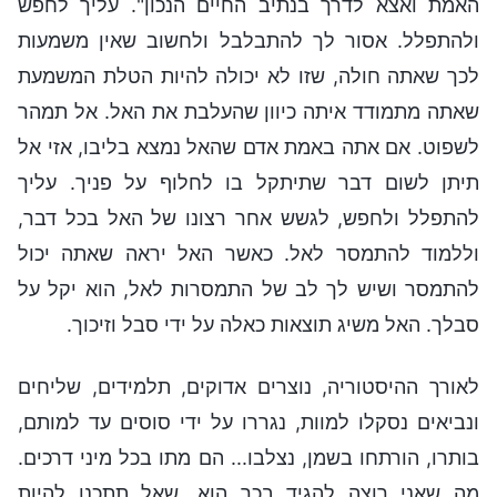
האמת ואצא לדרך בנתיב החיים הנכון". עליך לחפש
ולהתפלל. אסור לך להתבלבל ולחשוב שאין משמעות
לכך שאתה חולה, שזו לא יכולה להיות הטלת המשמעת
שאתה מתמודד איתה כיוון שהעלבת את האל. אל תמהר
לשפוט. אם אתה באמת אדם שהאל נמצא בליבו, אזי אל
תיתן לשום דבר שתיתקל בו לחלוף על פניך. עליך
להתפלל ולחפש, לגשש אחר רצונו של האל בכל דבר,
וללמוד להתמסר לאל. כאשר האל יראה שאתה יכול
להתמסר ושיש לך לב של התמסרות לאל, הוא יקל על
סבלך. האל משיג תוצאות כאלה על ידי סבל וזיכוך.
לאורך ההיסטוריה, נוצרים אדוקים, תלמידים, שליחים
ונביאים נסקלו למוות, נגררו על ידי סוסים עד למותם,
בותרו, הורתחו בשמן, נצלבו... הם מתו בכל מיני דרכים.
מה שאני רוצה להגיד בכך הוא, שאל תתכנן להיות