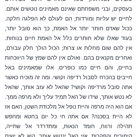
בעסקים, ובני משפחתם שאינם מאמינים נוטשים אותם.
לחיים יש עליות ומורדות; הם לעולם לא הפלגה חלקה.
ככול שאדם חותר יותר אל האמת, כך הוא סובל יותר,
בעוד שאלו שלא חותרים כלל אל האמת חיים בנוחות.
אין להם שום מחלות או צרות; הכול הולך חלק עבורם,
ואחרים מקנאים בהם. ואולם אין להם שמץ של היווכחות
בחיים, והם חיים כמו כופרים. אלו שמאמינים באל
חייבים בהכרח לסבול רדיפה וקושי. ומה זה מוכיח כאשר
אתה סובל מרדיפה וקושי? שהאל לא עזב אותך, שהאל
לא נטש אותך, שידו של האל תמיד עליך ולא מרפה ממך.
אם הוא היה מרפה והיית נופל אל מלכודת השטן, האם אז
לא היית בסכנה? אם אתה חי כל יום בחטא ומחפש
תהילה ורווח, חומד הנאות, ומתדרדר אל שתייה,
הימורים והפקרות, אזי האל ינטוש אותך. הוא לא ישים