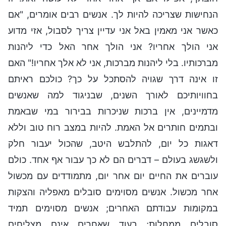
הנחישות שצריכה להיות לך. אנשים רבים אומרים, "אם
כאשר אני מאמין באל אני עדיין צריך לסבול, אזי מדוע
אני הולך אחריו? אני הולך אחר האל כדי ליהנות
מברכותיו. בלי ליהנות מברכות, אני לא אלך אחריו!" האם
זו אינה דרך שגויה להסתכל על כך? כולכם ראיתם
בחוויותיכם לאורך השנים, שבניגוד למה שאנשים
מדמיינים, אין ברכות שניכרות בבירור במי שבאמת
ובתמים חותרים אל האמת. להיות במצב רוח טוב וללא
דאגות כל יום, להתלבש היטב, שהכול יעבור חלק
ולשגשג בעולם – דברים הם לא כך עבור אף אחד. כולם
עוברים את החיים יום אחר יום, מתמודדים עם מכשול
אחר מכשול. אנשים מסוימים סובלים מאפליה והצקות
במקומות עבודתם האחרים; אנשים מסוימים תמיד
סובלים ממחלות; בעוד שאחרים אינם מצליחים