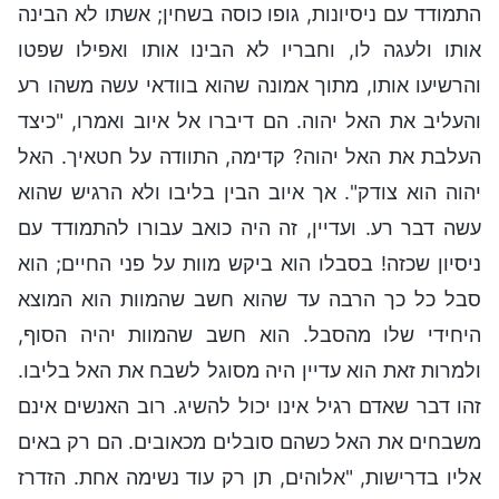
התמודד עם ניסיונות, גופו כוסה בשחין; אשתו לא הבינה
אותו ולעגה לו, וחבריו לא הבינו אותו ואפילו שפטו
והרשיעו אותו, מתוך אמונה שהוא בוודאי עשה משהו רע
והעליב את האל יהוה. הם דיברו אל איוב ואמרו, "כיצד
העלבת את האל יהוה? קדימה, התוודה על חטאיך. האל
יהוה הוא צודק". אך איוב הבין בליבו ולא הרגיש שהוא
עשה דבר רע. ועדיין, זה היה כואב עבורו להתמודד עם
ניסיון שכזה! בסבלו הוא ביקש מוות על פני החיים; הוא
סבל כל כך הרבה עד שהוא חשב שהמוות הוא המוצא
היחידי שלו מהסבל. הוא חשב שהמוות יהיה הסוף,
ולמרות זאת הוא עדיין היה מסוגל לשבח את האל בליבו.
זהו דבר שאדם רגיל אינו יכול להשיג. רוב האנשים אינם
משבחים את האל כשהם סובלים מכאובים. הם רק באים
אליו בדרישות, "אלוהים, תן רק עוד נשימה אחת. הזדרז