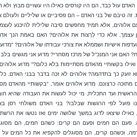
האדם עול כבד, הם היו קורסים כאילו היו עשויים מבוץ ולא 
 זה טיבם של בני האדם – הם פסיביים או שליליים ולעולם 
עם אלוהים, אלא תמיד מחפשים סיבה שלילית להיכנע לעצמ
 עצמך, אלא כדי לְרַצות את אלוהים? האם באמת הנך אד
העדפות אישיות ושממלא את צורכי עבודתו של אלוהים? "מדוע
? האם אני המנכ"ל של מרכז מסחרי? מדוע אני מגשים בלב
ואילו בקשותיי מהאדם מסתיימות בלא כלום?" מדוע אלוהי
וא זועק כך בתדהמה? אלוהים לא זכה בדבר בבני האדם. כל
 מתוכה כרצונם. מדוע אלוהים אומר, "בקשותיי מהאדם מסת
ראשית ועד התכלית, מי יכול לעשות את העבודה שהיא חובת
ו פועל לפי הרגשות שבלבו? בני האדם משולחי רסן באו
אילו שיצאו לדוג במשך שלושה ימים ואז נטשו את הרשתות
 פעם הם חמים ופעם הם קרים: כשהם חמים, הם מסוגל
מה, וכשהם קרים, הם מסוגלים להקפיא את כל המים על פנ