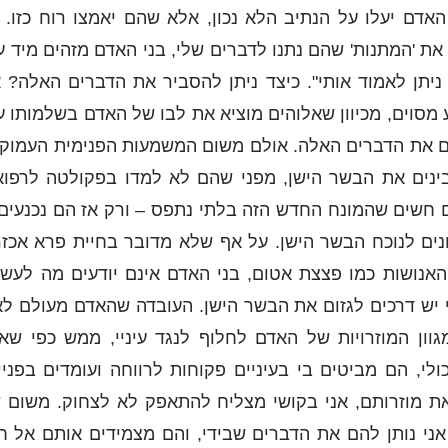
האדם יעלו על הנתיב הלא נכון, אלא שהם יאמצו רוח כזו. 
את 'המתנות' שהם נתנו לדברים שלי, בני האדם מזהים מיד ע
ניתן לאמוד אותי". כיצד ניתן להסביר את הדברים האלה? 
מסוים, מכיוון שאלוהים מוציא את לבו של האדם בשלמותו ע
ים את הדברים האלה. אולם משום המשמעות הפנימית העמוקה
בינים את הבשר הישן, מפני שהם לא למדו בפקולטה לרפוא
הם חשים שהמונח החדש הזה בלתי נתפס – ורק אז הם נכנעים 
ים לנוכח הבשר הישן. על אף שלא מדובר בחיית פרא אכזר
אנושות כמו פצצת אטום, בני האדם אינם יודעים מה לעשו
י יש דרכים לגזום את הבשר הישן. העובדה שהאדם מעולם 
וון המוזרויות של האדם לחלוף לנגד עיניי, ממש כפי שא
י, הם מביטים בי בעיניים פקוחות לרווחה ועומדים בפניי 
ת מוזרותם, אני בקושי מצליח להתאפק לא לצחוק. משום ש
ני נותן להם את הדברים שבידי, והם מצמידים אותם אל ח