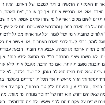
ך זו האנלוגיה הראויה ביותר למצבו של האדם. האין זו ע
 האדם, אולי אני מכפיש אותם, אך כך או כך, "עם האמת, 
 תגיעו לשום מקום." אף על פי שזהו פתגם אנושי, אני חוש
רוחם של בני האדם במכוון ומתכחש למעשיהם. תנו לי לייעץ 
לוהים כחובתו? מי יכול לומר, "כל עוד אהיה מסוגל לְרַצו
וגל לומר, "בלי קשר לבני האדם האחרים, אני אעשה את כל
והים תהיה ארוכה או קצרה, אבצע את חובתי. הבאת עבודת
הים, לא משהו שאני מהרהר בו"? מי מסוגל לידע כזה? אי
ם תובנות נשגבות יותר, ואם כך הדבר, אקבל אותן ללא עורר
 שמה שאלוהים רוצה הוא לב נאמן, לב ישר ונלהב, ולא לב 
ה"התמקחות" הזו? מראשית ועד תכלית, "נדדתם בעולם". בר
ב הנצחי, וכהרף עין, הגעתם ל"קוטב הצפוני", הקר עד אימ
ה שאלוהים דורש הוא רוח של "חוסר מנוחה עד מוות". מה 
נם שבים על עקבותיהם לפני שיגיעו לחומה הדרומית". באופ