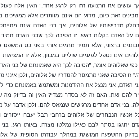
 אך עושים את התנועה הזו רק לרגע אחד." האין אלה פעו
בינים זאת כיום, מדוע הם אינם מוותרים אלא ממשיכים 
בחלק מדרישותיו של אלוהים, אך בני האדם אינם מתייחסים
רים על האדם בקלות ראש. זו הסיבה לכך שבני האדם תמיד 
וננים ברצוני, אלא תמיד מרמים אותי בפני כס המשפט שלי
הים אינו נטפל לפגמים שוליים במכוון, אלא זו המציאות 
כפי שאלוהים אומר, "הסיבה לכך היא שאמונתם של בני האדם
." זו הסיבה שאני מתמסר להסדריו של אלוהים, ולכן אינני מד
י האדם, אני מנצל את ההזדמנות ומשתמש באמונתם כדי ל
ר להם זאת. האם זה לא בסדר מצדי? האין זה בדיוק מה שא
, בני אדם אחדים מרגישים שנמאס להם, ולכן אדבר על מ
 אנשיו הנבחרים של אלוהים ברחבי תבל יעברו ייסורים ו
דם יחגגו בסתר לבם כאילו נמלטו מצרה. באותו רגע, בני
בדיוק ההשפעה המושגת במהלך עבודתו הסופית של אלו