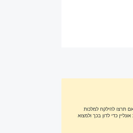
אם תרצו להילקח למלכות
נליין כדי לדון בכך ולמצוא