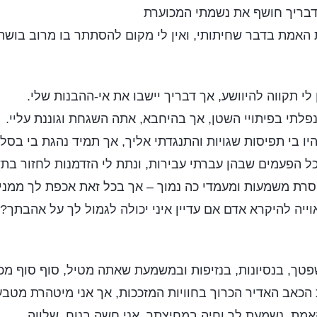
דבריך חושף את נשמתי המכוערת
ת האמת בדבר שחיתותי, ואין לי מקום להסתתר בו מרוב בושה
י תקווה להיוושע, אך דבריך יישבו את אי-ההבנות שלי.
פלתי בפיתויי השטן, אך בהיחבא, אתה השגחת וגוננת עליי.
ו בי תפיסות שגויות והתנגדתי אליך, אך תמיד נהגת בי בסל
ל הפעמים שבהן עברתי עבירות, ונתת לי הזדמנות לחזור בת
חסרת משמעות ומעמדי כה נמוך – אך בכל זאת אכפת לך ממני
וייה להיקרא אדם אם עדיין איני יכולה לגמול לך על אהבתך?
ך, בנסיונות, בנזיפות ובמשמעת שאתה מטיל, סוף סוף מכי
הכאב האדיר הכרוך בחוויות המזככות, אך אני מיטהרת מטב
מת, נשמעת לך וחיה במחיצתך, אני חשה בנוח, שלווה.