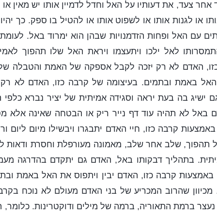
אחר צעד, את דעותיו על האל וחדל לדמיין אותו יש מאין או
ותו או לגנות אותו או לשפוט אותו או להטיל בו ספק. כך יהיו
ים עם האל ופחות הזדמנויות שבהן הוא ימרוד באל. לעומת
מסרותו לאל ילכו ויתעצמו ויראת האל שלו תהפוך לאמית
זו, האדם לא רק יזכה לקבל אספקה של האמת והטבלה של ח
אל באמת ובתמים. בעיצומה של קרבה כזו, האדם לא רק יעב
גם ישיג בה בעת יראה וסגידה אמיתית של יציר נברא כלפי
ם באל לא תהיה עוד דף נייר ריק או הבטחה שאינה אלא מ
באמצעות קרבה כזו, חיי האדם יתבגרו ויבשילו מיום ליום ור
ל תהפוך, שלב אחר שלב, מאמונה מעורפלת וחסרת ודאות ל
יתית. בתהליך דבקותו באל, האדם גם יתקדם בהדרגה מעמ
 באמצעות קרבה כזו, האדם יבין ויתפוס את האל באמת ובתמ
מכיוון שהרוב המכריע של בני האדם מעולם לא נוכח בקרב
עצר ברמת התאוריה, ברמה של מילים ודוקטרינות. כלומר, ה