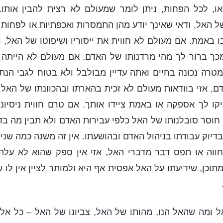
, לכל הפחות, ניתן לומר שמעולם לא רצית להבין אותו. 
 האל, ודאי שאינך יודע מהן התמסרות ואכפתיות או לפחות
באמת. אם מעולם לא חווית את ייסוריו ושיפוטו של האל, וד
מכך ברור לך מהי מרדנותו של האדם. אם מעולם לא הייתה
 מטרה נכונה בחיים ואתה עדיין מבולבל ולא בטוח לגבי הנתי
, אזי בוודאות מעולם לא זכית בהארתו ובהכוונתו של האל
קו לך אספקה או באמת ציידו אותך. אם טרם חווית ניסיונ
 חוסר סובלנותו של האל כלפי עבירות האדם ולא תבין מה בד
בדיוק עבודתו בניהול האדם ובהושעתו. אין זה משנה כמה שני
ווה או תפס דבר מדברי האל, אזי אין ספק שהוא לא עלה 
תוכן, שידיעתו על האל אפסית אף היא ולמותר לציין אין לו 
ל ומה שהאל הנו, מהותו של האל, צביונו של האל – כל אלה 