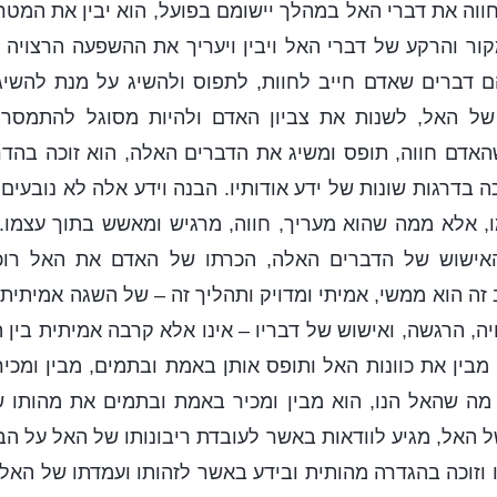
ווה את דברי האל במהלך יישומם בפועל, הוא יבין את המט
ר והרקע של דברי האל ויבין ויעריך את ההשפעה הרצויה 
ם דברים שאדם חייב לחוות, לתפוס ולהשיג על מנת להשיג
 של האל, לשנות את צביון האדם ולהיות מסוגל להתמסר 
שהאדם חווה, תופס ומשיג את הדברים האלה, הוא זוכה בה
כה בדרגות שונות של ידע אודותיו. הבנה וידע אלה לא נובעי
ו, אלא ממה שהוא מעריך, חווה, מרגיש ומאשש בתוך עצמו
האישוש של הדברים האלה, הכרתו של האדם את האל רוכ
 הוא ממשי, אמיתי ומדויק ותהליך זה – של השגה אמיתית
יה, הרגשה, ואישוש של דבריו – אינו אלא קרבה אמיתית בין 
מבין את כוונות האל ותופס אותן באמת ובתמים, מבין ומכ
מה שהאל הנו, הוא מבין ומכיר באמת ובתמים את מהותו של
ל האל, מגיע לוודאות באשר לעובדת ריבונותו של האל על הב
זו וזוכה בהגדרה מהותית ובידע באשר לזהותו ועמדתו של האל