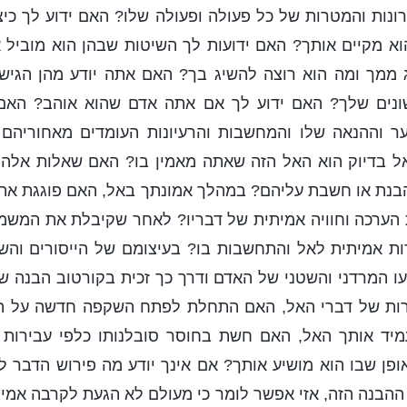
ונות והמטרות של כל פעולה ופעולה שלו? האם ידוע לך כי
וא מקיים אותך? האם ידועות לך השיטות שבהן הוא מוביל 
 ממך ומה הוא רוצה להשיג בך? האם אתה יודע מהן הגישו
ונים שלך? האם ידוע לך אם אתה אדם שהוא אוהב? האם 
 וההנאה שלו והמחשבות והרעיונות העומדים מאחוריהם
אל בדיוק הוא האל הזה שאתה מאמין בו? האם שאלות אלה 
בנת או חשבת עליהם? במהלך אמונתך באל, האם פוגגת את א
 הערכה וחוויה אמיתית של דבריו? לאחר שקיבלת את המשמ
 אמיתית לאל והתחשבות בו? בעיצומם של הייסורים והש
ו המרדני והשטני של האדם ודרך כך זכית בקורטוב הבנה ש
רות של דברי האל, האם התחלת לפתח השקפה חדשה על ה
מיד אותך האל, האם חשת בחוסר סובלנותו כלפי עבירות
פן שבו הוא מושיע אותך? אם אינך יודע מה פירוש הדבר ל
ההבנה הזה, אזי אפשר לומר כי מעולם לא הגעת לקרבה אמי