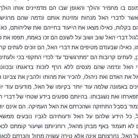
ונם בו מחמיר והולך והאופן שבו הם מדמיינים אותו הולך 
שר לדברי האל מנחות ומזינות אותם ונדמה שהם מרגישי
ם בקלות, כאילו מצאו את הייעוד בחייהם ואת שליחותם, כאיל
גול דברי האל שוב ושוב על לשונם הם זכו באמת, תפסו את כוו
ו, כאילו שבעודם מטיפים את דברי האל, הם זוכים לעתים קר
כן, לעתים קרובות הם "מתרגשים" עד לכדי התקפי בכי ולעתים
 האל ונדמה שהם מנסים ללא הרף לזכות בדאגתו ובכוונ
 את האדם ואת ניהולו, להכיר את מהותו ולהבין את צביונו ה
ים באמונה שלמה עוד יותר בקיומו של האל, מודעים עוד יו
פארתו ואת נשגבותו. בהיותם ספוגים בידע שטחי של דברי 
מוד בסבל התחזקה ושהכרתם את האל העמיקה. הם אינם יודע
כל הידע שלהם על האל ודעותיהם לגביו נובעים ממשאל
 לא תעמוד באף מבחן מהאל, רוחניותם ושיעור קומתם לכא
של האל, נחרצותם אינה אלא טירה עשויה מחול והכרתם לכאו