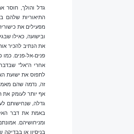
גדל והולך, חוסר אמ
התיאוריות שלהם בא
מפעילים את כישוריה
ובישועה, כאילו שבגל
את הנתיב להכיר אות
פנים-אל-פנים. כמו 
אחרי ה"אל" שבדברי
לתפוס את ישועת האל
זה, נדמה שהם מאמינ
אף יותר לעומק את ת
גדלה, שנחישותם לע
באמת את דבר האל, 
ומניחושיהם. אמונתם
בניסיון או בבדיקה 