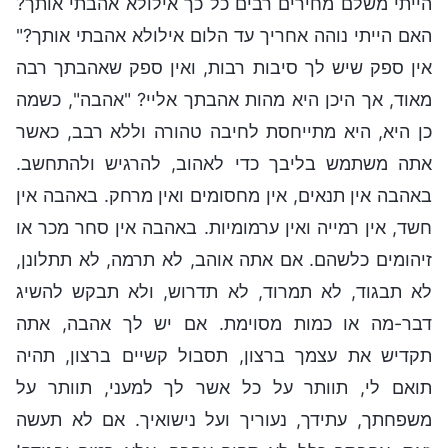
הייתי משלם מחירים רבים כל כך אילולא אהבתי אותך?
האם הייתי נוהה אחריך עד הלום אילולא אהבתי אותך?"
אין ספק שיש לך סיבות רבות, ואין ספק שאהבתך רבה
מאוד, אך היכן היא מהות אהבתך אליי? "אהבה", כשמה
כן היא, היא מתייחסת לחיבה טהורה וללא רבב, כאשר
אתה משתמש בליבך כדי לאהוב, להרגיש ולהתחשב.
באהבה אין תנאים, אין מחסומים ואין מרחק. באהבה אין
חשד, אין רמייה ואין ערמומיות. באהבה אין סחר מכר או
זיהומים כלשהם. אם אתה אוהב, לא תרמה, לא תתלונן,
לא תבגוד, לא תמרוד, לא תדרוש, ולא תבקש להשיג
דבר-מה או כמות מסוימת. אם יש לך אהבה, אתה
תקדיש את עצמך ברצון, תסבול קשיים ברצון, תהיה
תואם לי, תוותר על כל אשר לך למעני, תוותר על
משפחתך, עתידך, נעוריך ועל נישואיך. אם לא תעשה