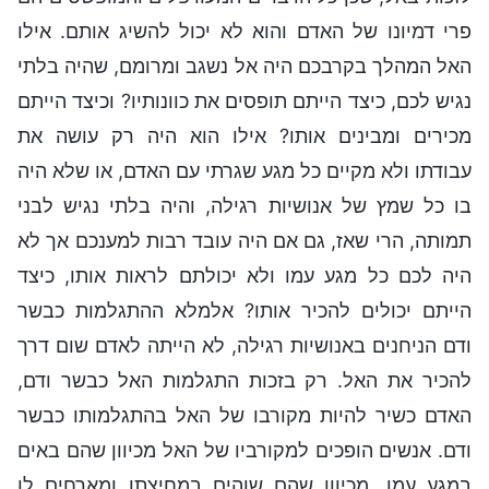
פרי דמיונו של האדם והוא לא יכול להשיג אותם. אילו
האל המהלך בקרבכם היה אל נשגב ומרומם, שהיה בלתי
נגיש לכם, כיצד הייתם תופסים את כוונותיו? וכיצד הייתם
מכירים ומבינים אותו? אילו הוא היה רק עושה את
עבודתו ולא מקיים כל מגע שגרתי עם האדם, או שלא היה
בו כל שמץ של אנושיות רגילה, והיה בלתי נגיש לבני
תמותה, הרי שאז, גם אם היה עובד רבות למענכם אך לא
היה לכם כל מגע עמו ולא יכולתם לראות אותו, כיצד
הייתם יכולים להכיר אותו? אלמלא ההתגלמות כבשר
ודם הניחנים באנושיות רגילה, לא הייתה לאדם שום דרך
להכיר את האל. רק בזכות התגלמות האל כבשר ודם,
האדם כשיר להיות מקורבו של האל בהתגלמותו כבשר
ודם. אנשים הופכים למקורביו של האל מכיוון שהם באים
במגע עמו, מכיוון שהם שוהים במחיצתו ומארחים לו