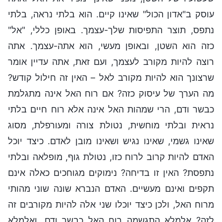
עוסק ב"אדון הכול" שאינו קיים. הוא בלתי נראה, בלתי
נתפס, תוצר התפיסות שלך-עצמך. באופן כללי, "אל"
כזה הוא השטן, ובאופן מעשי, הוא אתה-עצמך. אתה
רוצה להיות מקורב לעצמך, ועם זאת, אתה עדיין אומר
שרצונך הוא להיות מקורב לאל – האין זה חילול קודש?
מה הערך של עיסוק כזה? אם רוח האל אינה מתגלמת
כבשר ודם, הרי שמהות האל אינה אלא רוח חיים בלתי
נראית ובלתי מוחשית, נטולת צורה ומעורפלת, מסוג
שאינו גשמי, שאינו נגיש ושאינו מובן לאדם. כיצד יוכל
האדם להיות קרוב לרוח כזו, נטולת גוף, מופלאה ובלתי
נתפסת? האין זו בדיחה? נימוקים מגוחכים כאלה אינם
תקפים ואינם מעשיים. האדם הנברא שונה שוני מהותי
מרוח האל, ולכן כיצד יוכלו שני אלה להיות מקורבים זה
לזה? אלמלא התגשמה רוח האל כבשר ודם, ואלמלא