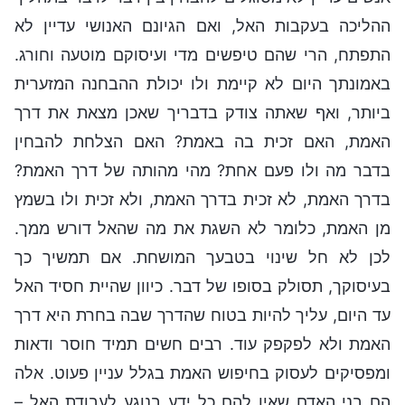
ההליכה בעקבות האל, ואם הגיונם האנושי עדיין לא
התפתח, הרי שהם טיפשים מדי ועיסוקם מוטעה וחורג.
באמונתך היום לא קיימת ולו יכולת ההבחנה המזערית
ביותר, ואף שאתה צודק בדבריך שאכן מצאת את דרך
האמת, האם זכית בה באמת? האם הצלחת להבחין
בדבר מה ולו פעם אחת? מהי מהותה של דרך האמת?
בדרך האמת, לא זכית בדרך האמת, ולא זכית ולו בשמץ
מן האמת, כלומר לא השגת את מה שהאל דורש ממך.
לכן לא חל שינוי בטבעך המושחת. אם תמשיך כך
בעיסוקך, תסולק בסופו של דבר. כיוון שהיית חסיד האל
עד היום, עליך להיות בטוח שהדרך שבה בחרת היא דרך
האמת ולא לפקפק עוד. רבים חשים תמיד חוסר ודאות
ומפסיקים לעסוק בחיפוש האמת בגלל עניין פעוט. אלה
הם בני האדם שאין להם כל ידע בנוגע לעבודת האל –