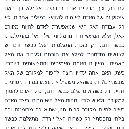
לחברה, וכך מכירים אותו בהדרגה. אלמלא כן, האם
עיסוק זה של האדם לא היה לשווא? במילים אחרות, לא
רק עבודת האל היא שמאפשרת לאדם להיות מקורב
לאל, אלא המעשיות והנורמליות של האל בהתגלמותו
כבשר ודם. רק בזכות התגלמות האל כבשר ודם יש
לאנשים הזדמנות למלא את חובתם ולעבוד את האל
האמיתי. האין זו האמת האמיתית והמציאותית ביותר?
כעת, האם אתה עדיין רוצה להפוך למקורב של האל
שבשמיים? רק כשהאל משפיל את עצמו במידה מסוימת,
דהיינו רק כשהוא מתגלם כבשר ודם, יכול האדם להפוך
למקורבו ולאיש סודו. מהות האל היא הרוח: כיצד האדם
כשיר להיות מקורב לרוח הזו, שהיא כה מרוממת וכה
בלתי נתפסת? רק כשרוח האל יורדת ומתגלמת כבשר
ודם, והופכת ליציר בריאה שזהה כלפי חוץ לבן אדם,