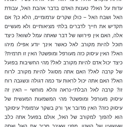
עדות על האל? טענות האדם בדבר אהבת האל, עבודת
האל ושבח האל – כולן שקרים ערמומיים, הלא כן? אם
תקדיש את חייך לדברים בלתי מציאותיים ולא מעשיים
אלה, האם אין פירושו של דבר שאתה עמל לשווא? כיצד
תוכל להיות מקורב לאל כאשר אינך יודע אפילו מיהו
האל? האין עיסוק כזה מעורפל ומופשט? האין זו תרמית?
כיצד יכול אדם להיות מקורב לאל? מהי החשיבות בפועל
של קרבה לאל? האם אתה מסוגל להיות מקורב לרוח
האל? האם אתה יכול לראות עד כמה דגולה ונשגבה רוח
זו? קרבה לאל הבלתי-נראה והלא מוחשי – האין זה
עיסוק מעורפל ומופשט? מהי המשמעות המעשית של
עיסוק כזה? האין מדובר אך ורק בשקר ערמומי? עיסוקך
הוא להפוך למקורב של האל, אולם בפועל אתה כלב
שעשועיו של השטן, מפני שאינך מכיר את האל ואתה