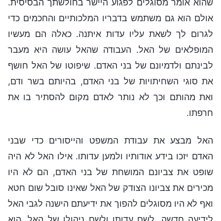
שהוא אומר מסוגלים לפגוע היישר בחולשתך הבסיסית.
אולם הוא גם משתמש בדבריו המלכותיים והחכמים כדי
לגרום לך לשאת עליו עדות איתנה. כאלה הם מעשיו
המופלאים של האל. העבודה שהאל עושה היא מעבר
לבינתם ולדמיונם של בני האדם. שיפוטו של האל חושף
את סוגי השחיתויות של בני האדם, בהיותם בשר ודם,
ואת מהותם וכך לא נותר לאדם מקום להסתיר בו את
חרפתו.
האל מבצע את עבודת המשפט והייסורים כדי שבני
האדם יזכו בידע אודותיו ולמען עדותו. אילו האל לא היה
שופט את צביונם המושחת של בני האדם, הם לא היו
מכירים את צביונו הצודק של האל שאינו סובל שום חטא
ואף לא היו מסוגלים להפוך את ידיעתם הישנה לגבי האל
לידיעה חדשה. לשם עדותו ולשם ניהולו של האל, הוא