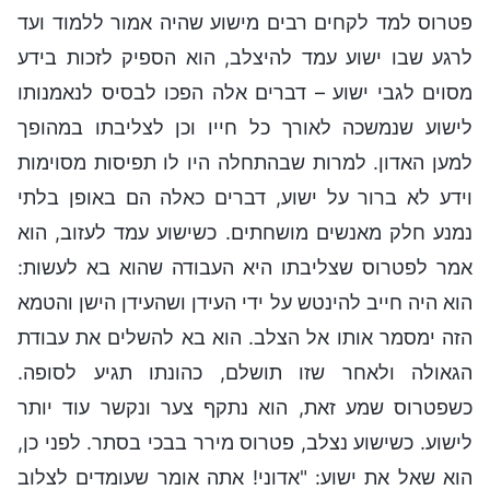
פטרוס למד לקחים רבים מישוע שהיה אמור ללמוד ועד
לרגע שבו ישוע עמד להיצלב, הוא הספיק לזכות בידע
מסוים לגבי ישוע – דברים אלה הפכו לבסיס לנאמנותו
לישוע שנמשכה לאורך כל חייו וכן לצליבתו במהופך
למען האדון. למרות שבהתחלה היו לו תפיסות מסוימות
וידע לא ברור על ישוע, דברים כאלה הם באופן בלתי
נמנע חלק מאנשים מושחתים. כשישוע עמד לעזוב, הוא
אמר לפטרוס שצליבתו היא העבודה שהוא בא לעשות:
הוא היה חייב להינטש על ידי העידן ושהעידן הישן והטמא
הזה ימסמר אותו אל הצלב. הוא בא להשלים את עבודת
הגאולה ולאחר שזו תושלם, כהונתו תגיע לסופה.
כשפטרוס שמע זאת, הוא נתקף צער ונקשר עוד יותר
לישוע. כשישוע נצלב, פטרוס מירר בבכי בסתר. לפני כן,
הוא שאל את ישוע: "אדוני! אתה אומר שעומדים לצלוב