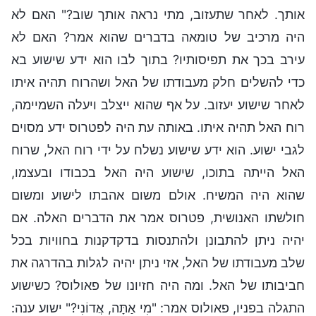
אותך. לאחר שתעזוב, מתי נראה אותך שוב?" האם לא
היה מרכיב של טומאה בדברים שהוא אמר? האם לא
עירב בכך את תפיסותיו? בתוך לבו הוא ידע שישוע בא
כדי להשלים חלק מעבודתו של האל ושהרוח תהיה איתו
לאחר שישוע יעזוב. על אף שהוא ייצלב ויעלה השמיימה,
רוח האל תהיה איתו. באותה עת היה לפטרוס ידע מסוים
לגבי ישוע. הוא ידע שישוע נשלח על ידי רוח האל, שרוח
האל הייתה בתוכו, שישוע היה האל בכבודו ובעצמו,
שהוא היה המשיח. אולם משום אהבתו לישוע ומשום
חולשתו האנושית, פטרוס אמר את הדברים האלה. אם
יהיה ניתן להתבונן ולהתנסות בדקדקנות בחוויות בכל
שלב מעבודתו של האל, אזי ניתן יהיה לגלות בהדרגה את
חביבותו של האל. ומה היה חזיונו של פאולוס? כשישוע
התגלה בפניו, פאולוס אמר: "מִי אַתָּה, אֲדוֹנִי?" ישוע ענה: