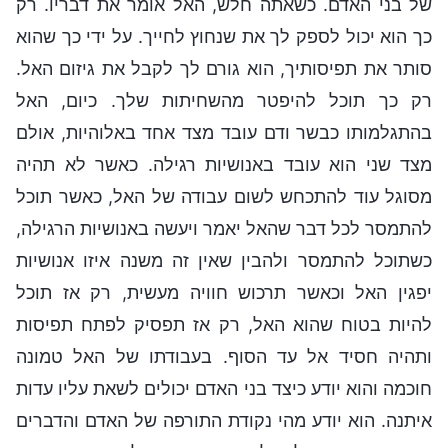
של בני האדם. כשאתה חלש, האל אומר את דבריו. רק
כך הוא יכול לספק לך את שנחוץ לחייך. על ידי כך שהוא
סותר את תפיסותיך, הוא גורם לך לקבל את גיזום האל.
רק כך תוכל להיפטר מהשחיתות שלך. כיום, האל
בהתגלמותו כבשר ודם עובד מצד אחד באלוהיות, אולם
מצד שני הוא עובד באנושיות רגילה. כאשר לא תהיה
מסוגל עוד להתכחש לשום עבודה של האל, כאשר תוכל
להתמסר לכל דבר שהאל יאמר ויעשה באנושיות הרגילה,
כשתוכל להתמסר ולהבין שאין זה משנה איזו אנושיות
יפגין האל וכאשר תרכוש חוויה מעשית, רק אז תוכל
להיות בטוח שהוא האל, רק אז תפסיק לפתח תפיסות
ותהיה חסיד אל עד הסוף. בעבודתו של האל טמונה
חוכמה והוא יודע כיצד בני האדם יכולים לשאת עליו עדות
איתנה. הוא יודע מהי נקודת התורפה של האדם והדברים