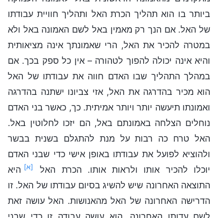
ביותר בו הוא תהליך הכרת האל ותהליך חוויית עבודתו
של האל. אם הנך רק מאמין באל לשם האמונה באל ולא
במטרה להכיר את האל, הרי שאמונתך אינה מציאותית
והיא אינה יכולה להפוך לטהורה – אין כל ספק בכך. אם
במהלך התהליך שבו האדם חווה את עבודתו של האל
הוא מכיר בהדרגה את האל, אזי צביונו ישתנה בהדרגה
ואמונתו תיעשה יותר ויותר אמיתית. כך, כאשר בני האדם
נוחלים הצלחה באמונתם באל, הם יזכו לחלוטין באל.
האל טרח כה רבות על מנת להתגלם בשנית בבשר
ולהוציא לפועל את עבודתו באופן אישי כדי שבני האדם
[א]
יוכלו להכיר אותו ולראות אותו. הכרת האל
היא
התוצאה האחרונה שיש להשיג בסיום עבודתו של האל. זו
הדרישה האחרונה של האל מהאנושות. האל עושה זאת
לשם עדותו האחרונה. הוא עושה עבודה זו כדי שבני