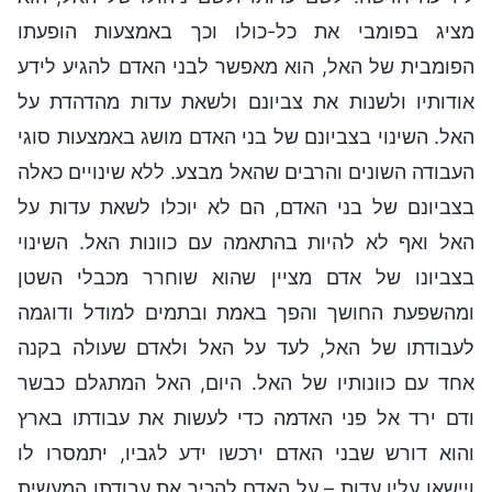
מציג בפומבי את כל-כולו וכך באמצעות הופעתו
הפומבית של האל, הוא מאפשר לבני האדם להגיע לידע
אודותיו ולשנות את צביונם ולשאת עדות מהדהדת על
האל. השינוי בצביונם של בני האדם מושג באמצעות סוגי
העבודה השונים והרבים שהאל מבצע. ללא שינויים כאלה
בצביונם של בני האדם, הם לא יוכלו לשאת עדות על
האל ואף לא להיות בהתאמה עם כוונות האל. השינוי
בצביונו של אדם מציין שהוא שוחרר מכבלי השטן
ומהשפעת החושך והפך באמת ובתמים למודל ודוגמה
לעבודתו של האל, לעד על האל ולאדם שעולה בקנה
אחד עם כוונותיו של האל. היום, האל המתגלם כבשר
ודם ירד אל פני האדמה כדי לעשות את עבודתו בארץ
והוא דורש שבני האדם ירכשו ידע לגביו, יתמסרו לו
ויישאו עליו עדות – על האדם להכיר את עבודתו המעשית