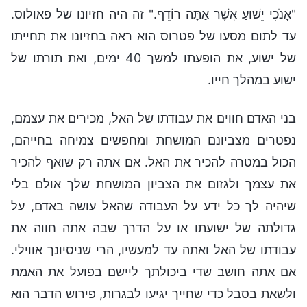
"אָנֺכִי יֵשׁוּעַ אֲשֶׁר אַתָּה רוֹדֵף." זה היה חזיונו של פאולוס.
עד לתום מסעו של פטרוס הוא ראה בחזיונו את תחייתו
של ישוע, את הופעתו למשך 40 ימים, ואת תורתו של
ישוע במהלך חייו.
בני האדם חווים את עבודתו של האל, מכירים את עצמם,
נפטרים מצביונם המושחת ומחפשים צמיחה בחייהם,
הכול במטרה להכיר את האל. אם אתה רק שואף להכיר
את עצמך ולגזום את הצביון המושחת שלך אולם בלי
שיהיה לך כל ידע על העבודה שהאל עושה באדם, על
גדולתה של ישועתו או על הדרך שבה אתה חווה את
עבודתו של האל ואתה עד למעשיו, הרי שניסיונך אווילי.
אם אתה חושב שדי ביכולתך ליישם בפועל את האמת
ולשאת בסבל כדי שחייך יגיעו לבגרות, פירוש הדבר הוא