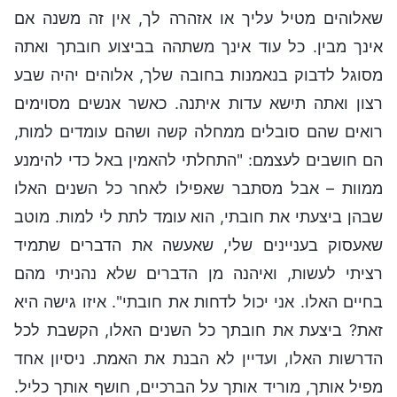
שאלוהים מטיל עליך או אזהרה לך, אין זה משנה אם
אינך מבין. כל עוד אינך משתהה בביצוע חובתך ואתה
מסוגל לדבוק בנאמנות בחובה שלך, אלוהים יהיה שבע
רצון ואתה תישא עדות איתנה. כאשר אנשים מסוימים
רואים שהם סובלים ממחלה קשה ושהם עומדים למות,
הם חושבים לעצמם: "התחלתי להאמין באל כדי להימנע
ממוות – אבל מסתבר שאפילו לאחר כל השנים האלו
שבהן ביצעתי את חובתי, הוא עומד לתת לי למות. מוטב
שאעסוק בעניינים שלי, שאעשה את הדברים שתמיד
רציתי לעשות, ואיהנה מן הדברים שלא נהניתי מהם
בחיים האלו. אני יכול לדחות את חובתי". איזו גישה היא
זאת? ביצעת את חובתך כל השנים האלו, הקשבת לכל
הדרשות האלו, ועדיין לא הבנת את האמת. ניסיון אחד
מפיל אותך, מוריד אותך על הברכיים, חושף אותך כליל.