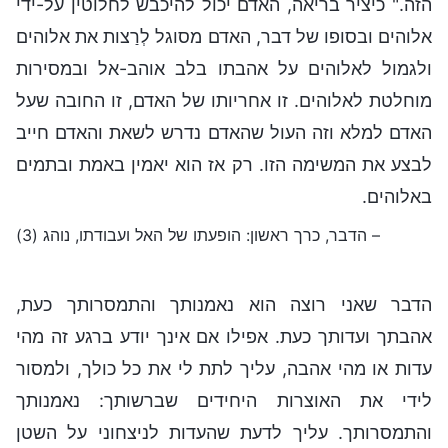
הזה." כיציר בריאה, האדם יכול להיכבש לחלוטין על-ידי
אלוהים ובסופו של דבר, האדם מסוגל לְרַצות את אלוהים
ולגמול לאלוהים על אהבתו בלב אוהב-אל ובמסירות
מוחלטת לאלוהים. זו אחריותו של האדם, זו החובה שעל
האדם למלא וזה העול שהאדם נדרש לשאת והאדם חייב
לבצע את המשימה הזו. רק אז הוא יאמין באמת ובתמים
באלוהים.
– הדבר, כרך ראשון: הופעתו של האל ועבודתו, נוהג (3)
הדבר שאני רוצה הוא נאמנותך והתמסרותך כעת,
אהבתך ועדותך כעת. אפילו אם אינך יודע ברגע זה מהי
עדות או מהי אהבה, עליך לתת לי את כל כולך, ולמסור
לידי את האוצרות היחידים שברשותך: נאמנותך
והתמסרותך. עליך לדעת שהעדות לניצחוני על השטן