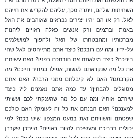
את חולשתם ואת היותם חסרי תועלת, את מרדנותם ואת
השחיתות שלהם, ויתרה מכך, עליהם להקדיש את חייהם
לאל. רק אז הם יהיו יצירים נבראים שאוהבים את האל
באמת ובתמים ורק אנשים כאלה ראויים ליהנות
מברכותיו ומהבטחתו של האל ולהפוך למושלמים
על-ידיו. ומה עם רובכם? כיצד אתם מתייחסים לאל שחי
ביניכם? כיצד מילאתם את חובתכם בפניו? האם עשיתם
את כל מה שנקראתם לעשות, אפילו במחיר חייכם? מה
הקרבתם? האם לא קיבלתם ממני הרבה? האם אתם
מסוגלים להבחין? עד כמה אתם נאמנים לי? כיצד
שירתם אותי? ומה עם כל מה שהענקתי לכם ועשיתי
למענכם? האם הבנתם את כל זה לעומק? האם כולכם
שפטתם והשוויתם זאת במעט המצפון שיש בכם? למי
יכולים דבריכם ומעשיכם להיות ראויים? הייתכן שקרבן