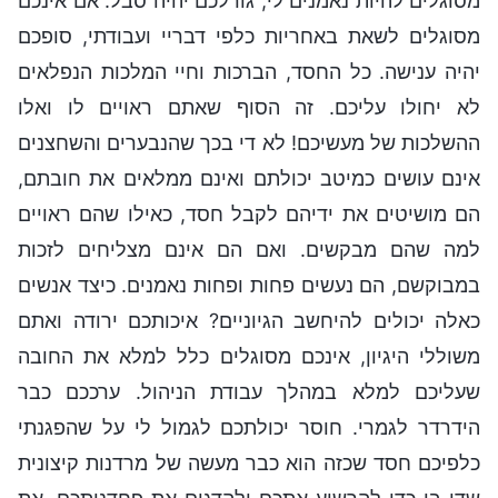
מסוגלים להיות נאמנים לי, גורלכם יהיה סבל. אם אינכם
מסוגלים לשאת באחריות כלפי דבריי ועבודתי, סופכם
יהיה ענישה. כל החסד, הברכות וחיי המלכות הנפלאים
לא יחולו עליכם. זה הסוף שאתם ראויים לו ואלו
ההשלכות של מעשיכם! לא די בכך שהנבערים והשחצנים
אינם עושים כמיטב יכולתם ואינם ממלאים את חובתם,
הם מושיטים את ידיהם לקבל חסד, כאילו שהם ראויים
למה שהם מבקשים. ואם הם אינם מצליחים לזכות
במבוקשם, הם נעשים פחות ופחות נאמנים. כיצד אנשים
כאלה יכולים להיחשב הגיוניים? איכותכם ירודה ואתם
משוללי היגיון, אינכם מסוגלים כלל למלא את החובה
שעליכם למלא במהלך עבודת הניהול. ערככם כבר
הידרדר לגמרי. חוסר יכולתכם לגמול לי על שהפגנתי
כלפיכם חסד שכזה הוא כבר מעשה של מרדנות קיצונית