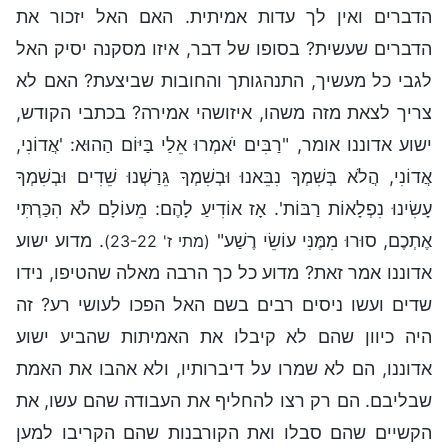
הדברים ואין לך עדות אמיתית. האם האל יזכור את
הדברים שעשית? בסופו של דבר, איזו מסקנה יסיק האל
לגבי כל מעשיך, התנהגותך והחובות שביצעת? האם לא
צריך לצאת מזה משהו, איזושהי אמירה? בכתבי הקודש,
ישוע אדוננו אומר, "רַבִּים יֺאמְרוּ אֵלַי בַּיּוֹם הַהוּא: 'אֲדוֹנִי,
אֲדוֹנִי, הֲלֹא בְּשִׁמְךָ נִבֵּאנוּ וּבְשִׁמְךָ גֵּרַשְׁנוּ שֵׁדִים וּבְשִׁמְךָ
עָשִׂינוּ נִפְלָאוֹת רַבּוֹת'. אָז אוֹדִיעַ לָהֶם: מֵעוֹלָם לֹא הִכַּרְתִּי
אֶתְכֶם, סוּרוּ מִמֶּנִּי עוֹשֵׂי רֶשַׁע"
. מדוע ישוע
(מתי ז' 23-22)
אדוננו אמר זאת? מדוע כל כך הרבה מאלה שהטיפו, נידו
שדים ועשו ניסים רבים בשם האל הפכו לעושי רע? זה
היה כיוון שהם לא קיבלו את האמיתות שהביע ישוע
אדוננו, הם לא שמרו על דיברותיו, ולא אהבו את האמת
שבליבם. הם רק רצו להחליף את העבודה שהם עשו, את
הקשיים שהם סבלו ואת הקורבנות שהם הקריבו למען