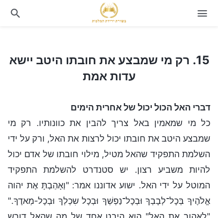
15. רק מי שמבצע את חובתו היטב יישא עדות אמת
15. רק מי שמבצע את חובתו היטב יישא
עדות אמת
דברי האל הכול יכול של אחרית הימים
כל מי שמאמין באל צריך להבין את כוונותיו. רק מי
שמבצע היטב את חובתו יכול לרצות את האל, ורק על ידי
השלמת התפקיד שהאל מטיל, מילוי חובתו של אדם יכול
להיות משביע רצון. יש סטנדרט להשלמת התפקיד
המוטל על ידי האל. ישוע אדוננו אמר: "וְאָהַבְתָּ אֶת יהוה
אֱלֹהֶיךָ בְּכָל־לְבָבְךָ וּבְכָל־נַפְשְׁךָ וּבְכָל שִכְלְךָ וּבְכָל-מְאדֶךָ."
"לאהוב את האל" הוא היבט אחד של מה שהאל דורש