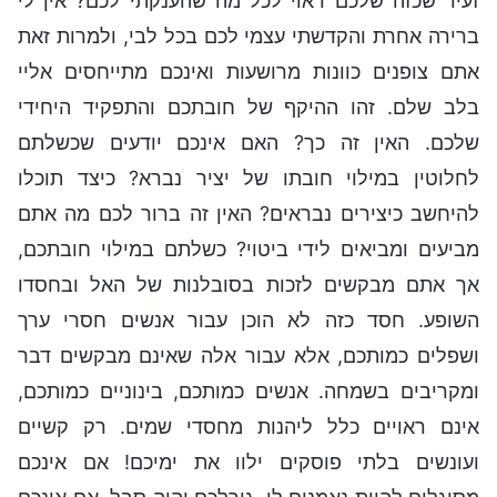
זעיר שכזה שלכם ראוי לכל מה שהענקתי לכם? אין לי
ברירה אחרת והקדשתי עצמי לכם בכל לבי, ולמרות זאת
אתם צופנים כוונות מרושעות ואינכם מתייחסים אליי
בלב שלם. זהו ההיקף של חובתכם והתפקיד היחידי
שלכם. האין זה כך? האם אינכם יודעים שכשלתם
לחלוטין במילוי חובתו של יציר נברא? כיצד תוכלו
להיחשב כיצירים נבראים? האין זה ברור לכם מה אתם
מביעים ומביאים לידי ביטוי? כשלתם במילוי חובתכם,
אך אתם מבקשים לזכות בסובלנות של האל ובחסדו
השופע. חסד כזה לא הוכן עבור אנשים חסרי ערך
ושפלים כמותכם, אלא עבור אלה שאינם מבקשים דבר
ומקריבים בשמחה. אנשים כמותכם, בינוניים כמותכם,
אינם ראויים כלל ליהנות מחסדי שמים. רק קשיים
ועונשים בלתי פוסקים ילוו את ימיכם! אם אינכם