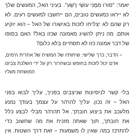
יאמר: "סוּרוּ מִמֶּנִּי עוֹשֵׂי רֶשַׁע". בעיני האל, המעשים שלך
לא ייראו כמעשים טובים, הם ייחשבו למעשים רעים. לא
רק שהם לא יצליחו לזכות באישורו של האל – הוא יוקיע
אותם. מה ניתן להשיג מאמונה שכזו באל? האם בסופו
של דבר אמונה כזו לא תסתיים בלא כלום?
– הדבר, כרך שלישי: שיחותיו של המשיח של אחרית הימים,
אדם יכול לזכות בחופש ובשחרור רק על ידי השלכת צביונו
המושחת מעליו
בלי קשר לניסיונות שניצבים בפניך, עליך לבוא בפני
האל – זה נכון. עליך להרהר על עצמך בעודך נמנע
מלעכב את ביצוע חובתך. אל תהרהר מבלי לבצע כלל
את חובתך, תוך שאתה מזניח את מה שחשוב כדי
להתרכז במה שאין לו משמעות – זאת דרך השטות. אין