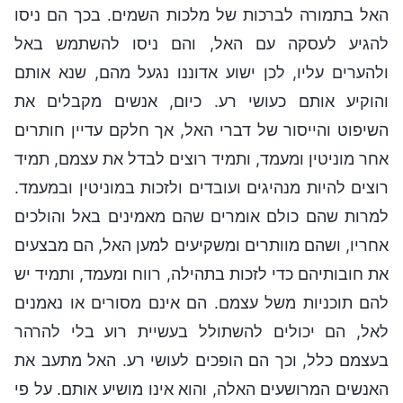
האל בתמורה לברכות של מלכות השמים. בכך הם ניסו
להגיע לעסקה עם האל, והם ניסו להשתמש באל
ולהערים עליו, לכן ישוע אדוננו נגעל מהם, שנא אותם
והוקיע אותם כעושי רע. כיום, אנשים מקבלים את
השיפוט והייסור של דברי האל, אך חלקם עדיין חותרים
אחר מוניטין ומעמד, ותמיד רוצים לבדל את עצמם, תמיד
רוצים להיות מנהיגים ועובדים ולזכות במוניטין ובמעמד.
למרות שהם כולם אומרים שהם מאמינים באל והולכים
אחריו, ושהם מוותרים ומשקיעים למען האל, הם מבצעים
את חובותיהם כדי לזכות בתהילה, רווח ומעמד, ותמיד יש
להם תוכניות משל עצמם. הם אינם מסורים או נאמנים
לאל, הם יכולים להשתולל בעשיית רוע בלי להרהר
בעצמם כלל, וכך הם הופכים לעושי רע. האל מתעב את
האנשים המרושעים האלה, והוא אינו מושיע אותם. על פי