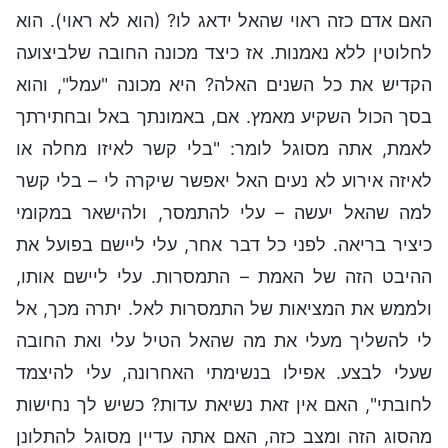
האם אדם כזה ראוי שהאל ידאג לו? (הוא לא ראוי). הוא
לחלוטין ללא נאמנות. אז כיצד מכונה החובה שלביצועה
הקדיש את כל השנים האלה? היא מכונה "עמל", והוא
בסך הכול השקיע מאמץ. אם, באמונתך באל ובחתירתך
לאמת, אתה מסוגל לומר: "בלי קשר לאיזו מחלה או
לאיזה אירוע לא נעים האל יאפשר שיקרה לי – בלי קשר
למה שהאל יעשה – עלי להתמסר, ולהישאר במקומי
כיציר בריאה. לפני כל דבר אחר, עלי ליישם בפועל את
ההיבט הזה של האמת – התמסרות. עלי ליישם אותו,
ולממש את המציאות של התמסרות לאל. יתרה מכך, אל
לי להשליך מעלי את מה שהאל הטיל עלי ואת החובה
שעלי לבצע. אפילו בנשימתי האחרונה, עלי להיצמד
לחובתי", האם אין זאת נשיאת עדות? כשיש לך נחישות
מהסוג הזה ומצב כזה, האם אתה עדיין מסוגל להתלונן