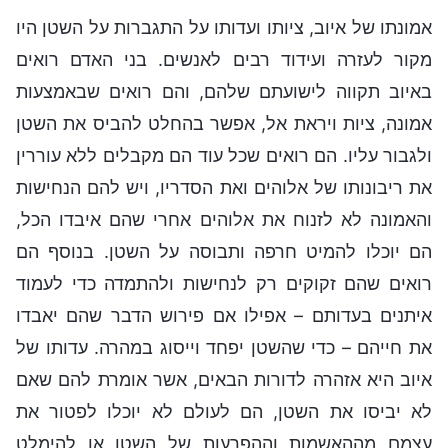
אמונתו של איוב, ציותו ועדותו על התגברות על השטן היו
מקור לעזרה ועידוד רבים לאנשים. בני האדם רואים
באיוב תקווה לישועתם שלהם, והם רואים שבאמצעות
אמונה, ציות ויראת אל, אפשר בהחלט להביס את השטן
ולגבור עליו. הם רואים שכל עוד הם מקבלים ללא עוררין
את ריבונותו של אלוהים ואת הסדריו, ויש להם הנחישות
והאמונה לא לזנוח את אלוהים אחרי שהם איבדו הכל,
הם יוכלו להמיט חרפה ותבוסה על השטן. בנוסף הם
רואים שהם זקוקים רק לנחישות ולהתמדה כדי לעמוד
איתנים בעדותם – אפילו אם פירוש הדבר שהם יאבדו
את חייהם – כדי שהשטן יפחד וייסוג במהרה. עדותו של
איוב היא אזהרה לדורות הבאים, אשר אומרת להם שאם
לא יביסו את השטן, הם לעולם לא יוכלו לפטור את
עצמם מההאשמות וההפרעות של השטן או להימלט