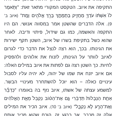
התקיפה את איוב. הטקסט המקורי מתאר זאת: "וַתֹּ֤אמֶר
לוֹ֙ אִשְׁתּ֔וֹ עֹדְךָ֖ מַחֲזִ֣יק בְּתֻמָּתֶ֑ךָ בָּרֵ֥ךְ אֱלֹהִ֖ים וָמֻֽת"
(איוב ב'
. אלה הדברים שהשטן אמר במסווה אנושי. הם היו
9)
התקפה והאשמה, כמו גם שידול, פיתוי ודיבה. לאחר
שהוא כשל בתקיפת בשרו של איוב, השטן תקף ישירות
את הגינותו. בכך, הוא רצה לנצל את הדבר כדי לגרום
לאיוב לוותר על הגינותו, לזנוח את אלוהים ולהפסיק
לחיות. כך השטן רצה גם לפתות את איוב במילים האלה:
אם איוב יזנח את שמו של יהוה, לא יהיה עליו לסבול
עינויים כאלה – הוא יוכל להשתחרר מעינויי הבשר.
למשמע עצתה של אשתו, איוב נזף בה באומרו "כְּדַבֵּ֞ר
אַחַ֤ת הַנְּבָלוֹת֙ תְּדַבֵּ֔רִי גַּ֣ם אֶת־הַטּ֗וֹב נְקַבֵּל֙ מֵאֵ֣ת הָאֱלֹהִ֔ים
וְאֶת־הָרָ֖ע לֹ֣א נְקַבֵּ֑ל"
. איוב הכיר את המילים
(איוב ב' 10)
אלה זה מכבר, אך ברגע זה, הוכח שהוא מכיר אותם