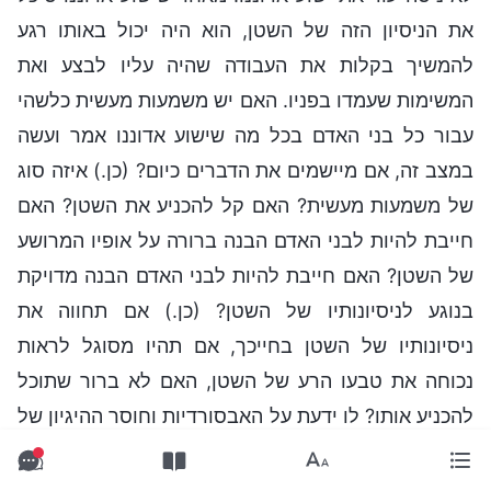
את הניסיון הזה של השטן, הוא היה יכול באותו רגע
להמשיך בקלות את העבודה שהיה עליו לבצע ואת
המשימות שעמדו בפניו. האם יש משמעות מעשית כלשהי
עבור כל בני האדם בכל מה שישוע אדוננו אמר ועשה
במצב זה, אם מיישמים את הדברים כיום? (כן.) איזה סוג
של משמעות מעשית? האם קל להכניע את השטן? האם
חייבת להיות לבני האדם הבנה ברורה על אופיו המרושע
של השטן? האם חייבת להיות לבני האדם הבנה מדויקת
בנוגע לניסיונותיו של השטן? (כן.) אם תחווה את
ניסיונותיו של השטן בחייכך, אם תהיו מסוגל לראות
נכוחה את טבעו הרע של השטן, האם לא ברור שתוכל
להכניע אותו? לו ידעת על האבסורדיות וחוסר ההיגיון של
השטן, האם עדיין היית מתייצב לצד השטן ותוקף את
אלוהים? אם היית מבין כיצד הזדוניות וחוסר הבושה של