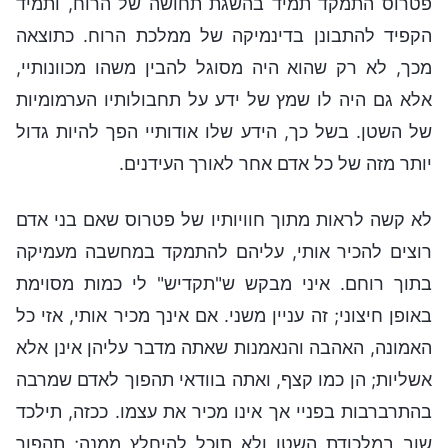
פטרוס התמקד תמיד בהשגת תחושה של הרוח, ותמיד
הקפיד להתבונן בדינמיקה של ממלכת הרוח. כתוצאה
מכך, לא רק שהוא היה מסוגל להבין משהו מכוונותיי,
אלא גם היה לו שמץ של ידע על תחבולותיו הערמומיות
של השטן. בשל כך, הידע שלו אודותיי הפך להיות גדול
יותר מזה של כל אדם אחר לאורך העידנים.
לא קשה לראות מתוך חוויותיו של פטרוס שאם בני אדם
רוצים להכיר אותי, עליהם להתמקד במחשבה מעמיקה
בתוך רוחם. איני מבקש ש"תקדיש" לי כמות מסוימת
באופן חיצוני; זה עניין משני. אם אינך מכיר אותי, אזי כל
האמונה, האהבה והנאמנות שאתה מדבר עליהן אינן אלא
אשליות; הן כמו קצף, ואתה בוודאי תהפוך לאדם שמרבה
בהתרברבות בפניי אך אינו מכיר את עצמו. ככזה, תילכד
שוב במלכודת השטן ולא תוכל להיחלץ ממנה; תהפוך