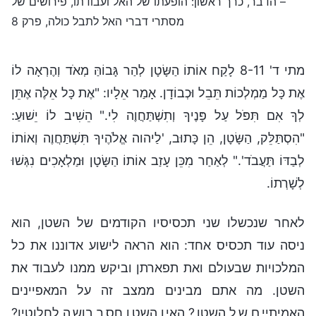
– הדבר, כרך ראשון: הופעתו של האל ועבודתו, פירושים של
מסתרי דברי האל לתבל כולה, פרק 8
מתי ד' 8-11 לָקַח אוֹתוֹ הַשָּׂטָן לְהַר גָּבוֹהַּ מְאֺד וְהֶרְאָה לוֹ
אֶת כָּל מַמְלְכוֹת תֵּבֵל וּכְבוֹדָן. אָמַר אֵלָיו: "אֶת כָּל אֵלֶּה אֶתֵּן
לְךָ אִם תִּפֺּל עַל פָּנֶיךָ וְתִשְׁתַּחֲוֶה לִי." הֵשִׁיב לוֹ יֵשׁוּעַ:
"הִסְתַּלֵּק, הַשָּׂטָן, הֵן כָּתוּב, 'לַיהוה אֱלֹהֶיךָ תִּשְׁתַּחֲוֶה וְאוֹתוֹ
לְבַדּוֹ תַּעֲבֺד'." לְאַחַר מִכֵּן עָזַב אוֹתוֹ הַשָּׂטָן וּמַלְאָכִים נִגְּשׁוּ
לְשָׁרְתוֹ.
לאחר שנכשלו שני תכסיסיו הקודמים של השטן, הוא
ניסה עוד תכסיס אחד: הוא הראה לישוע אדוננו את כל
המלכויות שבעולם ואת תפארתן וביקש ממנו לעבוד את
השטן. מה אתם מבינים ממצב זה על המאפיינים
האמיתיים של השטן? האין השטן חסר בושה לחלוטין?