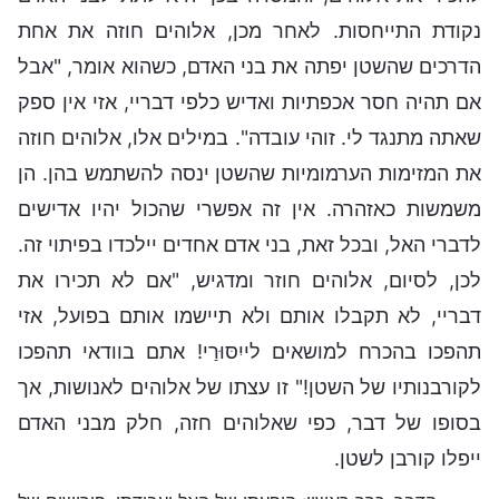
נקודת התייחסות. לאחר מכן, אלוהים חוזה את אחת
הדרכים שהשטן יפתה את בני האדם, כשהוא אומר, "אבל
אם תהיה חסר אכפתיות ואדיש כלפי דבריי, אזי אין ספק
שאתה מתנגד לי. זוהי עובדה". במילים אלו, אלוהים חוזה
את המזימות הערמומיות שהשטן ינסה להשתמש בהן. הן
משמשות כאזהרה. אין זה אפשרי שהכול יהיו אדישים
לדברי האל, ובכל זאת, בני אדם אחדים יילכדו בפיתוי זה.
לכן, לסיום, אלוהים חוזר ומדגיש, "אם לא תכירו את
דבריי, לא תקבלו אותם ולא תיישמו אותם בפועל, אזי
תהפכו בהכרח למושאים לייִסּוּרַי! אתם בוודאי תהפכו
לקורבנותיו של השטן!" זו עצתו של אלוהים לאנושות, אך
בסופו של דבר, כפי שאלוהים חזה, חלק מבני האדם
ייפלו קורבן לשטן.