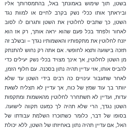
בשטן, תוך שימוש באמונתך באל, בהתמסרותך אליו
וביראתך אותו ככלי נשק בקרב לחיים או למוות נגד
השטן, כך שתביס לחלוטין את השטן ותגרום לו לסוב
לאחור ולפחד בכל פעם שהוא יראה אותך, רק אז הוא
יזנח לחלוטין את מתקפותיו והאשמותיו נגדך – ובשלב זה
תזכה בישועה ותצא לחופשי. אם אתה רק נחוש להתנתק
מן השטן לחלוטין, אך אינך מצויד בכלי נשק יעילים כדי
להביס אותו, אזי עדיין תהיה נתון בסכנה. עם חלוף הזמן,
לאחר שתעבור עינויים כה רבים בידי השטן עד שלא
יוותר בך עוד שמץ של כוח, אך עדיין לא תצליח לשאת
עדות, ועדיין לא תשתחרר לחלוטין מהאשמות ומתקפות
השטן נגדך, הרי שלא תהיה לך כמעט תקווה לישועה.
בסופו של דבר, כלומר כשתוכרז השלמת עבודתו של
האל, אם עדיין תהיה נתון באחיזתו של השטן, ללא יכולת