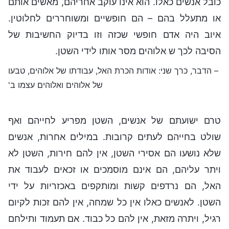
כובל אנשים כאלו. הוא אינו עוקב אחריהם, מאשים אותם
או מתעלל בהם – הם חופשיים ומשוחררים לחלוטין.
איוב היה אדם חופשי שכזה וזו בדיוק החשיבות של
הסיבה לכך ש אלוהים מסר אותו לידי השטן.
– הדבר, כרך שני: אודות הכרת האל, עבודתו של אלוהים, טבעו
של אלוהים ואלוהים עצמו ב'
טרם ישועתם של אנשים, השטן מפריע לחייהם ואף
שולט בחייהם לעתים קרובות. במילים אחרות, אנשים
שלא נושעו הם אסירי השטן, אין להם חירות, השטן לא
ויתר עליהם, הם אינם מוסמכים או זכאים לעבוד את
האל, הם נרדפים קשות ומותקפים באכזריות על ידי
השטן. לאנשים כאלו אין כל שמחה, אין להם זכות לקיום
רגיל, ויתרה מזאת, אין להם כל כבוד. אם תעמוד ותילחם