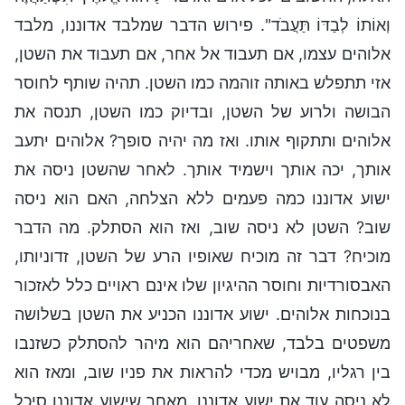
וְאוֹתוֹ לְבַדּוֹ תַּעֲבֺד". פירוש הדבר שמלבד אדוננו, מלבד
אלוהים עצמו, אם תעבוד אל אחר, אם תעבוד את השטן,
אזי תתפלש באותה זוהמה כמו השטן. תהיה שותף לחוסר
הבושה ולרוע של השטן, ובדיוק כמו השטן, תנסה את
אלוהים ותתקוף אותו. ואז מה יהיה סופך? אלוהים יתעב
אותך, יכה אותך וישמיד אותך. לאחר שהשטן ניסה את
ישוע אדוננו כמה פעמים ללא הצלחה, האם הוא ניסה
שוב? השטן לא ניסה שוב, ואז הוא הסתלק. מה הדבר
מוכיח? דבר זה מוכיח שאופיו הרע של השטן, זדוניותו,
האבסורדיות וחוסר ההיגיון שלו אינם ראויים כלל לאזכור
בנוכחות אלוהים. ישוע אדוננו הכניע את השטן בשלושה
משפטים בלבד, שאחריהם הוא מיהר להסתלק כשזנבו
בין רגליו, מבויש מכדי להראות את פניו שוב, ומאז הוא
לא ניסה עוד את ישוע אדוננו. מאחר שישוע אדוננו סיכל