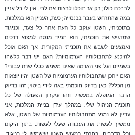
לבבכם כולו; רק אז תוכלו לרצות את לבי. אין לי כל עניין
במה שהתרחש בעבר בכנסייה; כעת, העניין הוא במלכות.
בתוכניתי, השטן עוקב כל העת אחר כל צעד, וכניגוד
שמדגיש את חוכמתי, הוא תמיד מנסה למצוא דרכים
ואמצעים לשבש את תוכניתי המקורית. אך האם אוכל
להיכנע לתחבולותיו הערמומיות? האם יש דבר כלשהו
בשמיים ועל פני האדמה שאינו משמש ככלי שרת עבורי?
האם ייתכן שתחבולותיו הערמומיות של השטן יהיו יוצאות
מן הכלל? כאן בדיוק חוכמתי באה לידי ביטוי; זהו בדיוק
הדבר המופלא במעשיי, וזהו עיקרון הפעולה של כל
תוכנית הניהול שלי. במהלך עידן בניית המלכות, אני
עדיין לא נמנע מתחבולותיו הערמומיות של השטן, אלא
ממשיך לעשות את העבודה שעלי לעשות. בתוך היקום
וכל הדברים, בחרתי במעשי השטן שישמשו לי כניגוד.