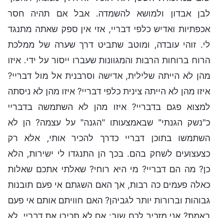
לבן אבדון ולמושא להשמדה. אבל אם תהיה חסר
אכפתיות ואדיש כלפי דבריי, אזי אין ספק שאתה מתנגד
לי. זוהי עובדה, ומוטב שתביט דרך שערה של ממלכת
הרוח ברוחות הרבות והמגוונות שעברו ייסור על ידי. איזו
מהן לא הייתה שלילית, אדישה וסרבנית אל מול דבריי?
איזו מהן לא הייתה צינית כלפי דבריי? איזו מהן לא ניסתה
למצוא פגם בדבריי? איזו מהן לא השתמשה בדבריי
כ"נשק הגנתי" שבאמצעותו "הגנה" על עצמה? הן לא
השתמשו בתוכן דבריי כדרך להכיר אותי, אלא רק
כצעצועים לשחק בהם. בכך הן התנגדו לי ישירות, הלא
כן? מה הם דבריי? מי היא רוחי? שאלתי אתכם שאלות
כאלה פעמים כה רבות, אך האם השגתם אי פעם תובנות
גבוהות וברורות יותר לגביהן? האם חוויתם אותם אי פעם
באמת? אני מזכיר לכם שוב: אם לא תכירו את דבריי, לא