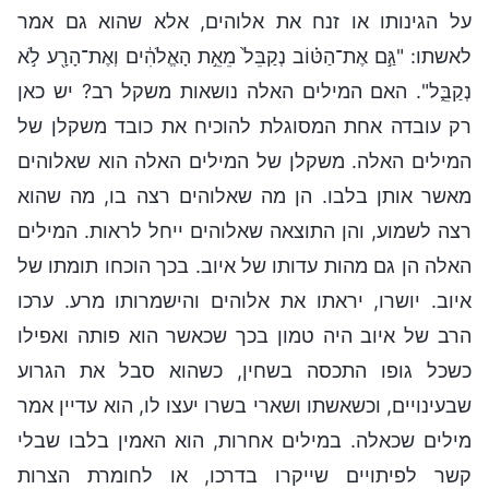
על הגינותו או זנח את אלוהים, אלא שהוא גם אמר
לאשתו: "גַּ֣ם אֶת־הַטּ֗וֹב נְקַבֵּל֙ מֵאֵ֣ת הָאֱלֹהִ֔ים וְאֶת־הָרָ֖ע לֹ֣א
נְקַבֵּ֑ל". האם המילים האלה נושאות משקל רב? יש כאן
רק עובדה אחת המסוגלת להוכיח את כובד משקלן של
המילים האלה. משקלן של המילים האלה הוא שאלוהים
מאשר אותן בלבו. הן מה שאלוהים רצה בו, מה שהוא
רצה לשמוע, והן התוצאה שאלוהים ייחל לראות. המילים
האלה הן גם מהות עדותו של איוב. בכך הוכחו תומתו של
איוב. יושרו, יראתו את אלוהים והישמרותו מרע. ערכו
הרב של איוב היה טמון בכך שכאשר הוא פותה ואפילו
כשכל גופו התכסה בשחין, כשהוא סבל את הגרוע
שבעינויים, וכשאשתו ושארי בשרו יעצו לו, הוא עדיין אמר
מילים שכאלה. במילים אחרות, הוא האמין בלבו שבלי
קשר לפיתויים שייקרו בדרכו, או לחומרת הצרות