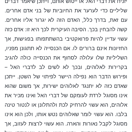
יזניח את דברי האל או ייטוש אותם, וייתכן שיאמר דברים
שליליים כדי לערער את החיוביות של בני אדם אחרים.
עם זאת, בדרך כלל, האדם הזה לא יגרור אליו אחרים.
קשה להבחין בכך. הסיבה העיקרית לכך היא זו: אדם כזה
עשוי עדיין להיות פרואקטיבי בהשתתפותו בפגישות, אך
החזיונות אינם ברורים לו. אם הכנסייה לא תתגונן מפניו,
השליליות שלו עלולה לסחוף את הכנסייה כולה להגיב
בקרירות לאלוהים, ובכך לא לשים לב לדברי האל –
ופירוש הדבר הוא נפילה היישר לפיתוי של השטן. ייתכן
שאדם כזה לא יתנגד לאלוהים ישירות, אך משום שהוא
אינו מסוגל לרדת לעומקם של דברי האל ואינו מכיר את
אלוהים, הוא עשוי להרחיק לכת ולהתלונן או לנטור טינה
בלבו. הוא עשוי לומר שאלוהים נטש אותו, ולכן הוא אינו
מסוגל לקבל נאורות והארה. הוא עשוי לרצות לעזוב, אך