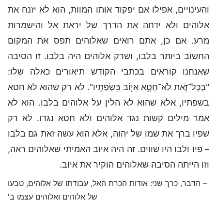
והעינויים, אפילו אם יפקוד אותו המוות, הוא לא יזנח את
אלוהים ולא ידחה את הדרך של יראת אל והישמרות
מרע. אם כן, אתם רואים שאלוהים תפס את המקום
החשוב ביותר בלבו, ושרק אלוהים היה בלבו. זו הסיבה
שאנחנו קוראים בכתבי הקודש תיאורים כאלה שלו:
"בְּכָל־זֹ֛את לֹא־חָטָ֥א אִיּ֖וֹב בִּשְׂפָתָֽיו". לא רק שהוא לא חטא
בשפתיו, אלא שהוא לא הלין על אלוהים בלבו. הוא לא
אמר מילים קשות נגד אלוהים ולא חטא נגדו. לא רק
שפיו ברך את שמו של יהוה, אלא הוא עשה זאת גם בלבו
– פיו ולבו היו שווים. זה היה איוב האמיתי שאלוהים ראה,
וזו הייתה הסיבה שאלוהים הוקיר את איוב.
– הדבר, כרך שני: אודות הכרת האל, עבודתו של אלוהים, טבעו
של אלוהים ואלוהים עצמו ב'