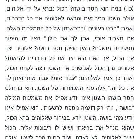
(כן.) במה הוא חסר בושה? הכול נברא על ידי אלוהים,
אולם השטן הפך זאת והראה לאלוהים את כל הדברים,
ואמר: "הבט בעושרן ובתפארתן של כל הממלכות האלה.
אם תעבוד אותי, אתן לך את כולן." האין זה היפוך
תפקידים מושלם? האין השטן חסר בושה? אלוהים יצר
את הכול, אך האם הוא יצר את כל הדברים להנאתו?
אלוהים נתן הכול לאנושות, אך השטן רצה לקחת הכול,
ואחר כך אמר לאלוהים: "עבוד אותי! עבוד אותי ואתן לך
את כל זה." אלה פניו המכוערות של השטן. הוא בהחלט
חסר בושה! השטן אינו יודע אפילו את משמעות המילה
"בושה", זוהי רק דוגמה נוספת לרשעותו. הוא אפילו אינו
יודע מהי בושה. השטן יודע בבירור שאלוהים ברא הכול,
שהוא מנהל את בריאתו ושיש לו ריבונות עליה. הכול
שייך לאלוהים, לא לאדם, ועוד פחות מכך לשטן. אולם