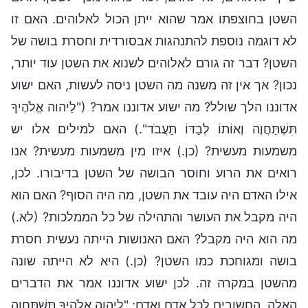
השטן בחוצפתו אמר שהוא ייתן הכול לאלוהים. האם זו
לא דוגמה נוספת להתנהגות אבסורדית וחסרת בושה של
השטן? דבר זה גורם לאלוהים לשנוא את השטן עוד יותר,
נכון? אך אין זה משנה מה השטן ניסה לעשות, האם ישוע
אדוננו הלך שולל? מה ישוע אדוננו אמר? ("לַיהוה אֱלֹהֶיךָ
תִּשְׁתַּחֲוֶה וְאוֹתוֹ לְבַדּוֹ תַּעֲבֺד".) האם למילים אלו יש
משמעות מעשית? (כן.) איזו מין משמעות מעשית? אנו
רואים את הרוע וחוסר הבושה של השטן בדיבורו. לכן,
אילו האדם היה עובד את השטן, מה היה הסוף? האם הוא
היה מקבל את העושר והתהילה של כל הממלכות? (לא.)
מה הוא היה מקבל? האם האנושות הייתה נעשית חסרת
בושה ומגוחכת כמו השטן? (כן.) היא לא הייתה שונה
מהשטן במקרה זה. לכן ישוע אדוננו אמר את הדברים
האלה, החשובים לכל אדם ואדם: "לַיהוה אֱלֹהֶיךָ תִּשְׁתַּחֲוֶה