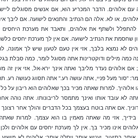
 עם אלוהים. הדבר המכריע הוא, אם אנשים מסוגלים ליי
והים, או לא. אלה הם הנתיב והתנאים לישועה. אם ליבך אינו
להתפלל ולשתף את אלוהים, ותאבד את מערכת היחסים הר
וון שחסמת את הנתיב לישועה. אם אין לך מערכת יחסים כלשה
ים לא נמצא בלבך, אזי אין טעם לטעון שיש לך אמונה, ל
נה כמה מילים ודוקטרינות אתה מסוגל לומר, כמה סבלת בגל
אם אלוהים נעדר מליבך ואתה אינך ירא-אל, אזי אין זה מ
ר: "סור מעל פניי, אתה עושה רע." אתה תסווג כעושה רע. ת
ו אלוהיך. למרות שאתה מכיר בכך שאלוהים הוא ריבון על כל
תה לא עובד אותו ואינך מתמסר לריבונותו. אתה נוהה אחר
וניך. אם אתה בוטח בעצמך בכל הדברים והולך אחר רצונך 
 בידיך, אזי מה שאתה מאמין בו הוא עצמך. למרות שאתה
לוהים אינו מכיר בך. אין לך מערכת יחסים עם אלוהים ולכן
אותך בתיעוב, יעניש אותך ויסלק אותך; אלוהים לא מושיע 