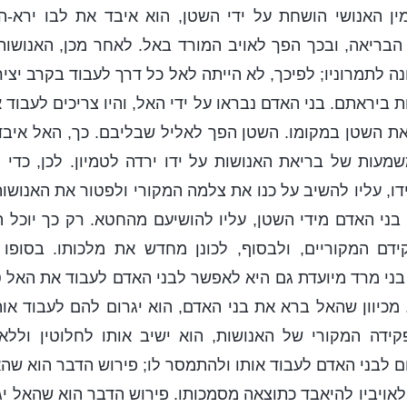
ן האנושי הושחת על ידי השטן, הוא איבד את לבו ירא-ה
 הבריאה, ובכך הפך לאויב המורד באל. לאחר מכן, האנוש
ה לתמרוניו; לפיכך, לא הייתה לאל כל דרך לעבוד בקרב יציר
 ביראתם. בני האדם נבראו על ידי האל, והיו צריכים לעבוד
 את השטן במקומו. השטן הפך לאליל שבליבם. כך, האל איב
שמעות של בריאת האנושות על ידו ירדה לטמיון. לכן, כדי
דו, עליו להשיב על כנו את צלמה המקורי ולפטור את האנושו
 בני האדם מידי השטן, עליו להושיעם מהחטא. רק כך יוכל
דם המקוריים, ולבסוף, לכונן מחדש את מלכותו. בסופו
י מרד מיועדת גם היא לאפשר לבני האדם לעבוד את האל טו
 מכיוון שהאל ברא את בני האדם, הוא יגרום להם לעבוד אותו
ידה המקורי של האנושות, הוא ישיב אותו לחלוטין ולל
ם לבני האדם לעבוד אותו ולהתמסר לו; פירוש הדבר הוא שהא
ם לאויביו להיאבד כתוצאה מסמכותו. פירוש הדבר הוא שהאל י