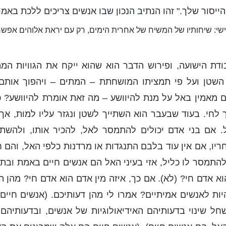
ייסור שלך." זהו הנתיב הנכון שבו אנשים צריכים ללכת באמ
שי: שיחותיו של המשיח של אחרית הימים, רק עם יראת אלוהים אפשר
דת הישועה, ופירוש הדבר הוא שהוא ייקח את הגוויות המה
השטן ועל פי תמציתו המושחתת – המתים – ויהפוך אותם ל
 מאמין באל על מנת להיוושע – מה זאת אומרת להיוושע? 
לחי. בעוד שבעבר הוא השתייך לשטן ונגזר עליו למות, אך
 אם בני אדם יכולים להתמסר לאל, להכיר אותו, ולהשתחו
ריו, אם אין עוד בלבם התנגדות או מרדנות כלפי האל, והם 
 להתמסר לו כליל, אזי בעיני האל הם אנשים חיים באמת וב
א אדם חי? (לא). אם כך, איזה מין אדם הוא אדם חי? מהן ה
ות לאנשים אמיתיים? אמרו לי מהן דעותיכם. (אנשים חיים
 שינוי בדעותיהם האידיאולוגיות של אנשים, ובדעותיהם ה