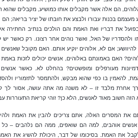
והים, הם אלה אשר מקבלים אותו כמושיע, מקבלים שהוא הא
מעצמם בכנות עבורו ולבצע את חובתו של יציר בריאה; הם ח
פועל את דבריו ואת האמת והם הולכים בנתיב החתירה א
 ולהסדריו של האל, ואשר נוהים אחר רצונו. רק כאשר יש 
 להיוושע; אם לא, אלוהים יוקיע אותם. האם מקובל שאנשים
הים? האם באמונתם באלוהים, אנשים יכולים לזכות באמת 
מיונות מעורפלים ומופשטים? בהחלט לא. כאשר אנשים מ
, להאמין בו כפי שהוא מבקש, ולהתמסר לתזמוריו ולהסדרי
דרך אחרת מלבד זו – לא משנה מה אתה עושה, אסור לך 
 הזה חשוב מאוד לאנשים, הלא כן? זוהי קריאת התעוררות עב
 את המסרים האלה, אתם צריכים להבין את האמת ולהיות
אנשים אוהבים, למה הם שואפים, ממה הם נלהבים – כל 
קבל את האמת. בסיכומו של דבר, היכולת להשיג את האמ