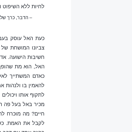
לחיות ללא השיפוט וה
– הדבר, כרך שלי
כעת האל עוסק בעבו
צביונו המושחת של 
חשיבות הישועה. אדם
האל, הוא מת שהופך 
כאדם המשתייך לאל.
להאמין בו ולנהות אח
לתקוף אותו ויכולים
מכיר באל בעל פה הו
חיים? מה מוכרח להי
לקבל את האמת. כשחל