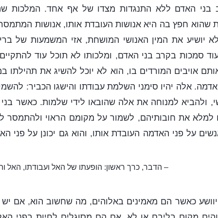
 בני האדם ללא התנגדות מצדו של אף אחד. המלכות שה
ת שהוא חפץ בה היא אנושות העובדת אותו, אנושות המתמסרת 
א יושיע את המין האנושי המושחת, אזי המשמעות של בריא
וד סמכות בקרב בני האדם, ומלכותו לא תוכל עוד להתקיים
תם אויבים המורדים בו, הוא לא יוכל להשיג את תהילתו במל
אדמה. אלה יהיו סימני השלמת עבודתו והישגו הכביר: להשמי
י, ולהביא למנוחה את אלה שהובאו לידי שלמות. כאשר בני
ו למלא את חובותיהם, לשמור על מקומם הראוי ולהתמסר לכ
שים על פני האדמה העובדת אותו, והוא גם יכונן על פני ה
– הדבר, כרך ראשון: הופעתו של האל ועבודתו, האל וה
וושע כאשר הם מאמינים באלוהים, מה שחשוב הוא, אם יש 
הים מקום בליבם או לא, אם הם מסוגלים לחיות בפני האל