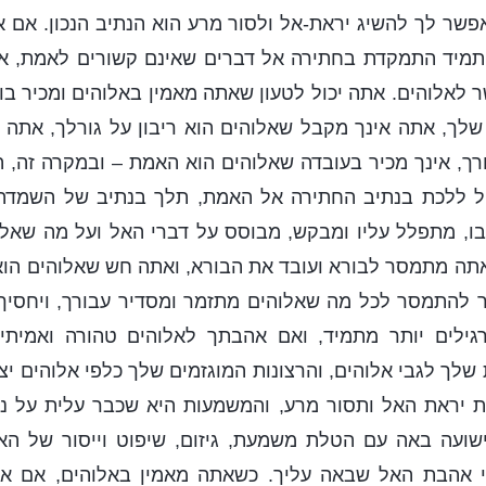
אפשר לך להשיג יראת-אל ולסור מרע הוא הנתיב הנכון. אם 
מיד התמקדת בחתירה אל דברים שאינם קשורים לאמת, אזי
לאלוהים. אתה יכול לטעון שאתה מאמין באלוהים ומכיר בו,
 שלך, אתה אינך מקבל שאלוהים הוא ריבון על גורלך, אתה
ך, אינך מכיר בעובדה שאלוהים הוא האמת – ובמקרה זה, 
כול ללכת בנתיב החתירה אל האמת, תלך בנתיב של השמד
בו, מתפלל עליו ומבקש, מבוסס על דברי האל ועל מה שאלו
ה מתמסר לבורא ועובד את הבורא, ואתה חש שאלוהים הוא 
ר להתמסר לכל מה שאלוהים מתזמר ומסדיר עבורך, ויחסיך 
גילים יותר מתמיד, ואם אהבתך לאלוהים טהורה ואמיתית
 שלך לגבי אלוהים, והרצונות המוגזמים שלך כלפי אלוהים י
ת יראת האל ותסור מרע, והמשמעות היא שכבר עלית על נת
שועה באה עם הטלת משמעת, גיזום, שיפוט וייסור של האל
י אהבת האל שבאה עליך. כשאתה מאמין באלוהים, אם א