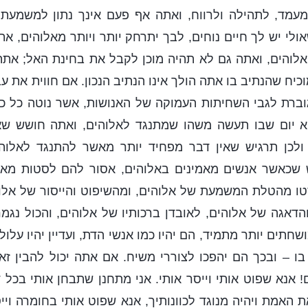
עמד, לתהילה ולרווח, ואתה אף פעם אינך נתון למשמעת, 
שאולי יש לך חיים נוחים, לבך יתרחק יותר ויותר מאלוהים, 
אלוהים, ואתה גם לא תהיה מוכן לקבל את בחינת האל; אתה
כיח שהנתיב בו אתה הולך אינו הנתיב הנכון. אם חווית את 
וברת לגבי השחיתות העמוקה של האנושות, אשר נוטה כל כך
 יום שבו תעשה משהו שמתנגד לאלוהים, ואתה חושש שא
 ולכן תרגיש שאין דבר מפחיד יותר מאשר להתנגד לאלוהי
 שכאשר אנשים מאמינים באלוהים, אסור להם לסטות מאל
ו מהטלת המשמעת של אלוהים, ומהשיפוט והייסור של אלוה
הדאגה של אלוהים, לאובדן ברכותיו של אלוהים, והכול נגמ
שחתים יותר מתמיד, הם יהיו כמו אנשי הדת, ועדיין יהיו עלו
ו – ובכך הם יהפכו לצוררי משיח. אם אתה יכול להבין ז
ם! אנא שפוט אותי וייסר אותי. אני מתחנן שתבחן אותי בכל 
אמת ויהיה מנוגד לכוונותיך, אנא שפוט אותי בחומרה וייסר