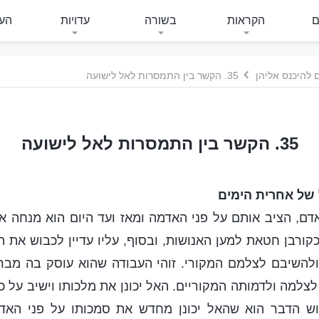
ם
הקראות
בשורה
עדויות
העי
 להיכנס אליהן
35. הקשר בין התמסרות לאל לישועה
35. הקשר בין התמסרות לאל לישועה
 של אחרית הימים
ם, הציב אותם על פני האדמה ומאז ועד היום הוא מנחה א
קורבן חטאת למען האנושות, ובסוף, עליו עדיין לכבוש את ה
 ולהשיבם לצלמם המקורי. זוהי העבודה שהוא עוסק בה מבר
צלמה ולדמותה המקוריים. האל יכונן את מלכותו וישיב על כ
וש הדבר הוא שהאל יכונן מחדש את סמכותו על פני האדמ