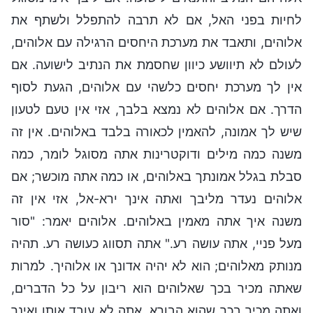
לחיות בפני האל, אם לא תרבה להתפלל ולשתף את
אלוהים, ותאבד את מערכת היחסים הרגילה עם אלוהים,
לעולם לא תיוושע כיוון שחסמת את הנתיב לישועה. אם
אין לך מערכת יחסים כלשהי עם אלוהים, הגעת לסוף
הדרך. אם אלוהים לא נמצא בלבך, אזי אין טעם לטעון
שיש לך אמונה, להאמין לכאורה בלבד באלוהים. אין זה
משנה כמה מילים ודוקטרינות אתה מסוגל לומר, כמה
סבלת בגלל אמונתך באלוהים, או כמה אתה מוכשר; אם
אלוהים נעדר מליבך ואתה אינך ירא-אל, אזי אין זה
משנה איך אתה מאמין באלוהים. אלוהים יאמר: "סור
מעל פניי, אתה עושה רע." אתה תסווג כעושה רע. תהיה
מנותק מאלוהים; הוא לא יהיה אדונך או אלוהיך. למרות
שאתה מכיר בכך שאלוהים הוא ריבון על כל הדברים,
ואתה מכיר בכך שהוא הבורא, אתה לא עובד אותו ואינך