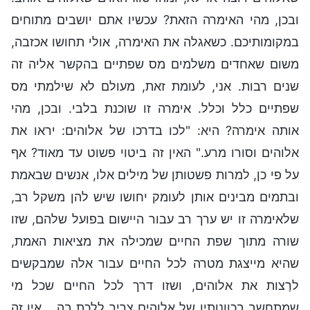
ובכן, מהי האימרה הזאת? עכשיו אתם יושבים מתוחים
במקומותיכם. כשאגלה את האימרה, אולי תחושו אכזבה,
משום שאחדים משלמים מס שפתיים בהקשר אליה זה
שנים רבות. אני, לעומת זאת, מעולם לא שילמתי מס
שפתיים כלל וכלל. אימרה זו שוכנת בלבי. ובכן, מהי
אותה אימרה? היא: "לכו בדרכו של אלוהים: יראו את
אלוהים וסורו מרע." האין זה ביטוי פשוט עד מאוד? אף
על פי כן, למרות פשטותן של מילים אלו, אנשים שבאמת
ובתמים מבינים אותן לעומק יחושו שיש להן משקל רב,
שלאימרה זו יש ערך רב עבור היישום בפועל שלהם, שזו
שורה מתוך שפת החיים שמכילה את מציאות האמת,
שהיא מייצגת מטרה לכל החיים עבור אלה שמבקשים
לרַצות את אלוהים, ושזו דרך לכל החיים שכל מי
שמתחשב בכוונותיו של אלוהים צריך ללכת בה... אין זה