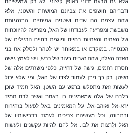
אלא גם טבעם זדוני באופן קיצוני. לא רק שמעשיהם
ודבריהם חושפים את צביונם המושחת והשטני, אלא
שהם עצמם הם שדים ושטנים אמיתיים. התנהגותם
משבשת ומפריעה לעבודתו של האל, מפריעה להיווכחות
של האחים והאחיות בחיים ופוגמת בחיים הרגילים של
הכנסייה. במוקדם או במאוחר יש לטהר ולסלק את בני
האדם האלה, שהם זאבים בעור של כבש, ויש לאמץ גישה
חסרת רחמים, גישה של דחייה, כלפי משרתים אלה של
השטן. רק כך ניתן לעמוד לצדו של האל, ומי שלא יכול
לעשות זאת מתפלש ברפש עם השטן. האל תמיד שוכן
בלבם של אלה שמאמינים בו באמת ואשר לבם תמיד
ירא-אל ואוהב-אל. על המאמינים באל לפעול בזהירות
ובתבונה, וכל מעשיהם צריכים לעמוד בדרישותיו של
האל ולְרַצות את לבו. אל להם להיות עקשנים ולעשות