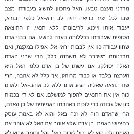
מרדני מעצם טבעו. האל מתכוון להשיג בעבודתו מצב
שבו לכל יציר בריאה יהיה לב ירא-אל כלפי הבורא,
יעבוד אותו וייכנע לריבונותו ללא תנאי. זו התוצאה
הסופית שעבודתו בכללותה נועדה להשיג. אם בבני אדם
שחוו עבודה כזו אין לבבות יראי-אל, אפילו במקצת, ואם
מרדנותם משכבר לא משתנה כלל, הרי שבני האדם
האלה יסולקו. אם גישתו של בן אדם כלפי האל היא
הערצה בלבד או כבוד מרוחק, אך כלל לא אהבה, הרי
שזו תוצאה שאליה הגיע אדם ללא לב אוהב-אל ולאדם
כזה אין את התנאים להפוך למושלם. אם לא די בכמות
כזו של עבודה כדי לזכות באהבתו האמיתית של בן האדם,
הרי שהאדם הזה לא זכה באל והוא לא באמת עוסק
בחיפוש האמת. בן אדם שלא אוהב את האל לא אוהב את
האמת ולכן הוא לא יכול לזכות באל, וקל וחומר שהוא לא