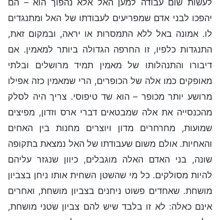
לעשות שום עבודה למען האל אלא נהפוך הוא – הם
יהפכו לבני אדם שמפריעים לעבודתו של האל ומתנגדים
לו. אמונה באל ללא התמסרות או יראה, ובמקום זאת,
התנגדות כלפיו, זו החרפה הגדולה ביותר למאמין. אם
דיבורו והתנהלותו של מאמין תמיד מרושלים ובלתי
מאופקים כמו אלה של הכופרים, הרי שמאמין כזה אפילו
מרושע יותר מכופר – הוא שד טיפוסי. צריך היה לסלק
מהכנסייה את אלה שמבטאים דברי ארס וזדון, מפיצים
שמועות, מחרחרים מדון ויוצרים מחנות בין האחים
והאחיות. אולם משום שעבודתו של האל נמצאת בתקופה
שונה, בני האדם האלה מוגבלים, כיוון שנגזר עליהם
להיות מסולקים. כל מי שהשטן השחית אותו ניחן בצביון
מושחת. שאחדים פשוט ניחנים בצביון מושחת, ואחרים
אינם כאלה: לא זו בלבד שיש להם צביון שטני מושחת,