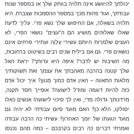
יכולתך להיוושע אינה תלויה בוותק שלך או במספר שנות
עבודתך, ועוד פחות מכך במספר ההסמכות שצברת. היא
תלויה בשאלה, אם החיפוש שלך נשא פרי. עליך לדעת
שאלו שאלוהים מושיע הם ה"עצים" נושאי הפרי, לא
העצים שלמרות היותם עשירי עַלְוָה ועתירי פרחים אינם
נושאים פרי. גם אם בילית שנים רבים בשיטוט ברחובות,
מה חשיבות יש לדבר? איפה היא עדותך? יראת האל
שלך קטנה בהרבה מאהבתך את עצמך ואת תשוקותיך
מלאות התאווה – האין אדם כמוך מְנוּוָן? איך יכול אדם
כזה להיות דוגמה ומודל לישועה? אופייך חסר תקנה,
מרדנותך גדולה מדי, ואין לך סיכוי לישועה! אנשים כאלו
יסולקו, הלא כן? האם מועד סיום עבודתי לא יהיה גם
מועד הגעתו של יומך האחרון? עשיתי כה הרבה עבודה
ואמרתי דברים כה רבים בקרבכם – כמה מהם נכנסו