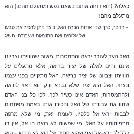
כאלה? (הוא דוחה אותם בשאט נפש ומתעלם מהם.) הוא
מתעלם מהם!
– הדבר, כרך שני: אודות הכרת האל, כיצד ניתן להכיר את טבעו
של אלוהים ואת התוצאות שעבודתו תשיג
האל נועד לעורר יראה והתמסרות, משום שהווייתו וצביונו
אינם זהים לאלה של יציר בריאה, אלא מתעלים על
הווייתו וצביונו של יציר בריאה. האל מתקיים בפני עצמו
ונצחי. האל הוא יציר שלא נברא ורק הוא ראוי ליראה
ולהתמסרות; האדם אינו כשיר לכך. לכן כל בני האדם
שחוו את עבודתו של האל והכירו אותו באמת מפתחים
לבבות יראי-אל כלפיו. לעומת זאת, מי שלא מרפה
מתפיסותיו על האל, מי שפשוט לא רואה בו אל, אין בו
כלל לב ירא-אל ואף שהוא חסיד אל הוא לא נכבש – הוא