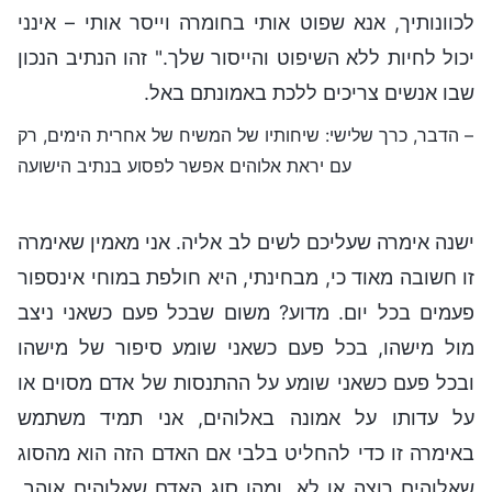
לכוונותיך, אנא שפוט אותי בחומרה וייסר אותי – אינני
יכול לחיות ללא השיפוט והייסור שלך." זהו הנתיב הנכון
שבו אנשים צריכים ללכת באמונתם באל.
– הדבר, כרך שלישי: שיחותיו של המשיח של אחרית הימים, רק
עם יראת אלוהים אפשר לפסוע בנתיב הישועה
ישנה אימרה שעליכם לשים לב אליה. אני מאמין שאימרה
זו חשובה מאוד כי, מבחינתי, היא חולפת במוחי אינספור
פעמים בכל יום. מדוע? משום שבכל פעם כשאני ניצב
מול מישהו, בכל פעם כשאני שומע סיפור של מישהו
ובכל פעם כשאני שומע על ההתנסות של אדם מסוים או
על עדותו על אמונה באלוהים, אני תמיד משתמש
באימרה זו כדי להחליט בלבי אם האדם הזה הוא מהסוג
שאלוהים רוצה או לא, ומהו סוג האדם שאלוהים אוהב.