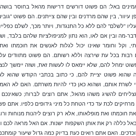
מינים באל: הם פשוט דורשים דרישות מהאל בחוסר בושה,
ן עיוור, בין שהם מרדנים ובין שהם צייתנים. הם פשוט "גוב
ליו "לשלם" להם ללא כל התנגדות, ויותר מכך, לשלם כפליים
ר-מה ובין אם לאו, הוא נתון למניפולציות שלהם בלבד, ושהו
י, וקל וחומר שאינו יכול לגלות לאנשים את חוכמתו ואת 
רבות בכל עת שירצה וללא רשותם. הם פשוט מתוודים על
וט ימחל להם, שלא יימאס לו לעשות זאת, ושזה יימשך לנצ
 שהוא פשוט יציית להם, כי כתוב בכתבי הקודש שהוא לא
י לשרת אותם, ושהוא כאן כדי להיות משרתם. האם לא האמ
ליחים להשיג משהו מהאל, אתם רוצים לברוח; כשאינכם 
מרחיקים לכת עד כדי הטחת כל מיני גידופים כלפיו. אתם פ
 חוכמתו ואת מופלאותו, אלא רק רוצים ליהנות מנוחות ורוגע
אל כללה רק את אותן השקפות ישנות. אם האל מראה לכם ול
כדכים. האם אתם רואים כעת בדיוק כמה גדול שיעור קומתכם