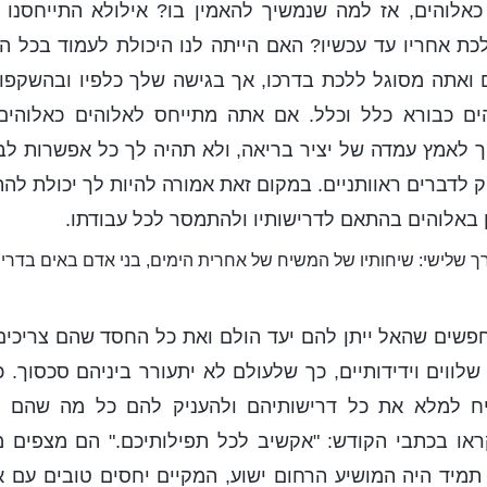
כאלוהים, אז למה שנמשיך להאמין בו? אילולא התייחסנו א
לכת אחריו עד עכשיו? האם הייתה לנו היכולת לעמוד בכל הס
 ואתה מסוגל ללכת בדרכו, אך בגישה שלך כלפיו ובהשקפות
ים כבורא כלל וכלל. אם אתה מתייחס לאלוהים כאלוהי
ך לאמץ עמדה של יציר בריאה, ולא תהיה לך כל אפשרות לב
 לדברים ראוותניים. במקום זאת אמורה להיות לך יכולת 
 באלוהים בהתאם לדרישותיו ולהתמסר לכל עבודתו.
ך שלישי: שיחותיו של המשיח של אחרית הימים, בני אדם באים בדרי
פשים שהאל ייתן להם יעד הולם ואת כל החסד שהם צריכים
שלווים וידידותיים, כך שלעולם לא יתעורר ביניהם סכסוך. 
ח למלא את כל דרישותיהם ולהעניק להם כל מה שהם 
ו בכתבי הקודש: "אקשיב לכל תפילותיכם." הם מצפים 
 תמיד היה המושיע הרחום ישוע, המקיים יחסים טובים עם 