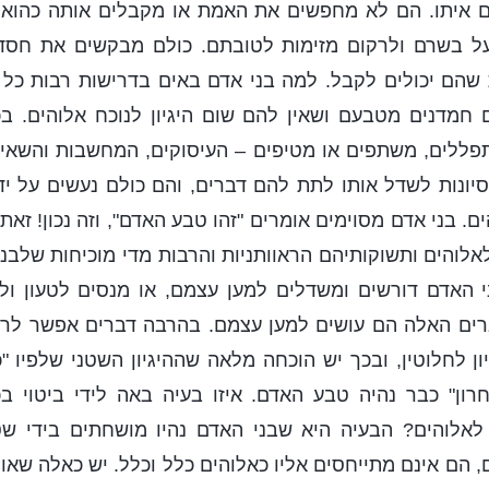
איתו. הם לא מחפשים את האמת או מקבלים אותה כהוא 
ל בשרם ולרקום מזימות לטובתם. כולם מבקשים את חסד 
 שהם יכולים לקבל. למה בני אדם באים בדרישות רבות כל
 חמדנים מטבעם ושאין להם שום היגיון לנוכח אלוהים. ב
פללים, משתפים או מטיפים – העיסוקים, המחשבות והשאי
סיונות לשדל אותו לתת להם דברים, והם כולם נעשים על יד
. בני אדם מסוימים אומרים "זהו טבע האדם", וזה נכון! זאת 
אלוהים ותשוקותיהם הראוותניות והרבות מדי מוכיחות שלב
בני האדם דורשים ומשדלים למען עצמם, או מנסים לטעון ול
ים האלה הם עושים למען עצמם. בהרבה דברים אפשר לר
ון לחלוטין, ובכך יש הוכחה מלאה שההיגיון השטני שלפיו "
רון" כבר נהיה טבע האדם. איזו בעיה באה לידי ביטוי ב
לאלוהים? הבעיה היא שבני האדם נהיו מושחתים בידי ש
 הם אינם מתייחסים אליו כאלוהים כלל וכלל. יש כאלה שאומ