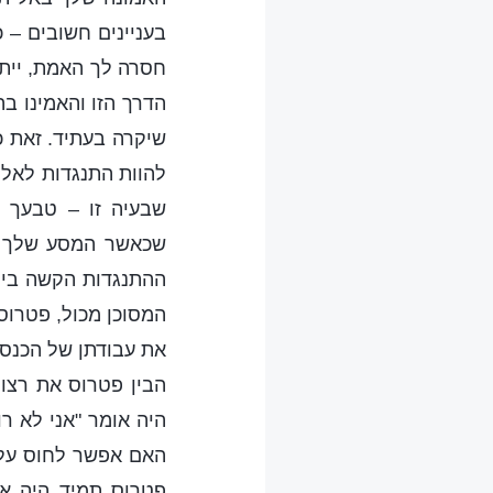
בעניינים חשובים – כ
חסרה לך האמת, ייתכ
הדרך הזו והאמינו ב
שיקרה בעתיד. זאת כ
להוות התנגדות לאלו
שבעיה זו – טבעך ה
שכאשר המסע שלך י
ההתנגדות הקשה ביות
המסוכן מכול, פטרוס
את עבודתן של הכנסי
הבין פטרוס את רצון
היה אומר "אני לא 
האם אפשר לחוס עליי
פטרוס תמיד היה אד