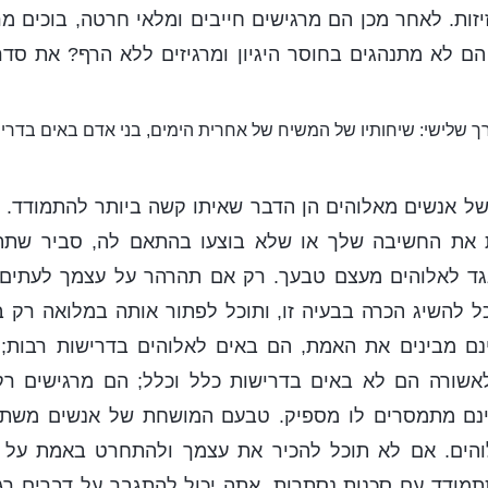
יזות. לאחר מכן הם מרגישים חייבים ומלאי חרטה, בוכים מר
ם לא מתנהגים בחוסר היגיון ומרגיזים ללא הרף? את סדר
ך שלישי: שיחותיו של המשיח של אחרית הימים, בני אדם באים בדרי
של אנשים מאלוהים הן הדבר שאיתו קשה ביותר להתמודד. 
ת את החשיבה שלך או שלא בוצעו בהתאם לה, סביר שתתנ
 לאלוהים מעצם טבעך. רק אם תהרהר על עצמך לעתים ק
 להשיג הכרה בבעיה זו, ותוכל לפתור אותה במלואה רק 
ם מבינים את האמת, הם באים לאלוהים בדרישות רבות;
אשורה הם לא באים בדרישות כלל וכלל; הם מרגישים רק
ינם מתמסרים לו מספיק. טבעם המושחת של אנשים משת
הים. אם לא תוכל להכיר את עצמך ולהתחרט באמת על עני
מודד עם סכנות נסתרות. אתה יכול להתגבר על דברים רג