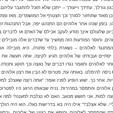
גון גורלך, עתידך וייעודך – ייתכן שלא תוכל להתגבר עליהם. 
ן מאוד שתחזור לסורך וכך תצטרף אל המושמדים. מאז ומתמ
הו; בזמן שנהו אחר אלוהים הם התנהגו יפה, אבל התנהגות זו
יוון שלעולם אינך מודע לעקב אכילס של האדם או לדברים 
הים, וחוסר המודעות הזה ממשיך עד שדברים אלה מובילים אות
מתנגד לאלוהים – נשארת בלתי פתורה, היא מובילה אותך
סתיים ועבודתו של אלוהים תגיע לקיצה, אתה תעשה את 
ר לאלוהים ותאמר נגדו דברים של נאצה וכך תוקע ותנודה. 
 ניסה להימלט. באותה עת, פטרוס לא הבין את רצון אלוהים ו
ות. אחר כך, ישוע הופיע לפניו ואמר: "אתה רוצה שאצלב למע
 אלוהים והתמסר במהירות. נניח שבאותו הרגע היו לפטרוס
רוצה למות, אני חושש מכאב. האם לא נצלבת למעננו? למה
, שלא אצלב?" אילו היה בא בדרישות כאלו, הוא היה הולך 
ם שהתמסר לאלוהים וחיפש את רצונו של אלוהים, ובסוף 