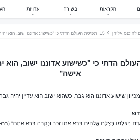
ם
הקראות
בשורה
עדויות
העי
 להיכנס אליהן
15. תפיסת העולם הדתי כי "כשישוע אדוננו ישוב, הוא יהיה גבר ולא אישה"
העולם הדתי כי "כשישוע אדוננו ישוב, הוא י
אישה"
יוון שישוע אדוננו הוא גבר, כשהוא ישוב הוא עדיין יהיה גבר
דש
ָם בְּצַלְמוֹ בְּצֶלֶם אֱלֹהִים בָּרָא אֹתוֹ זָכָר וּנְקֵבָה בָּרָא אֹתָם"
(בראשי