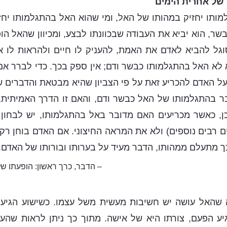
 של אחרית הימים
ותו יחזיק במהותו של האל, ומי שהוא האל בהתגלמותו יחזי
בשר, הוא יביא את העבודה שבכוונתו לבצע, ומכיוון שהאל הו
סוגל להביא לאדם את האמת, להעניק לו חיים ולהראות לו 
 לא האל בהתגלמותו כבשר ודם; אין ספק בכך. כדי לברר א
ל האדם להכריע זאת על פי הצביון שהיא מבטאת והדברים ש
ר בהתגלמותו של האל כבשר ודם, והאם זו הדרך האמיתית,
ן, כאשר מכריעים האם מדובר באל בהתגלמותו, יש לבחון א
טים רבים נוספים) ולא את המראה החיצוני. אם האדם בוחן ר
 מתעלם ממהותו, הדבר מעיד על בערותו ובורותו של האדם.
– הדבר, כרך ראשון: הופעתו ש
שהאל עושה יש חשיבות מעשית משל עצמו. כשישוע הגיע,
יע הפעם, צורתו היא של אישה. מתוך כך ניתן לראות שהע