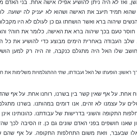
שן, ואז לא היה ניתן להושיע אפילו אישה אחת. בני האדם 
, שהוא תמיד תיעב את האישה ושהוא לא יעניק לה ישועה. לו
 הנשים שיהוה ברא ואשר הושחתו גם כן לעולם לא היו מקבלות
 חוסר טעם בכך שיהוה ברא את האישה, כלומר את חוה? והא
, שלב העבודה באחרית הימים מבוצע כדי להושיע את כל הא
ושב שלו האל היה מתגלם כנקבה, זה היה רק למען הושע
ך ראשון: הופעתו של האל ועבודתו, שתי ההתגלמויות משלימות את 
וח אחת. על אף שאין קשר בין בשרנו, רוחנו אחת. על אף שה
לים על עצמנו לא זהים, אנו דומים במהותנו. בשרנו מתגלם
פות התקופה והשוני בדרישות של עבודתנו. כהונותינו אינן 
ן שאנו חושפים בפני האדם שונים גם כן. זו הסיבה לכך ש
מאלו שבעבר, וזאת משום התחלפות התקופה. על אף שהם 