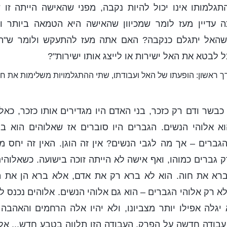
גלמותו אינו יכול להיות נקבה, מפני שהאישה הייתה זו 
 עדיין מעז לומר שמכיוון שהאישה היא הטמאה ביותר 
ן שהאל יתגלם כנקבה? האם אתה מעז להתעקש ולומר ש"ה
 לבטא את האל ישירות או לייצג אותו ישירות"?
ך ראשון: הופעתו של האל ועבודתו, שתי ההתגלמויות משלימות את 
בשר ודם רק כזכר, בני האדם היו מגדירים אותו כזכר, כאלו
א אלוהי הנשים. הגברים היו סוברים אז שאלוהים הוא בן
ברים – אך מה לגבי הנשים? אין זה הוגן. האין זה יחס מו
ק גברים כמוהו, ואף אישה לא הייתה זוכה בישועה. כשאלוהי
רא את חוה. הוא לא ברא רק את אדם, אלא ברא הן את ה
לא רק אלוהי הגברים – הוא גם אלוהי הנשים. אלוהים נכנס ל
יגלה אפילו יותר מצביונו, ולא יהיו אלה הרחמים והאהבה
 עבודה חדשה על הפרק, העבודה הזו תלווה בטבע חדש... א