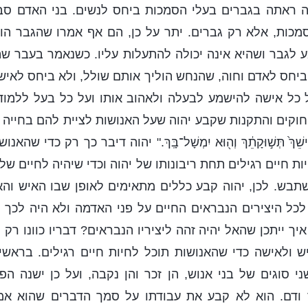
ה ראתה בגברים בעלי הסמכות ביחס לנשים. בני האדם סב
סמכות, אלא רק גברים. יתר על כן, הם אף אמרו שהגבר ה
 לגבר ושהיא אינה יכולה להתעלות עליו. כשנאמר בעבר ש
יחס לאדם וחוה, שהנחש הוליך אותם שולל, ולא ביחס לאיש
 כל אישה להישמע לבעלה ולאהוב אותו ועל כל בעל ללמוד
קים והתקנות שקבע יהוה שעל האנושות לציית להם בחייה ע
ֵךְ֙ תְּשׁ֣וּקָתֵ֔ךְ וְה֖וּא יִמְשָׁל־בָּֽךְ." יהוה דיבר כך רק כדי שה
ות חיים רגילים תחת ריבונותו של יהוה וכדי שיהיה לחיים של
בש. לכן, יהוה קבע כללים מתאימים לאופן שבו האיש והאי
לכל היצירים הנבראים החיים על פני האדמה ולא היה לכך 
ך ייתכן שהאל יהיה זהה ליציריו הנבראים? דבריו כוונו רק
ש ולאישה כדי שהאנושות תוכל לחיות חיים רגילים. בראשי
ני סוגים של בני אנוש, הן זכר והן נקבה, ועל כן ישנה הפ
 ודם. הוא לא קבע את עבודתו על סמך הדברים שהוא אמ