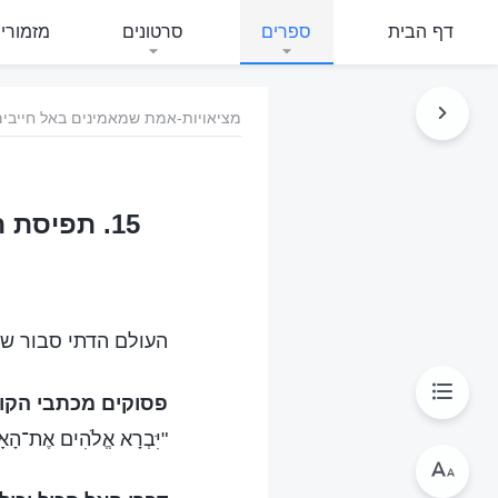
דף הבית
ספרים
סרטונים
מזמורי
מציאויות-אמת שמאמינים באל חייבים
15. תפיסת 
העולם הדתי סבור שמכ
פסוקים מכתבי הקו
"יִּבְרָא אֱלֹהִים אֶת־הָאָד