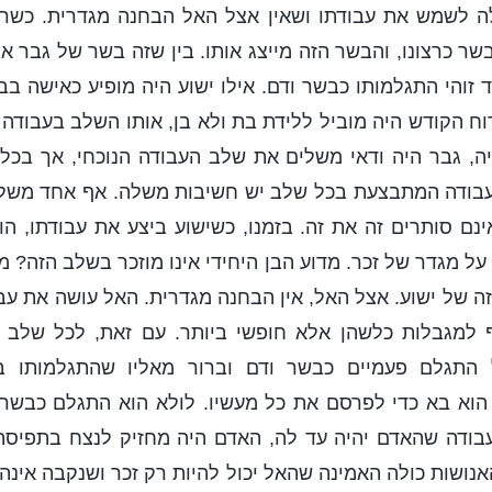
לה לשמש את עבודתו ושאין אצל האל הבחנה מגדרית. כשרוח
ר כרצונו, והבשר הזה מייצג אותו. בין שזה בשר של גבר או
 זוהי התגלמותו כבשר ודם. אילו ישוע היה מופיע כאישה בב
 רוח הקודש היה מוביל ללידת בת ולא בן, אותו השלב בעבודה
ה, גבר היה ודאי משלים את שלב העבודה הנוכחי, אך בכל
בודה המתבצעת בכל שלב יש חשיבות משלה. אף אחד משלב
ינם סותרים זה את זה. בזמנו, כשישוע ביצע את עבודתו, הוא
על מגדר של זכר. מדוע הבן היחידי אינו מוזכר בשלב הזה? 
ה של ישוע. אצל האל, אין הבחנה מגדרית. האל עושה את עבו
וף למגבלות כלשהן אלא חופשי ביותר. עם זאת, לכל שלב 
התגלם פעמיים כבשר ודם וברור מאליו שהתגלמותו ב
הוא בא כדי לפרסם את כל מעשיו. לולא הוא התגלם כבשר 
עבודה שהאדם יהיה עד לה, האדם היה מחזיק לנצח בתפיסה
האנושות כולה האמינה שהאל יכול להיות רק זכר ושנקבה אינה