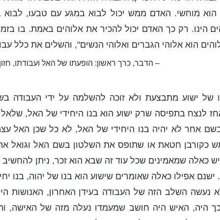
 הוא מוחשי. האדם ממש יכול לבוא במגע עם טבעו, לבוא 
ם הינו. רק כך האדם יכול להכיר את אלוהים באמת. בו בזמן
הים הוא אלוהי הגברים ואלוהי הנשים", והשלים את כלל עבו
– הדבר, כרך ראשון: הופעתו של האל ועבודתו, חזון ע
ו של ישוע מתבצעת ולא זוכה להשלמה על ידי העבודה ב
חז לנצח בתפיסה שרק ישוע הוא בנו היחידי של האל, שלאל 
שם אחר לא יהיה בנו היחידי של האל, לא כל שכן האל עצמ
 כקורבן חטאת או שתופס את השלטון בשם האל וגואל את 
יש כאלה שמאמינים שכל עוד זה שבא הוא זכר, ניתן להחשיב א
 ישנם אפילו כאלה שאומרים שישוע הוא בנו של יהוה, בנו יחיד
א נעשה השלב הזה של העבודה בעידן האחרון, האנושות הי
כך היה, האיש היה חושב שמעמדו נעלה מזה של האישה, והנ