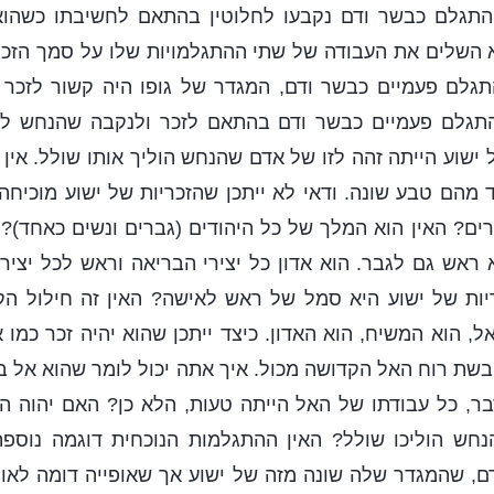
התגלם כבשר ודם נקבעו לחלוטין בהתאם לחשיבתו כשהוא
א השלים את העבודה של שתי ההתגלמויות שלו על סמך הזכר
התגלם פעמיים כבשר ודם, המגדר של גופו היה קשור לזכר
התגלם פעמיים כבשר ודם בהתאם לזכר ולנקבה שהנחש לא
ישוע הייתה זהה לזו של אדם שהנחש הוליך אותו שולל. אין כ
מהם טבע שונה. ודאי לא ייתכן שהזכריות של ישוע מוכיח
ים? האין הוא המלך של כל היהודים (גברים ונשים כאחד)? 
אש גם לגבר. הוא אדון כל יצירי הבריאה וראש לכל יצירי 
ת של ישוע היא סמל של ראש לאישה? האין זה חילול הקו
, הוא המשיח, הוא האדון. כיצד ייתכן שהוא יהיה זכר כמו
שת רוח האל הקדושה מכול. איך אתה יכול לומר שהוא אל בעל
בר, כל עבודתו של האל הייתה טעות, הלא כן? האם יהוה ה
נחש הוליכו שולל? האין ההתגלמות הנוכחית דוגמה נוספ
, שהמגדר שלה שונה מזה של ישוע אך שאופייה דומה לאופ