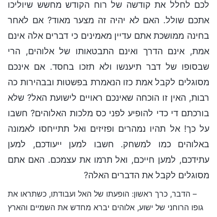
לכם לחלל את קודשה של רוח הקודש מחשש שיוליכו
אתכם שולל. האם לא יהיה זה מצער מאוד? אם לאחר
בחינה ממושכת אתם עדיין מאמינים כי דברים אלה אינם
אמת, אינם הדרך ואינם התבטאותו של אלוהים, הרי
שבסופו של דבר תיענשו ולא תזכו בחסד. אם אינכם
מסוגלים לקבל אמת כזו הנאמרת בפשטות ובבהירות כה
רבות, האין זו הוכחה שאינכם ראויים לישועת האל? שלא
בורכתם די כדי להופיע לפני כס מלכות האלוהים? חשבו
על כך! אל תהיו נמהרים ופזיזים ואל תתייחסו לאמונה
באלוהים כמו למשחק. חשבו למען ייעודכם, למען
עתידכם, למען חייכם, ואל תרמו את עצמכם. האם אתם
מסוגלים לקבל את הדברים האלה?
– הדבר, כרך ראשון: הופעתו של האל ועבודתו, כשתראו את
גופו הרוחני של ישוע, אלוהים יברא מחדש את השמיים והארץ