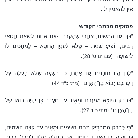
אין להאמין לו.
פסוקים מכתבי הקודש
"כָּךְ גַּם הַמָּשִׁיחַ, אַחֲרֵי שֶׁהֻקְרַב פַּעַם אַחַת לָשֵׂאת חֲטָאֵי
רַבִּים, יוֹפִיעַ שֵׁנִית – שֶׁלֹּא לְעִנְיַן הַחֵטְא – לַמְחַכִּים לוֹ
לִישׁוּעָה"
.
(עברים ט' 28)
"לָכֵן הֱיוּ מוּכָנִים גַּם אַתֶּם, כִּי בְּשָׁעָה שֶׁלֹּא תַּעֲלֶה עַל
דַּעְתְּכֶם יָבוֹא בֶּן־הָאָדָם"
.
(מתי כ"ד 44)
"כַּבָּרָק הַיּוֹצֵא מִמִּזְרָח וּמֵאִיר עַד מַעֲרָב כֵּן יִהְיֶה בּוֹאוֹ שֶׁל
בֶּן־הָאָדָם"
.
(מתי כ"ד 27)
"כִּי כְּבָרָק הַמַּבְרִיק תַּחַת הַשָּׁמַיִם וּמֵאִיר עַד קְצֵה הַשָּׁמַיִם,
כֵּן יִהְיֶה בֶּן־הָאָדָם בְּיוֹמוֹ. אַךְ תְּחִלָּה עָלָיו לִסְבֺּל רַבּוֹת