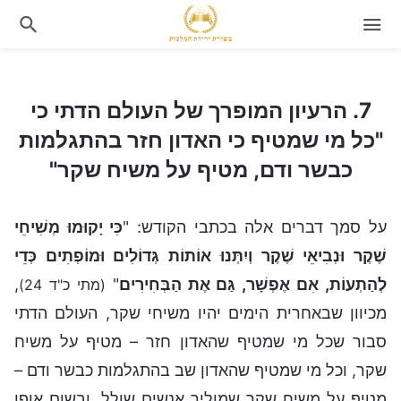
7. הרעיון המופרך של העולם הדתי כי "כל מי שמטיף כי האדון חזר בהתגלמות כבשר ודם, מטיף על משיח שקר"
7. הרעיון המופרך של העולם הדתי כי
"כל מי שמטיף כי האדון חזר בהתגלמות
כבשר ודם, מטיף על משיח שקר"
על סמך דברים אלה בכתבי הקודש: "
כִּי יָקוּמוּ מְשִׁיחֵי
שֶׁקֶר וּנְבִיאֵי שֶׁקֶר וְיִתְּנוּ אוֹתוֹת גְּדוֹלִים וּמוֹפְתִים כְּדֵי
לְהַתְעוֹת, אִם אֶפְשָׁר, גַּם אֶת הַבְּחִירִים
"
,
(מתי כ"ד 24)
מכיוון שבאחרית הימים יהיו משיחי שקר, העולם הדתי
סבור שכל מי שמטיף שהאדון חזר – מטיף על משיח
שקר, וכל מי שמטיף שהאדון שב בהתגלמות כבשר ודם –
מטיף על משיח שקר שמוליך אנשים שולל, ובשום אופן