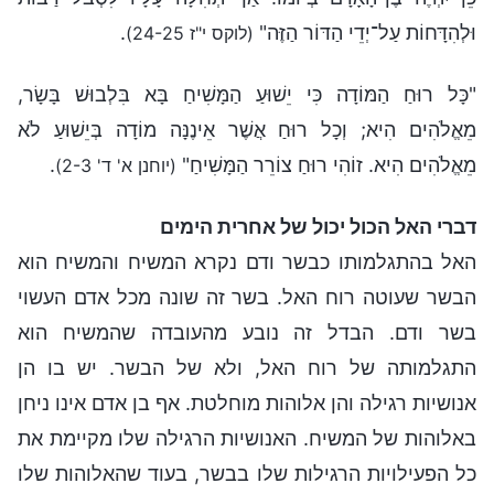
וּלְהִדָּחוֹת עַל־יְדֵי הַדּוֹר הַזֶּה"
.
(לוקס י"ז 24-25)
"כָּל רוּחַ הַמּוֹדָה כִּי יֵשׁוּעַ הַמָּשִׁיחַ בָּא בִּלְבוּשׁ בָּשָׂר,
מֵאֱלֹהִים הִיא; וְכָל רוּחַ אֲשֶׁר אֵינֶנָּה מוֹדָה בְּיֵשׁוּעַ לֹא
מֵאֱלֹהִים הִיא. זוֹהִי רוּחַ צוֹרֵר הַמָּשִׁיחַ"
.
(יוחנן א' ד' 2-3)
דברי האל הכול יכול של אחרית הימים
האל בהתגלמותו כבשר ודם נקרא המשיח והמשיח הוא
הבשר שעוטה רוח האל. בשר זה שונה מכל אדם העשוי
בשר ודם. הבדל זה נובע מהעובדה שהמשיח הוא
התגלמותה של רוח האל, ולא של הבשר. יש בו הן
אנושיות רגילה והן אלוהות מוחלטת. אף בן אדם אינו ניחן
באלוהות של המשיח. האנושיות הרגילה שלו מקיימת את
כל הפעילויות הרגילות שלו בבשר, בעוד שהאלוהות שלו