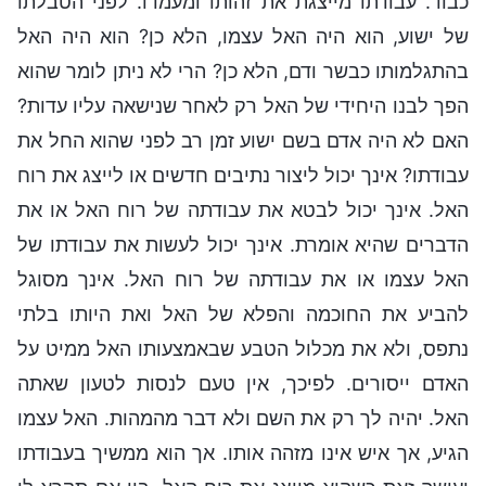
כבוד. עבודתו מייצגת את זהותו ומעמדו. לפני הטבלתו
של ישוע, הוא היה האל עצמו, הלא כן? הוא היה האל
בהתגלמותו כבשר ודם, הלא כן? הרי לא ניתן לומר שהוא
הפך לבנו היחידי של האל רק לאחר שנישאה עליו עדות?
האם לא היה אדם בשם ישוע זמן רב לפני שהוא החל את
עבודתו? אינך יכול ליצור נתיבים חדשים או לייצג את רוח
האל. אינך יכול לבטא את עבודתה של רוח האל או את
הדברים שהיא אומרת. אינך יכול לעשות את עבודתו של
האל עצמו או את עבודתה של רוח האל. אינך מסוגל
להביע את החוכמה והפלא של האל ואת היותו בלתי
נתפס, ולא את מכלול הטבע שבאמצעותו האל ממיט על
האדם ייסורים. לפיכך, אין טעם לנסות לטעון שאתה
האל. יהיה לך רק את השם ולא דבר מהמהות. האל עצמו
הגיע, אך איש אינו מזהה אותו. אך הוא ממשיך בעבודתו