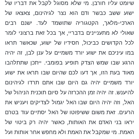
שיומט עליו חורבן. מי שלא מסוגל לקבל את דבריו של
ישוע ששב כבשר ודם הוא נצר לגיהינום, צאצאו של
הארכי-מלאך, הקטגוריה שתושמד לעד. ישנם רבים
שאולי לא מתעניינים בדבריי, אך בכל זאת ברצוני לומר
לכל הקדושים כביכול, חסידיו של ישוע, שכאשר תראו
במו עיניכם את ישוע יורד משמיים על ענן לבן, זה יהיה
הרגע שבו שמש הצדק תופיע בפומבי. ייתכן שתתלהבו
מאוד בעת הזו, אך דעו לכם שהיום שבו תראו את ישוע
יורד משמיים יהיה גם היום שבו אתם תרדו לגיהינום
להיענש. זה יהיה זמן ההכרזה על סיום תוכנית הניהול של
האל, וזה יהיה היום שבו האל יגמול לצדיקים ויעניש את
הרעים. זאת משום ששיפוטו של האל יסתיים עוד בטרם
יראו בני האדם את האותות, כאשר יהיה רק ביטוי של
האמת. מי שמקבל את האמת ולא מחפש אחר אותות ועל