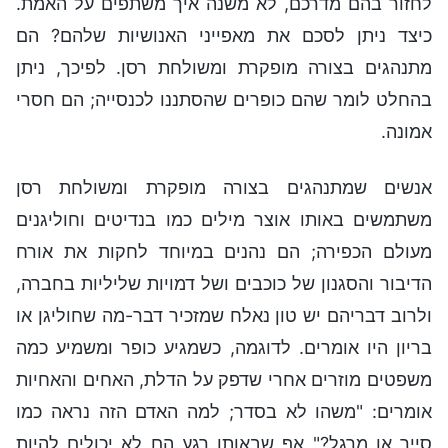
לחזור בהם מדרכם, לא משנה איך משתפים על האמת.
כיצד ניתן לסכם את מאפייני האנושיות שלהם? הם
מתנהגים בצורה מופקרת ומשולחת רסן. לפיכך, ניתן
בהחלט לומר שהם כופרים שהסתננו לכנסייה; הם חסרי
אמונה.
אנשים שמתנהגים בצורה מופקרת ומשולחת רסן
משתמשים באותו אוצר מילים כמו בנדיטים וחוליגנים
מעולם הכפירה; הם נהנים במיוחד לחקות את אורח
הדיבור והסגנון של כוכבים ושל דמויות שליליות בחברה,
ולרוב דבריהם יש טון נאלח שמזכיר דבר-מה שחוליגן או
בריון היו אומרים. לדוגמה, כשמגיע כופר ומשמיע כמה
משפטים מוזרים אחרי שדפק על הדלת, האחים והאחיות
אומרים: "משהו לא בסדר; למה האדם הזה נראה כמו
סייר או מרגל?" אף שבאותו רגע הם לא יכולים להיות