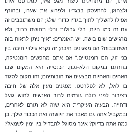
איתו, הם מתחילים ליצור מגע פיזי, לפלרטט איתו
ולצחוק, להתעסק בבגדיו ולפרוע את שערו, ובחורף
אפילו להשליך לתוך בגדיו כדורי שלג; הם משתובבים זה
עם זה כמו חיות, בלי גבולות ובלי תחושת כבוד, ולא
מרגישים שום בושה. יש האומרים: "איך ניתן לראות בזה
השתובבות? הם מפגינים חיבה; זה נקרא גילויי חיבה בין
בני זוג, הם רומנטיים." אם אתם מחפשים רומנטיקה,
בחרתם במקום הלא-נכון. הכנסייה היא המקום שבו
האחים והאחיות מבצעים את חובותיהם; זהו מקום לסגוד
בו לאל, לא לפלרטט. מפגנים מעין אלה של חיבה
בציבור לפני כולם גורמים לרוב האנשים לחוש גועל
ודחייה. הבעיה העיקרית היא שזה לא תורם לאחרים,
ובמקביל אתה גם מאבד את היושרה ואת הכבוד שלך. בן
כמה אתה בדיוק? אינך מסוגל להבדיל בין ימין לשמאל?