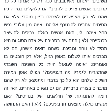
משיבים: "אנחנו משתובבים ככה רק כי אנחנו כל כך
קרובים; אנשים צריכים להבין." הם קלוקלים במידה כזו
שהם לא רק מאפשרים לעצמם רפיון מוסרי אלא גם
מסיתים אחרים להצטרף אליהם. איזה מין עלובי נפש
הם? אימרו לי, האם אנשים כאלה צריכים להישאר
בכנסייה? (לא.) התחושה בסביבה של אדם מסוג זה היא
תמיד לא נוחה ומביכה. כשהם רואים מישהו, הם לא
מברכים אותו לשלום באופן רגיל, אלא רק חובטים בו
ואומרים: "איפה לעזאזל היית כל השנים? חשבתי
שהתאדית לגמרי! מה העניינים?" אפילו אופן אמירת
השלום שלהם הוא כל כך ברברי ומתנשא; לא רק שהם
מדברים בצורה ברברית, הם גם נוגעים באחרים. האין זה
דומה להתנהגות של חוליגנים ושל בנדיטים? האם
אנשים כאלה מוצאים חן בעיניכם? (לא.) האם התחושה