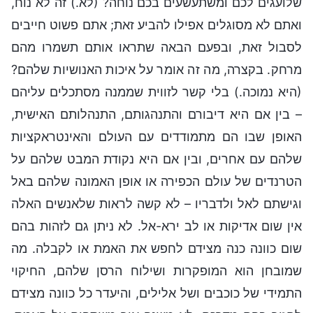
שלועגים לכם ומשתעשעים בכם נוחה? (לא.) זה לא נוח,
ואתם לא מסוגלים אפילו להביע זאת; אתם פשוט חייבים
לסבול זאת, ובפעם הבאה שתראו אותם תשמרו מהם
מרחק. בקצרה, מה זה אומר על איכות האנושיות שלהם?
(היא נמוכה.) בלי קשר לזווית שממנה מסתכלים עליהם
– בין אם היא דיבורם והתנהגותם, התנהלותם האישית,
האופן שבו הם מתמודדים עם העולם והאינטראקציות
שלהם עם אחרים, ובין אם היא נקודת המבט שלהם על
הטרנדים של עולם הכפירה או אופן האמונה שלהם באל
וגישתם לאל ולדבריו – לא קשה לראות שלאנשים האלה
אין שום אדיקות או לב ירא-אל. לא ניתן גם לזהות בהם
שום כוונה כנה מצידם לחפש את האמת או לקבלה. מה
שמובחן הוא המופקרות ושילוח הרסן שלהם, החיקוי
התמידי של כוכבים ושל אלילים, והיעדר כל כוונה מצידם