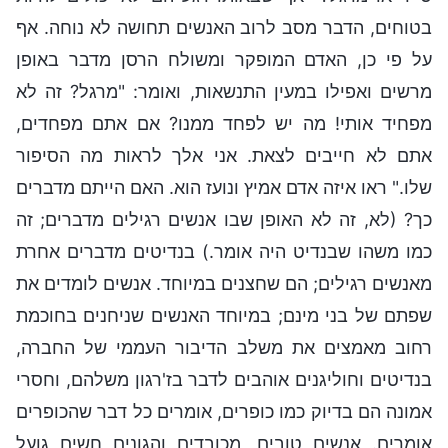
בטוחים, הדבר מסב לרוב האנשים תחושה לא נוחה. אף
על פי כן, האדם המופקר ומשולח הרסן מדבר באופן
מרשים ואפילו במעין התנשאות, ואומר: "מרגל? זה לא
מפחיד אותי! מה יש לפחד ממנו? אם אתם מפחדים,
אתם לא חייבים לצאת. אני אלך לראות מה הסיפור
שלו." ראו איזה אדם אמיץ ונועז הוא. האם הייתם מדברים
כך? (לא, זה לא האופן שבו אנשים רגילים מדברים; זה
כמו משהו שבנדיט היה אומר.) בנדיטים מדברים אחרת
מאנשים רגילים; הם שחצנים במיוחד. אנשים לומדים את
שפתם של בני מינם; במיוחד האנשים שניחנים בחוכמת
רחוב מאמצים את משלב הדיבור העממי של החברה,
בנדיטים וחוליגנים אוהבים לדבר בז'רגון משלהם, וחסרי
אמונה הם בדיוק כמו כופרים, אומרים כל דבר שהכופרים
אומרים. אנשים טובים, מכובדים והגונים חשים גועל