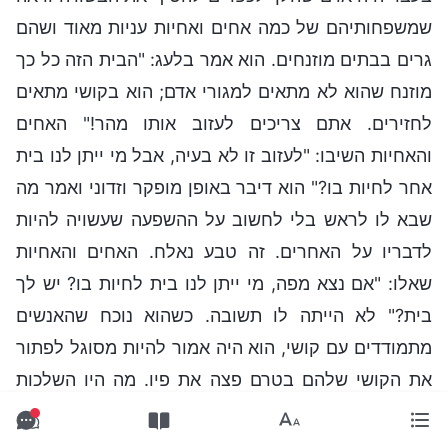
שמשפחותיהם של כמה אחים ואחיות עניות מאוד ושהם
גרים בבתים מוזנחים. הוא אמר בלעג: "הבית הזה כל כך
מוזנח שהוא לא מתאים למגורי אדם; הוא בקושי מתאים
לחזירים. אתם צריכים לעזוב אותו מהר!" האחים
והאחיות השיבו: "לעזוב זו לא בעיה, אבל מי ייתן לנו בית
אחר לחיות בו?" הוא דיבר באופן מופקר וזדוני ואמר מה
שבא לו לראש בלי לחשוב על ההשפעה שעשויה להיות
לדבריו על האחרים. זה טבע נאלח. האחים והאחיות
שאלו: "אם נצא מפה, מי ייתן לנו בית לחיות בו? יש לך
בית?" לא הייתה לו תשובה. כשהוא נוכח שהאנשים
מתמודדים עם קושי, הוא היה אמור להיות מסוגל לפתור
את הקושי שלהם בטרם פצה את פיו. מה היו השלכות
הדיבור המופקר שלו, כשלא היה בידו לפתור את הקושי
שלהם? האם הבעיה הייתה שהוא כן וגלוי מדי? בשום