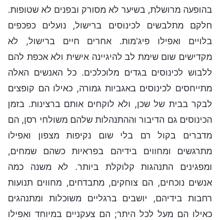
בהופעה מרושלת, בשיער לא מסורק ובפנים לא שטופות.
חלקם מתלבשים לכינוסים ברישול, נועלים כפכפים
בלויים ואפילו פיג'מות. אחרים חיים ברישול, לא
מקדישים שום שימת לב להיגיינה אישית ולא אכפת להם
ללבוש לכינוסים בגדים מלוכלכים. כל האנשים האלה
מתייחסים לכינוסים באגביות גמורה, כאילו הם קופצים
לבקר בבית של שכן, ולא לוקחים אותם ברצינות. בזמן
הכינוסים גם הדיבור וההתנהלות שלהם משולחי רסן, הם
מדברים בקול רם בלי שום נקיפות מצפון ואפילו
מתרגשים ומחווים בידיהם בפראיות כשהם שמחים,
ומפגינים התנהגות קלוקלת ביותר. לא משנה כמה
אנשים נוכחים, הם צוחקים, מתבדחים, מחווים תנועות
רחבות בידיהם, יושבים ברגליים משוכלות ומתנהגים
כאילו הם מעל לכל היתר; הם צעקניים במיוחד ואפילו