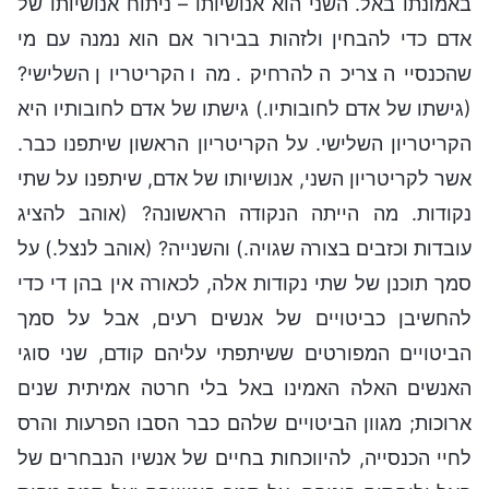
באמונתו באל. השני הוא אנושיותו – ניתוח אנושיותו של
אדם כדי להבחין ולזהות בבירור אם הוא נמנה עם מי
שהכנסייה צריכה להרחיק. מהו הקריטריון השלישי?
(גישתו של אדם לחובותיו.) גישתו של אדם לחובותיו היא
הקריטריון השלישי. על הקריטריון הראשון שיתפנו כבר.
אשר לקריטריון השני, אנושיותו של אדם, שיתפנו על שתי
נקודות. מה הייתה הנקודה הראשונה? (אוהב להציג
עובדות וכזבים בצורה שגויה.) והשנייה? (אוהב לנצל.) על
סמך תוכנן של שתי נקודות אלה, לכאורה אין בהן די כדי
להחשיבן כביטויים של אנשים רעים, אבל על סמך
הביטויים המפורטים ששיתפתי עליהם קודם, שני סוגי
האנשים האלה האמינו באל בלי חרטה אמיתית שנים
ארוכות; מגוון הביטויים שלהם כבר הסבו הפרעות והרס
לחיי הכנסייה, להיווכחות בחיים של אנשיו הנבחרים של