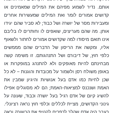
אותם. נדיר לשמוע מפיהם את המילים שמאמינים או
קדושים אמורים לומר ואת המילים שמעשירות אחרים
ומעבירות מסר של יושרה ושל כבוד; לא סביר שהם יגידו
אותן. מה שהם מעריצים, שואפים לו וחותרים לו בליבם
אינו תואם מיסודו למה שקדושים אמורים לחתור ולשאוף
אליו, ומקשה את הריסון של הדברים שהם מממשים
כלפי חוץ, של דיבורם ושל התנהגותם. זו משימה קשה
מבחינתם להיות מאופקים ולא להתנהג במופקרות או
באופן משולח רסן ולשמור על מכובדות והוגנות – לא כל
שכן לחיות כמו אדם בעל אנושיות והיגיון שמבין את
האמת ושנכנס למציאות-האמת; הם לא מסוגלים אפילו
להשיג קיום של אדם רגיל בעל יושרה וכבוד, שעונה על
גינוני הקדושים, מציית לכללים וכלפי חוץ נראה רציונלי.
בעבר היה אדם שהלך לכפרים להטיף את הבשורה וראה