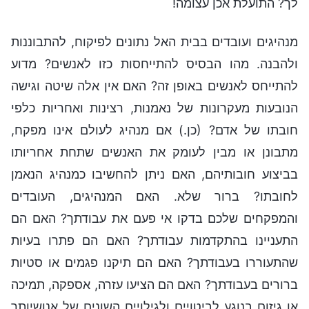
לך? התועלת אכן עצומה!
מנהיגים ועובדים בבית האל נתונים לפיקוח, להתבוננות
ולהבנה. מהו הבסיס להתייחסות כזו לאנשים? מדוע
להתייחס לאנשים באופן זה? האם אין אלה שיטה וגישה
הנובעות מעקרונות של נאמנות, רצינות ואחריות כלפי
חובתו של אדם? (כן.) אם מנהיג לעולם אינו מפקח,
מתבונן או מבין לעומק את האנשים שתחת אחריותו
בביצוע חובותיהם, האם ניתן להחשיבו כמנהיג הנאמן
לחובתו? ברור שלא. האם המנהיגים, העובדים
והמפקחים שלכם בדקו אי פעם את עבודתך? האם הם
התעניינו בהתקדמות עבודתך? האם הם פתרו בעיות
שהתעוררו בעבודתך? האם הם תיקנו פגמים או סטיות
ברורים בעבודתך? האם הם הציעו עזרה, אספקה, תמיכה
או גיזום בנוגע לביטויים ולגילויים השונים של אנושיותך