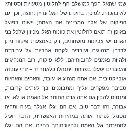
שמי שהאל הפך למושלם חף לחלוטין מטעויות וסטיות?
לא בהכרח. לפיכך, בחינתו של האל עדיין נחוצה, וכך גם
הפיקוח של אלה המבינים את האמת; יישום בפועל
באופן זה תואם לחלוטין את כוונות האל. מכיוון שלכל בני
האדם יש צביונות מושחתים, רק באמצעות פיקוח ניתן
לדרבן מנהיגים ועובדים לקחת אחריות על עבודתם
ולהיות נאמנים לחובותיהם. ללא פיקוח, רוב המנהיגים
והעובדים יפעלו בפזיזות ויתנהלו כלאחר יד – זוהי עובדה
אובייקטיבית. אם אתה מנהיג או עובד, והאחים והאחיות
סביבך מפקחים עליך ומתבוננים בך לעתים קרובות,
ומנסים להבין אם אתה אדם החותר אל האמת או לא, אז
עבורך, זהו דבר טוב. אם הם יגלו אצלך בעיה ותהיה
מסוגל לפתור אותה במהירות האפשרית, הדבר יועיל
לחתירתך אל האמת ולהיווכחותך בחיים. אם הם יגלו