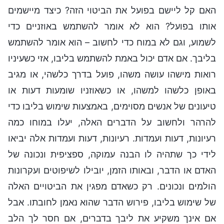
האם קל ליישם בפועל את הביטוי הזה? כיצד מיישמים
אותו בפועל? הוא לא אומר להשתמש באוזניים כדי
לשמוע, וגם לא במוח כדי לחשוב – הוא אומר להשתמש
בליבך. אם אדם יכול באמת להשתמש בליבו, אזי כשעיניו
רואות מישהו עושה משהו, פועל בדרך כלשהי, או מגיב
באופן כלשהו למשהו, או כשאוזניו שומעות דעות או
טיעונים של אנשים מסוימים, באמצעות שימוש בליבו כדי
להרהר ולחשוב על הדברים האלה, יעלו במוחו כמה
רעיונות, דעות ועמדות. רעיונות, דעות ועמדות אלה יביאו
לידי כך שתהיה לו הבנה עמוקה, ספציפית ונכונה של
האדם או הדבר, ובאותו הזמן, יובילו לשיפוטים ועקרונות
הולמים ונכונים. רק כשאדם מפגין את הביטויים האלה
של שימוש בליבו, פירוש הדבר שהוא נאמן לחובתו. אבל
אם אינך משקיע את ליבך בדברים, אם חסר לך הלב