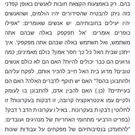
בהם. רק באמצעות הקצאת חובות לאנשים באופן קפדני
כזה ניתן להבטיח שהסידורים יהיו הולמים, ושהאנשים
יהיו יעילים בחובותיהם. יש אנשים שאומרים: "אפילו
כופרים אומרים: 'אל תפקפק באלה שבהם אתה
משתמש, ואל תשתמש באלה שבהם אתה מפקפק'. איך
ייתכן שבית האל כל כך חסר אמון? כולם מאמינים; כמה
גרועים הם כבר יכולים להיות? האם הם לא כולם אנשים
טובים? מדוע בית האל חייב להכיר אותם, לפקח עליהם
ולהתבונן בהם?" האם יש תוקף לדברים האלה? האם הם
בעייתיים? (כן.) האם להבין אדם, להתבונן בו לעומק
ולקיים עמו אינטראקציה קרובה, זו דבקות בעקרונות? זו
לחלוטין דבקות בעקרונות. באילו עקרונות הדבר דבק?
(בפריט הרביעי מתחומי האחריות של מנהיגים ועובדים:
"להתעדכן בנסיבותיהם של מפקחים על עבודות שונות