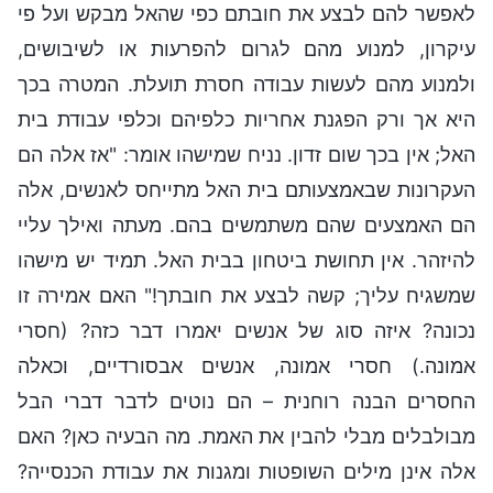
לאפשר להם לבצע את חובתם כפי שהאל מבקש ועל פי
עיקרון, למנוע מהם לגרום להפרעות או לשיבושים,
ולמנוע מהם לעשות עבודה חסרת תועלת. המטרה בכך
היא אך ורק הפגנת אחריות כלפיהם וכלפי עבודת בית
האל; אין בכך שום זדון. נניח שמישהו אומר: "אז אלה הם
העקרונות שבאמצעותם בית האל מתייחס לאנשים, אלה
הם האמצעים שהם משתמשים בהם. מעתה ואילך עליי
להיזהר. אין תחושת ביטחון בבית האל. תמיד יש מישהו
שמשגיח עליך; קשה לבצע את חובתך!" האם אמירה זו
נכונה? איזה סוג של אנשים יאמרו דבר כזה? (חסרי
אמונה.) חסרי אמונה, אנשים אבסורדיים, וכאלה
החסרים הבנה רוחנית – הם נוטים לדבר דברי הבל
מבולבלים מבלי להבין את האמת. מה הבעיה כאן? האם
אלה אינן מילים השופטות ומגנות את עבודת הכנסייה?