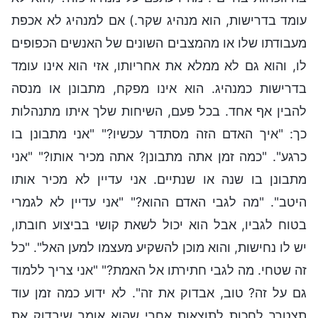
עומד בדרישות, הוא מנהיג שקר.) אם למנהיג לא אכפת
מעבודתו שלו או מהמצבים השונים של האנשים הכפופים
לו, והוא גם לא ממלא את אחריותו, אזי הוא אינו עומד
בדרישות כמנהיג. הוא אינו מפקח, מתבונן או מנסה
להבין אף אחד. בכל פעם, השיחות שלך איתו מתנהלות
כך: "איך האדם הזה מסתדר עכשיו?" "אני מתבונן בו
כרגע". "כמה זמן אתה מתבונן? אתה מכיר אותו?" "אני
מתבונן בו שנה או שנתיים. אני עדיין לא מכיר אותו
היטב". "מה לגבי האדם ההוא?" "אני עדיין לא לגמרי
בטוח לגביו, אבל הוא יכול לשאת קושי בביצוע חובתו,
יש לו נחישות, והוא מוכן להשקיע מעצמו למען האל". "כל
זה שטחי. מה לגבי חתירתו אל האמת?" "אני צריך ללמוד
גם על זה? טוב, אבדוק את זה". לא ידוע כמה זמן עוד
תצטרך לחכות לתוצאות אחרי שהוא אומר שיבדוק את