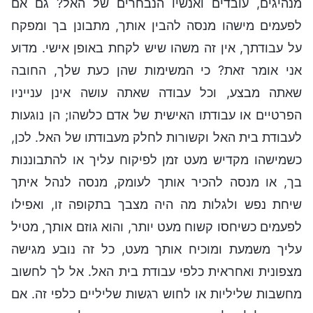
מנהיגים, עובדים ואנשיו הנבחרים של האל? גם אם
לפעמים מישהו מנסה להבין אותך, מתבונן בך ומפקח
על עבודתך, אין זה משהו שיש לקחת באופן אישי. מדוע
אני אומר זאת? כי המשימות שהן כעת שלך, החובה
שאתה מבצע, וכל עבודה שאתה עושה אינן ענייניו
הפרטיים או עבודתו האישית של אדם כלשהו; הן נוגעות
לעבודת בית האל וקשורות לחלק מעבודתו של האל. לכן,
כשמישהו מקדיש מעט זמן לפיקוח עליך או להתבוננות
בך, או מנסה להכיר אותך לעומק, מנסה לנהל איתך
שיחת נפש ולגלות מה היה מצבך בתקופה זו, ואפילו
לפעמים כשיחסו קשוח מעט יותר, והוא גוזם אותך, מטיל
עליך משמעת ומוכיח אותך מעט, כל זה נובע מגישה
מצפונית ואחראית כלפי עבודת בית האל. אל לך לחשוב
מחשבות שליליות או לחוש רגשות שליליים כלפי זה. אם