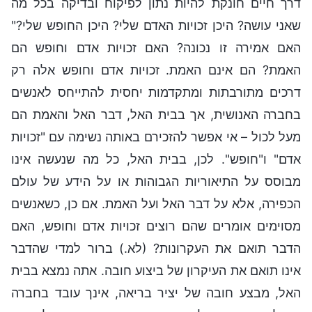
דרך חיים חונקת להיות נתון לפיקוח ובדיקה בכל מה
שאני עושה? היכן זכויות האדם שלי? היכן החופש שלי?"
האם אמירה זו נכונה? האם זכויות אדם וחופש הם
האמת? הם אינם האמת. זכויות אדם וחופש אלה רק
דרכים מתורבתות ומתקדמות יחסית להתייחס לאנשים
בחברה האנושית, אך בבית האל, דבר האל והאמת הם
מעל לכול – אי אפשר להזכירם באותה נשימה עם "זכויות
אדם" ו"חופש". לכן, בבית האל, כל מה שנעשה אינו
מבוסס על התיאוריות הגבוהות או על הידע של עולם
הכפירה, אלא על דבר האל ועל האמת. אם כן, כשאנשים
מסוימים אומרים שהם רוצים זכויות אדם וחופש, האם
הדבר תואם את העקרונות? (לא.) ברור למדי שהדבר
אינו תואם את העיקרון של ביצוע חובה. אתה נמצא בבית
האל, מבצע חובה של יציר בריאה, אינך עובד בחברה