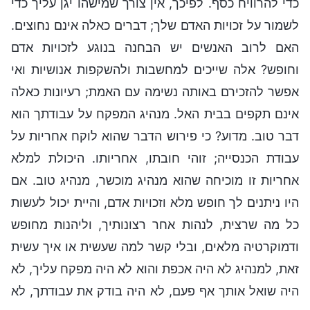
כדי להרוויח כסף. לפיכך, אין צורך שמישהו יגן עליך כדי
לשמור על זכויות האדם שלך; דברים כאלה אינם נחוצים.
האם לרוב האנשים יש הבחנה בנוגע לזכויות אדם
וחופש? אלה שייכים למחשבות ולהשקפות אנושיות ואי
אפשר להזכירם באותה נשימה עם האמת; רעיונות כאלה
אינם תקפים בבית האל. מנהיג המפקח על עבודתך הוא
דבר טוב. מדוע? כי פירוש הדבר שהוא לוקח אחריות על
עבודת הכנסייה; זוהי חובתו, אחריותו. היכולת למלא
אחריות זו מוכיחה שהוא מנהיג מוכשר, מנהיג טוב. אם
היו ניתנים לך חופש מלא וזכויות אדם, והיית יכול לעשות
כל מה שרצית, לנהות אחר רצונותיך, וליהנות מחופש
ודמוקרטיה מלאים, ובלי קשר למה שעשית או איך עשית
זאת, למנהיג לא היה אכפת והוא לא היה מפקח עליך, לא
היה שואל אותך אף פעם, לא היה בודק את עבודתך, לא