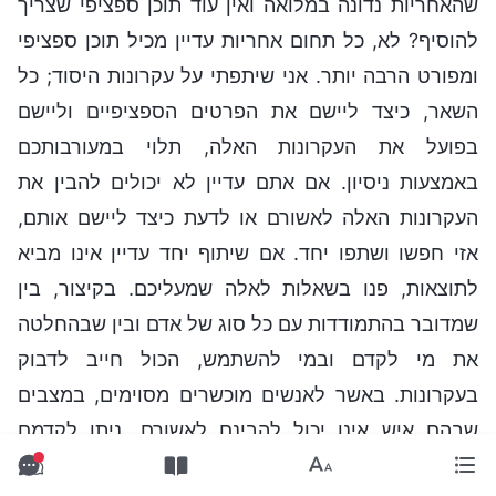
שהאחריות נדונה במלואה ואין עוד תוכן ספציפי שצריך
להוסיף? לא, כל תחום אחריות עדיין מכיל תוכן ספציפי
ומפורט הרבה יותר. אני שיתפתי על עקרונות היסוד; כל
השאר, כיצד ליישם את הפרטים הספציפיים וליישם
בפועל את העקרונות האלה, תלוי במעורבותכם
באמצעות ניסיון. אם אתם עדיין לא יכולים להבין את
העקרונות האלה לאשורם או לדעת כיצד ליישם אותם,
אזי חפשו ושתפו יחד. אם שיתוף יחד עדיין אינו מביא
לתוצאות, פנו בשאלות לאלה שמעליכם. בקיצור, בין
שמדובר בהתמודדות עם כל סוג של אדם ובין שבהחלטה
את מי לקדם ובמי להשתמש, הכול חייב לדבוק
בעקרונות. באשר לאנשים מוכשרים מסוימים, במצבים
שבהם איש אינו יכול להבינם לאשורם, ניתן לקדמם
ולהשתמש בהם באופן ראשוני בהתאם לצרכים של