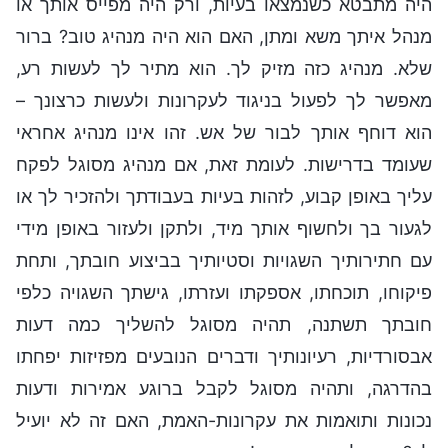
היה מתבטא כשנמצאו בעיות, ורק היה מפייס אותך או
מנהל איתך משא ומתן, האם הוא היה מנהיג טוב? ברור
שלא. מנהיג כזה מזיק לך. הוא מתיר לך לעשות רע,
מאפשר לך לפעול בניגוד לעקרונות ולעשות כרצונך –
הוא דוחף אותך לבור של אש. זהו אינו מנהיג אחראי
שעומד בדרישות. לעומת זאת, אם מנהיג מסוגל לפקח
עליך באופן קבוע, לזהות בעיות בעבודתך ולהזכיר לך או
לגעור בך ולחשוף אותך מיד, ולתקן ולעזור באופן מידי
עם חתירותיך השגויות וסטיותיך בביצוע חובתך, ותחת
פיקוחו, תוכחתו, אספקתו ועזרתו, גישתך השגויה כלפי
חובתך תשתנה, תהיה מסוגל להשליך כמה דעות
אבסורדיות, רעיונותיך ודברים הנובעים מפזיזות יפחתו
בהדרגה, ותהיה מסוגל לקבל ברוגע אמירות ודעות
נכונות ותואמות את עקרונות-האמת, האם זה לא יועיל