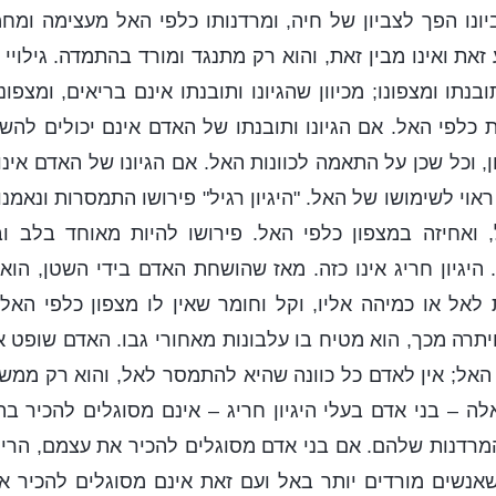
ונו הפך לצביון של חיה, ומרדנותו כלפי האל מעצימה ומחמי
ע זאת ואינו מבין זאת, והוא רק מתנגד ומורד בהתמדה. גילויי
ובנתו ומצפונו; מכיוון שהגיונו ותובנתו אינם בריאים, ומצפונ
ת כלפי האל. אם הגיונו ותובנתו של האדם אינם יכולים להשת
ן, וכל שכן על התאמה לכוונות האל. אם הגיונו של האדם אינו ב
אוי לשימושו של האל. "היגיון רגיל" פירושו התמסרות ונאמנ
 ואחיזה במצפון כלפי האל. פירושו להיות מאוחד בלב ו
 היגיון חריג אינו כזה. מאז שהושחת האדם בידי השטן, הוא
ת לאל או כמיהה אליו, וקל וחומר שאין לו מצפון כלפי הא
ויתרה מכך, הוא מטיח בו עלבונות מאחורי גבו. האדם שופט 
 האל; אין לאדם כל כוונה שהיא להתמסר לאל, והוא רק ממשי
לה – בני אדם בעלי היגיון חריג – אינם מסוגלים להכיר בה
רדנות שלהם. אם בני אדם מסוגלים להכיר את עצמם, הרי
אנשים מורדים יותר באל ועם זאת אינם מסוגלים להכיר א