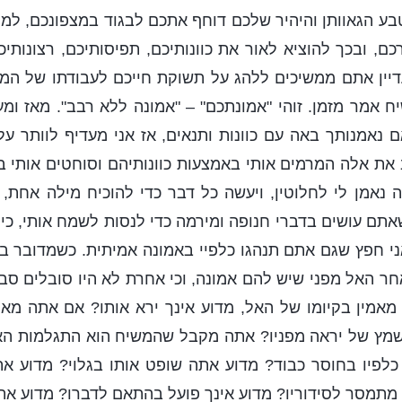
בע הגאוותן והיהיר שלכם דוחף אתכם לבגוד במצפונכם, למ
כם, ובכך להוציא לאור את כוונותיכם, תפיסותיכם, רצונותיכ
יין אתם ממשיכים ללהג על תשוקת חייכם לעבודתו של המשי
 אמר מזמן. זוהי "אמונתכם" – "אמונה ללא רבב". מאז ומ
 נאמנותך באה עם כוונות ותנאים, אז אני מעדיף לוותר ע
ב את אלה המרמים אותי באמצעות כוונותיהם וסוחטים אותי ב
נאמן לי לחלוטין, ויעשה כל דבר כדי להוכיח מילה אחת, ו
ם עושים בדברי חנופה ומירמה כדי לנסות לשמח אותי, כי 
אני חפץ שגם אתם תנהגו כלפיי באמונה אמיתית. כשמדובר בא
ר האל מפני שיש להם אמונה, וכי אחרת לא היו סובלים סבל 
אמין בקיומו של האל, מדוע אינך ירא אותו? אם אתה מאמ
 שמץ של יראה מפניו? אתה מקבל שהמשיח הוא התגלמות הא
 כלפיו בחוסר כבוד? מדוע אתה שופט אותו בגלוי? מדוע א
ך מתמסר לסידוריו? מדוע אינך פועל בהתאם לדברו? מדוע את