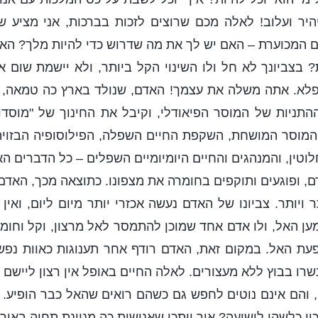
יהיר ועלוב! לאלה מכם שרוצים לזכות בברכות, אני מציע
המכוערת – האם יש לך את מה שדרוש כדי להיות מלך? האם
? בצביונך לא חל ולו השינוי הקל ביותר, ולא יישמת שום 
נפלא. אתה משלה את עצמך! האדם, שנולד בארץ כה טמאה, 
תניות של המוסר הפיאודלי, וקיבל את החינוך של "מוסדו
וסר המושחת, השקפת החיים השפלה, הפילוסופיה הבזויה
וטין, והמנהגים והחיים היומיומיים השפלים – כל הדברים ה
, ופוגעים ותוקפים בחומרה את מצפונו. כתוצאה מכך, האד
תר ויותר. צביונו של האדם נעשה אכזרי יותר מיום ליום, ואין
ען האל, ולו אדם אחד שמוכן להתמסר לאל מרצון, וקל וחומר
עת האל. במקום זאת, האדם רודף אחר תענוגות כאוות נפ
רו בבוץ ללא מעצורים. לאלה החיים באופל אין רצון ליישם
והם אינם נוטים לחפש גם כשהם רואים שהאל כבר הופיע. א
י כלשהו לישועה? איך ייתכן שאנושות כה מנוונת תחיה באור