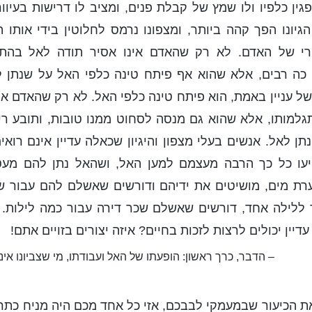
ין כלפיו ולו שמץ של קבלת פנים, ומציב לו דרישות בעיוורו
גיונו הפך קהה ביותר, ומצפונו נרמס לחלוטין בידי אותו 
ורי של האדם. לא רק שהאדם אינו אסיר תודה לאל בהתג
 כה רבים, אלא שהוא אף פיתח טינה כלפי האל על שנתן 
של עניין באמת, הוא פיתח טינה כלפי האל. לא רק שהאדם אי
גלמותו, אלא שהוא גם מנסה לסחוט ממנו טובות, ותובע רי
 לאל. אנשים בעלי מצפון והיגיון שכאלה עדיין אינם רואים
עו כל כך הרבה מעצמם למען האל, ושהאל נתן להם מעט 
רת מים, מושיטים את ידיהם ודורשים שאשלם להם עבור שת
ללילה אחד, דורשים שאשלם שכר דירה עבור כמה לילות. ע
דיין יכולים לרצות לזכות בחיים? איזה יצורים בזויים אתם!
– הדבר, כרך ראשון: הופעתו של האל ועבודתו, מי שצביונו אי
 את הכיעור שבמעמקי לבבכם, אזי כל אחד מכם היה מניח כתר