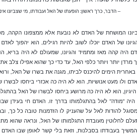
– הדבר, כרך ראשון: הופעתו של האל ועבודתו, מי שצביונו אי
ביונו המושחת של האדם לא נובעת אלא ממצפונו הקהה, מטבע
גיונו של האדם יוכלו לשוב להיות רגילים, הוא יהפוך לאדם
ם היה קהה מאז ומתמיד והגיונו, שמעולם לא היה בריא, הול
 מרדן יותר ויותר כלפי האל, עד כדי כך שהוא אפילו צלב את
אחרית הימים להיכנס לביתו, מגנה את בשרו של האל, ורו
אדם ולו מעט אנושיות, הוא לא היה כה אכזרי ביחסו לבשרו 
 היגיון, הוא לא היה כה מרושע ביחסו לבשרו של האל בהתגלמות
 היה "מודה" לאל בהתגלמותו בדרך זו. האדם חי בעידן שב
 מסוגל להודות לאל על שהעניק לו הזדמנות טובה כל כך, ו
עלם לחלוטין מעובדת התגלמותו של האל, ונראה שהוא מתנ
משיך בעבודתו בסבלנות, וזאת בלי קשר לאופן שבו האדם 