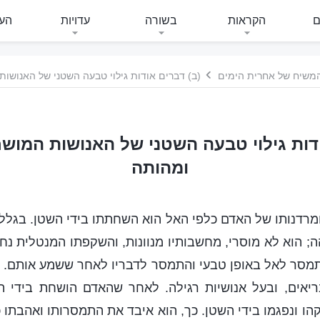
ם
הקראות
בשורה
עדויות
העי
 המשיח של אחרית הימים
(ב) דברים אודות גילוי טבעה השטני של האנושו
ודות גילוי טבעה השטני של האנושות המושח
ומהותה
ו ומרדנותו של האדם כלפי האל הוא השחתתו בידי השטן. בגל
; הוא לא מוסרי, מחשבותיו מנוונות, והשקפתו המנטלית נ
מסר לאל באופן טבעי והתמסר לדבריו לאחר ששמע אותם. ה
בריאים, ובעל אנושיות רגילה. לאחר שהאדם הושחת בידי השט
קהו ונפגמו בידי השטן. כך, הוא איבד את התמסרותו ואהבתו כ