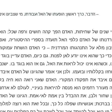
– הדבר, כרך ראשון: הופעתו של האל ועבודתו, מי שצביונו אי
פי שנים של שחיתות, האדם הפך קהה חושים ורפה שכל; הו
דנותו של האדם כלפי האל תועדה בספרי ההיסטוריה, ואפי
בון מלא על התנהגותו המרדנית – כי האדם הושחת עמוקות 
כדי כך שהוא אינו יודע לאן לפנות. גם כיום, האדם עדיין בוג
, וכשהוא אינו יכול לראות את האל, גם אז הוא בוגד בו. ישנם
ו בקללותיו ובזעמו. ולכן אני אומר שהגיונו של האדם איבד
ם איבד את תפקודו המקורי. האדם שאני רואה הוא חיה בל
 מעורר רחמים הוא מנסה להיראות בעיניי, לעולם לא ארחם ע
שחור ולבן, את ההבדל בין אמת לאי-אמת. הגיונו של האד
בברכות; אנושיותו שפלה כל כך, ובכל זאת הוא רוצה למלוך 
 מי הוא יוכל להיות? איך יוכל לשבת על כס המלכות עם אנו