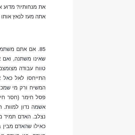
את מנחותיו? מדוע א
אתה מעז לנאץ אותו 
85. אם אתם משתמ
שאינו משתנה, ואם 
טווח עבודה מצומצם
התייחסו לאל כאל א
המשיח ורק מי שמכו
פסל חימר (חסר חיי
אשמה נדון למוות. ה
נצלב. האדם תמיד מ
כאילו שהאדם מבין ב