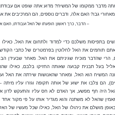
תה מדבר ממקומו של המשיח? מדוע אתה שופט אם עבודתו ו
מאחורי גבו? האם אלה, ודברים נוספים, הם המרכיבים את א
– הדבר, כרך ראשון: הופעתו של האל ועבודתו, האם 
שים בתפיסות משלכם כדי למדוד ולתחום את האל, כאילו 
אתם תוחמים את האל לחלוטין בפרמטרים של כתבי הקודש ו
, הרי שהדבר מוכיח שגיניתם את האל. מאחר שבעידן הברי
ליל בעל תבנית קבועה שאותה החזיקו בלבם, כאילו שהא
נה המשיח הוא האל, ומאחר שהאנושות שירתה את האל ועבד
ם), הם צלבו את ישוע של אותה תקופה וגזרו עליו מיתה –
אל היה חף מפשע, אך האדם לא חס עליו והתעקש לדון אות
אמין שהאל לא משתנה והוא מגדיר אותו על פי מקור אחד ב
אופן מושלם את ניהולו של האל, כאילו שכל מעשיו של האל 