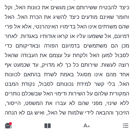
כיצד להבטיח ששירותם אכן מגשים את כוונות האל, וקל
וחומר שאינם מודעים כיצד להשיג את הכרת האל. האל
שהם משרתים אינו האל בדימויו האינהרנטי, אלא אל פרי
דמיונם, אל ששמעו עליו או קראו אודותיו באגדות. לאחר
מכן הם משתמשים בדמיונם הפורה ובאדיקותם כדי
לסבול למען האל ולקחת על עצמם את העבודה שהאל
רוצה לעשות. שירותם כל כך לא מדויק, עד שכמעט אף
אחד מהם אינו מסוגל באמת לשרת בהתאם לכוונות
האל. בלי קשר למידת נכונותם לסבול, נקודת המבט
המקורית שלהם על השירות ודימוי האל שבשכלם נותרים
ללא שינוי, מפני שהם לא עברו את המשפט, הייסור,
הזיכוך וההבאה לידי שלמות של האל, ואיש גם לא הנחה
אותם באמצעות האמת. גם אם הם מאמינים בישוע
המושיע, איש מהם מעולם לא ראה את המושיע. הם