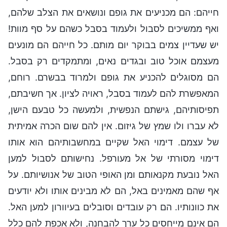
חייהם: הם מכניעים את גופם ונושאים את הצלב שלהם,
ואף ממשיכים לסבול ולעמוד בסבל כשהם על סף מוות!
יש שעדיין צמים בבוקר יום מותם. כל חייהם הם מונעים
מעצמם אוכל טוב ובגדים נאים, ומתמקדים רק בסבל.
הם מסוגלים להכניע את גופם ולמרוד בבשרם. רוחם,
המאפשרת להם לעמוד בסבל, ראויה לציון. אך חשיבתם,
תפיסותיהם, גישתם הנפשית, ולמעשה כל טבעם הישן,
לא עברו ולו שמץ של גיזום. אין להם שום הכרה אמיתית
של עצמם. דימוי האל שקיים במחשבותיהם הוא אותו
דימוי מסורתי של אל מעורפל. נחישותם לסבול למען
האל נובעת מקנאותם ומן האופי הטוב של אנושיותם. על
אף שהם מאמינים באל, הם לא מבינים אותו ולא יודעים
את כוונותיו. הם רק עובדים וסובלים בעיוורון למען האל.
הם אינם מייחסים כל ערך להבחנה, ולא אכפת להם כלל