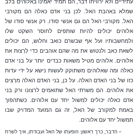
עתידיים ולא ירוויחו דבר, הם תמיד יאמינו באלוהים בלב
שמלא באהבת האל. לכן בני אדם כאלה הם מקורבי
האל. מקורבי האל הם גם אנשי סודו. רק אנשי סודו של
אלוהים יכולים להיות שותפים לחוסר השקט שלו
ולמחשבותיו ועל אף שבשרם כואב וחלוש, הם יכולים
לשאת כאב ולנטוש את מה שהם אוהבים כדי לְרַצות את
אלוהים. אלוהים מטיל משאות כבדים יותר על בני אדם
כאלה ומה שאלוהים משתוקק לעשות נישא על ידי עדות
כזו של בני האדם האלה. על כן, בני האדם האלה מרַצים
את אלוהים. הם משרתי האל שתואמים לרצונו ורק בני
אדם כאלה יכולים למשול יחד עם אלוהים. כשתהפוך
באמת למקורב של האל, זה גם המועד המדויק שבו
תמשול יחד עם אלוהים.
– הדבר, כרך ראשון: הופעתו של האל ועבודתו, איך לשרת