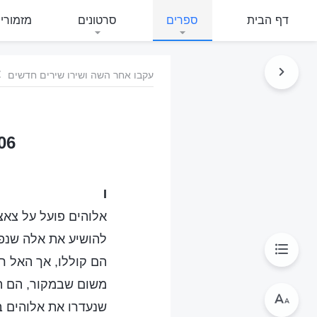
דף הבית
ספרים
סרטונים
מזמורי
עקבו אחר השה ושירו שירים חדשים
306 חשיבותה של עבודת ה
I
אלוהים פועל על צאצ
להושיע את אלה שנפ
הם קוללו, אך האל ר
משום שבמקור, הם הי
שנעדרו את אלוהים ב