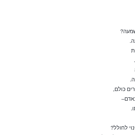
שמעה?
ה.
ת
ה.
ים כולם,
באדם–
.
נוי לחולל?