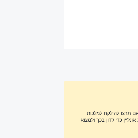
אם תרצו להילקח למלכות
נליין כדי לדון בכך ולמצוא