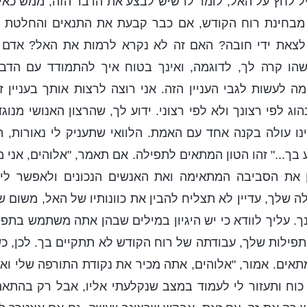
יל לחץ על האל, לומר לו שיש לבצע את הדבר הזה, ממש כאי
. מבחינת רוח הקודש, אם כבר קבעת את התנאים והחלטת מ
 לצאת ידי חובה? האם זה לא נקרא לרמות את האל? אדם
הו קרה לך, לדוגמה, ואינך בטוח איך להתמודד עם הדבר
ע מה לעשות לגבי העניין הזה. אני רוצה לרצות אותך בעניין
נהוג לפי רצונך ולא לפי רצוני. ידוע לך, שהרצון האנושי מנוגד
נו עולה בקנה אחד עם האמת. הלוואי שתעניק לי נאורות, תנ
בך..." זהו הטון המתאים לתפילה. אם תאמר, "אלוהים, אני 
ן את הסביבה המתאימה ואת האנשים הנכונים ולאפשר לי
 שלך, עדיין לא תצליח להבין את כוונותיו של האל, משום
. עליך לוודא כי יש היגיון במילים שבהן אתה משתמש בתפילה
 בתפילות שלך, עבודתה של רוח הקודש לא תתקיים בך. לכן, 
מתאים. אמור, "אלוהים, אתה מכיר את נקודת התורפה שלי וא
וח ותעזור לי לעמוד במצב שנקלעתי אליו, אבל רק בהתאם ל