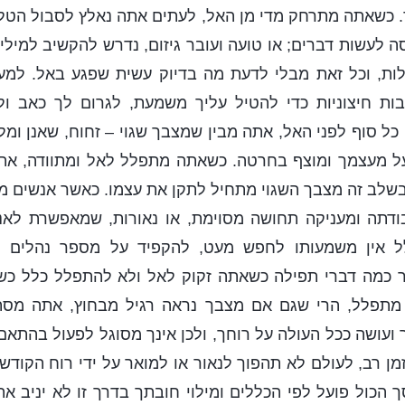
 כשאתה מתרחק מדי מן האל, לעתים אתה נאלץ לסבול הטל
לעשות דברים; או טועה ועובר גיזום, נדרש להקשיב למיל
לות, וכל זאת מבלי לדעת מה בדיוק עשית שפגע באל. למע
 חיצוניות כדי להטיל עליך משמעת, לגרום לך כאב ול
ל סוף לפני האל, אתה מבין שמצבך שגוי – זחוח, שאנן ומ
ל מעצמך ומוצף בחרטה. כשאתה מתפלל לאל ומתוודה, א
בשלב זה מצבך השגוי מתחיל לתקן את עצמו. כאשר אנשים 
דתה ומעניקה תחושה מסוימת, או נאורות, שמאפשרת לא
ל אין משמעותו לחפש מעט, להקפיד על מספר נהלים פו
 כמה דברי תפילה כשאתה זקוק לאל ולא להתפלל כלל כשאי
 מתפלל, הרי שגם אם מצבך נראה רגיל מבחוץ, אתה מסת
 ועושה ככל העולה על רוחך, ולכן אינך מסוגל לפעול בהתאם 
 רב, לעולם לא תהפוך לנאור או למואר על ידי רוח הקוד
הכול פועל לפי הכללים ומילוי חובתך בדרך זו לא יניב א