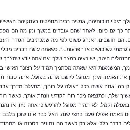
ך מילוי חובותיהם, אנשים רבים מטפלים בעסקיהם האישיים 
תר כך גם כיום. לאחר שהם עובדים במשך זמן מה הם מפס
. הם חושבים, "אנהג פשוט לפי מה שמכתיבים הסדרי העבו
 גרמתי לשיבושים או הפרעות...". כשאתה עושה דברים מבלי 
נהלים היטב, יש בעיה במצב שלך. אם אתה יודע שמצבך שג
מך, המשמעות היא שאתה מסתמך תמיד על רצונך האישי ב
 את האמת, אינך מסוגל ליישם אותה בפועל. אתה סבור 
ק בה, אתה עושה ככל העולה על רוחך, מתעלם מדרך עבו
שיך שלך, וכתוצאה מכך רוח הקודש זונחת אותך. כאשר רוח
באפלה וקמל. לא תהיה מסוגל להרגיש כי אתה ניזון או נהנה
ם באמת אפילו פעם בחצי שנה. האל כבר אינו שוכן בלבם ש
ם בדרך כלל, אלא רק כאשר הם נתונים בסכנה או מתמודד