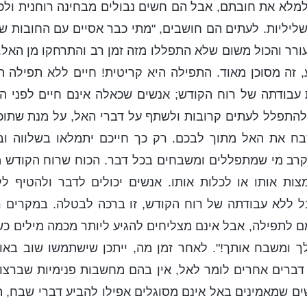
לא את חובתם, אבל הם חשים נבולים מבחינה רוחנית ולכן,
ליליות. לעתים הם חושבים, "מתי כבר אסיים עם החובות ש
רר והכול משום שלא התפללו מזה זמן רב והתרחקו מן האל.
 זה מסוכן מאוד. התפילה היא קריטית! חיים ללא תפילה 
 עבודתה של רוח הקודש; אנשים שכאלה אינם חיים לפני הא
להתפלל לעתים קרובות ולשתף על דברי האל, על מנת שתוכ
ח את האל מתוך לבכם. רק כך חייכם יתמלאו בשלווה ו
רב מי שמתפללים ומשבחים בכל דבר. הכוח שרוח הקודש מ
מצות אותו או לכלות אותו. אנשים יכולים לדבר ולהטיף ל
ל ללא עבודתה של רוח הקודש, זו ברכה לבטלה. במקרים ר
 לתפילה, אבל אינם מצליחים להגיע ליותר מכמה מילים כש
לך ומשבח אותך!". לאחר זמן מה, ייתכן שישתמשו שוב בא
ברים אחרים לומר לאל, אין בהם מחשבות פנימיות שברצונ
ים שמאמינים באל אינם מסוגלים אפילו להביע דברי שבח, הו