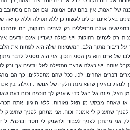
אורות של רוח הקודש. ככל שתבינו יותר את האמת, כך תהי
נה של האמת, אין בהם שום אמונה, וגם אם הם מסתובבים 
נים באל אינם יכולים לעשות כן ללא תפילה וללא קריאה ש
פגשים אולם מתפללים רק לעתים רחוקות, הם יתרחקו מן
ות רק לעתים רחוקות ויש כאלה שעדיין אינם יודעים אי
 על דיבור מתוך הלב. המשמעות שלה היא לפתוח את הלב 
בו של אדם הוא מן הסוג הנכון, אזי הוא מסוגל לדבר מתוך 
קבל אותה. יש כאלה שבעת התפילה לאל יודעים אך ורק לה
רים דברים אחרים. לכן, ככל שהם מתפללים, כך הם מרגיש
לנהוג בהיגיון שהוא מנת חלקה של אנושות רגילה, בין א
ן האל, פונה אל האל כדי שיעניק לך חוכמה וכוח בעת שא
 או שאתה מבקש מן האל נאורות. ללא היגיון, אתה תכרע
 לפניך שתעניק לי אמונה וכוח, אני מתחנן לפניך שתעניק לי
, אני מתחנן לפניך לעבוד ולהעניק לי חסד וברכה". ל"הת