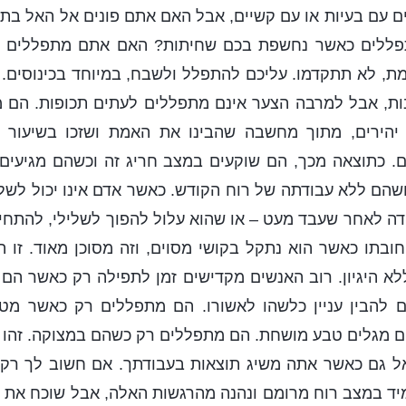
 עם בעיות או עם קשיים, אבל האם אתם פונים אל האל בתפ
ללים כאשר נחשפת בכם שחיתות? האם אתם מתפללים 
ת, לא תתקדמו. עליכם להתפלל ולשבח, במיוחד בכינוסים. 
ת, אבל למרבה הצער אינם מתפללים לעתים תכופות. הם מ
ם יהירים, מתוך מחשבה שהבינו את האמת ושזכו בשיעור 
. כתוצאה מכך, הם שוקעים במצב חריג זה וכשהם מגיעים
שהם ללא עבודתה של רוח הקודש. כאשר אדם אינו יכול לשלו
דה לאחר שעבד מעט – או שהוא עלול להפוך לשלילי, להתח
ובתו כאשר הוא נתקל בקושי מסוים, וזה מסוכן מאוד. זו 
לא היגיון. רוב האנשים מקדישים זמן לתפילה רק כאשר הם 
 להבין עניין כלשהו לאשורו. הם מתפללים רק כאשר מט
ם מגלים טבע מושחת. הם מתפללים רק כשהם במצוקה. זהו ד
ל גם כאשר אתה משיג תוצאות בעבודתך. אם חשוב לך רק 
ד במצב רוח מרומם ונהנה מהרגשות האלה, אבל שוכח את חס