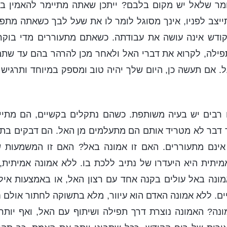
מר שלאל יש מקום בלבם? ייתכן שאתה מתיימר להאמין בא
ייצב לפניו, אינך מסוגל לומר לו את שעל לבך כשאתה מתפ
הקודש אינה עושה את עבודתה. כשאתם מתעוררים מדי בוקר
ילה, לקרוא את דברי האל ולאחר מכן להרהר בהם עד שתמצ
ל. אם תעשה כן, היום שלך יהיה טוב ומספק במיוחד ותרגיש 
רבים יש בעיה משותפת. כשהם נתקלים בקשיים, הם מתייצ
דבר לא מטריד אותם הם מתעלמים מן האל. הם דבקים בתע
אינם מתעוררים. האם זו אמונה באל? האם זו המשמעות 
יתית היא היעדרו של נתיב ללכת בו. ללא אמונה אמיתית, 
נה באל עולים בקנה אחד עם רצון האל, או באמצעות אילו
ם. ללא אמונה האדם הוא עיוור, מלא בתשוקה לחתור אולם חסר
ונה? האמונה נוצרת דרך תפילה ושיתוף עם האל, ואף יותר