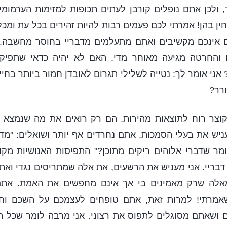
 ולכן אתם נופלים קורבן לעתים תכופות למזימות הערמומ
ין בהן! אמרתי לכם פעמים רבות להיות זהירים בכל עת ומכל
 אינכם מקשיבים ואתם מתעלמים מדבריי בחוסר מחשבה.
ם והחרטה מגיעה מאוחר מדי. האם לא יהיה כדאי שתפיק
ני אומר לך: נטייה לשלילי תגרום לאובדן חמור ביותר בחיי
רר?
וצר רוח לתוצאות מהירות. הם רק רואים את מה שנמצא לנ
ש את בעלי הסמכות, אתם נחרדים אף יותר ושואלים: "מדו
מר שדברי אלוהים ריקים מתוכן?" התפיסות האנושיות מקו
בריי. אני מעניש את הרשעים, את אלה שמתריסים נגדי ואת
מאלה שרק מאמינים בי אך אינם מחפשים את האמת. אתם
מרתי! למרות זאת, אתם טופחים לעצמכם על השכם וח
ושאתם מסוגלים לתפוס את רצוני. אני מרבה לומר שכל הד