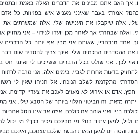
 אך האם אתם מבינים את הדברים האלה באמת ובתמי
בהם? אמרתי בעבר שאינני מעניש איש בפזיזות. כל אדם
שלי. אלה שיקבלו את הענישה שלי, אלה שמשרתים את 
, ואלה שבחרתי אך לאחר מכן יועדו לנידוי – אני מחזיק את 
, אחד מנבחריי, שאותם אני מבין אף יותר. כל הדברים ש
את ההסדרים החכמים שלי. אינך צריך להסדיר שום דבר 
אוי לכך. אני שולט בכל הדברים ששייכים לי ואינני חס 
להחזיק בדעות אחרות לגביי. בימים אלה, אני מרבה לרתוח 
הסדרתי מתקדמת לשלב הנוכחי. אל תניחו שאין לי רגשות.
חפץ, אדם או אירוע לא מעזים לעכב את צעדיי קדימה. אני
 יתרה מזאת, זה הביטוי הגלוי ביותר של הטבע שלי. אני מת
כולכם בניי ואני אוהב את כולכם. איזה אב אינו נוטל אחריות 
ם וליל, למען עתיד בנו? מי מבינכם מכיר בכך? מי יכול
ניות והסדרים למען הנאות הבשר שלכם עצמכם, ואינכם מביני