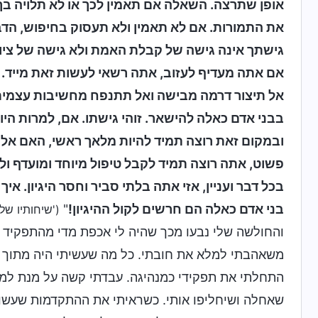
אופן שתרצה. השאלה אם תאמין לכך או לא תלויה בך
את התמורות. אם לא תאמין ולא תעסוק בחיפוש, הדב
גישתך אינה גישה של קבלת האמת ולא גישה של ציות 
אם אתה מעדיף לעזוב, אתה רשאי לעשות זאת מייד.
אל תיצור דרמה מבישה ואל תתנפח מחשיבות עצמית, 
בבני אדם כאלה להישאר. זוהי גישתו. אם, למרות היו
ובמקום זאת רוצה תמיד להיות מלאך ראשי, האם אלוה
פשוט, אתה רוצה תמיד לקבל טיפול מיוחד ומועדף 
בכל דבר ועניין, אזי אתה בלתי סביר וחסר היגיון. אי
בני אדם כאלה הם חרשים לקול ההיגיון!
"
('שיחותיו של
והחולשה שלי נבעו מכך שהיה לי אכפת מדי מהתפקיד 
משאהבתי למלא את חובתי. כל מה שעשיתי היה מתוך ר
התחלתי את תפקידי כמנהיגה. עבדתי קשה על מנת למלא
שאחלה ושיחליפו אותי. כשראיתי את ההתקדמות שעשו ש