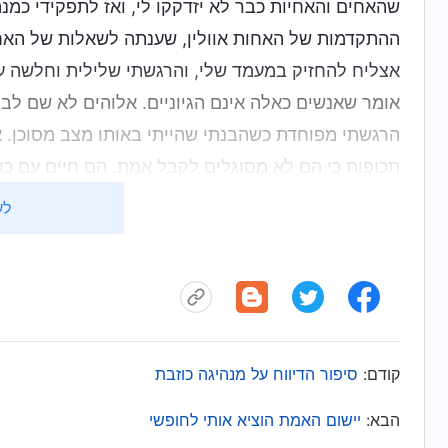
שהאחים והאחיות כבר לא יזדקקו לי, ואז לתפקידי כמנה
ההתקדמות של האחות אוולין, שענתה לשאלות של האחים
אצליח להחזיק במעמד שלי, והרגשתי שלילית וחלשה ע
אומר שאנשים כאלה אינם הגיוניים. אלוהים לא שם לב
הרגשתי מפוחדת כשהבנתי שהייתי באותו מצב מסוכן. 
תכופות כי הם לא מסוגלים לקבל אמת. הם חיים עם כוונ
במצבים שליליים כאלה, בסופו של דבר יינטש וייפסל. זה
לע
והתפללתי למחילה. אמרתי לאלוהים: "אלוהים, אני יודע
ולהוציא אותי מהשליליות שלי."
לאחר מכן, אחות קראה מדברי האל במהלך מפגש. הדברי
בפסקה הרביעית של "אלוהים עצמו, הייחודי ו'", האל או
קודם:
סיפור הדיווח על מנהיגה כוזבת
שליטתו?
(פרסום ורווח.)
אם כן, השטן משתמש בפרסו
יכולים לחשוב אך ורק על פרסום ורווח. בני האדם נלח
הבא:
יישום האמת הוציא אותי לחופשי
מושפלים למען הפרסום והרווח, והם יקבלו כל החלטה 