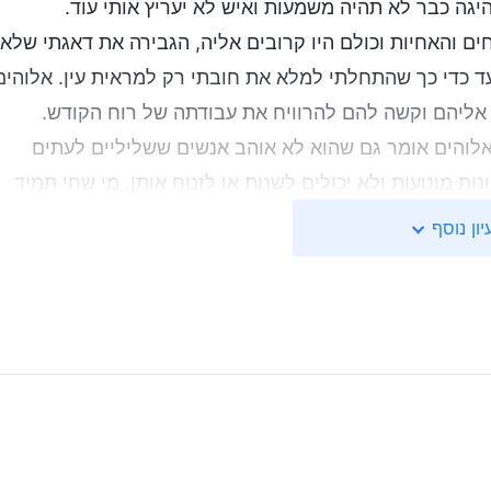
יגה כבר לא תהיה משמעות ואיש לא יעריץ אותי עוד.
 והאחיות וכולם היו קרובים אליה, הגבירה את דאגתי שלא
ד כדי כך שהתחלתי למלא את חובתי רק למראית עין. אלוהים
 אליהם וקשה להם להרוויח את עבודתה של רוח הקודש.
אלוהים אומר גם שהוא לא אוהב אנשים ששליליים לעתים
ות מוטעות ולא יכולים לשנות או לזנוח אותן. מי שחי תמיד
 גם מה שאני הבנתי בזמנו. אז פניתי לאלוהים, התוודיתי
יון נוסף
ת שאני טועה. אני יודעת שאתה יכול לעזור לי להבין את עצמי
ם גרמו לי להבין למה אנחנו שואפים לתהילה, רווח ומעמד.
מר, "
במה משתמש השטן כדי להשאיר את האדם תחת
ם ורווח כדי לשלוט במחשבות האדם עד שבני האדם
מים על פרסום ורווח, חווים מצוקות למען הפרסום והרווח,
וקביעה למען פרסום ורווח וגם כדי לזכות בהם. כך השטן