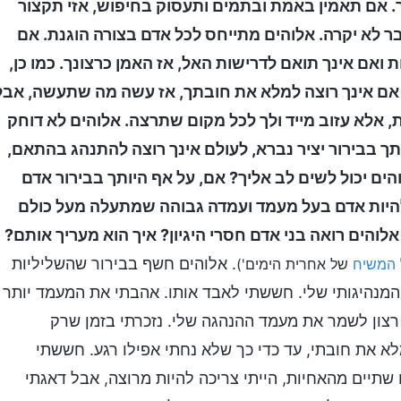
. אם תאמין באמת ובתמים ותעסוק בחיפוש, אזי תקצור
ר לא יקרה. אלוהים מתייחס לכל אדם בצורה הוגנת. אם
ואם אינך תואם לדרישות האל, אז האמן כרצונך. כמו כן,
 אם אינך רוצה למלא את חובתך, אז עשה מה שתעשה, אבל
אלא עזוב מייד ולך לכל מקום שתרצה. אלוהים לא דוחק
תך בבירור יציר נברא, לעולם אינך רוצה להתנהג בהתאם,
ים יכול לשים לב אליך? אם, על אף היותך בבירור אדם
ולהיות אדם בעל מעמד ועמדה גבוהה שמתעלה מעל כולם
ך אלוהים רואה בני אדם חסרי היגיון? איך הוא מעריך אותם?
. אלוהים חשף בבירור שהשליליות
המשיח
של אחרית הימים')
המנהיגותי שלי. חששתי לאבד אותו. אהבתי את המעמד יותר
צון לשמר את מעמד ההנהגה שלי. נזכרתי בזמן שרק
 את חובתי, עד כדי כך שלא נחתי אפילו רגע. חששתי
תיים מהאחיות, הייתי צריכה להיות מרוצה, אבל דאגתי