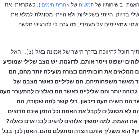
. כשקראתי את
האמת" ב'שיחותיו של ה
משיח
של
אחרית הימים
')
י בדיוק. חייתי בשליליות ולא הייתי מסוגלת למלא את
שתי שמאיימים על מעמדי, וזה גרם לי להרגיש חלשה
ראיתי עוד קטע בדברי האל, ב "רק על-ידי תיקון תפיסותיך תוכל להיווכח בדרך הישר של אמונה באל (3)." האל
והים ישפוט וייסר אותם. לדוגמה, יש מצב שלילי שמופיע
ם ממלאים את חובותיהם בצורה מועילה יותר מהם, הם
תר מאשר משפחותיהם, הם שליליים כאשר מצבם של
גבוהה יותר והם שליליים כאשר הם נאלצים להתעורר מעט
שר הם חשים מעט דיכאון. בלי קשר למה שקורה, הם
 הם לא מסוגלים לקבל את האמת וכל הזמן אינם מרוצים
 את האמת. למה ימשיך אלוהים להגיב לבני אדם כאלה?
ון? הוא משליך אותם הצדה ומתעלם מהם. האמן לכך בכל