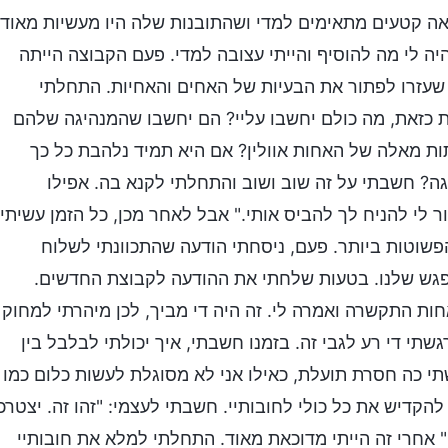
 קטעים מתאימים למדי ושהתובנות שלה היו מעשיות מאוד.
יה לי מה להוסיף והייתי עצובה למדי. פעם הקבוצה הייתה
 שעזרו לפתור את הבעיות של האחים והאחיות. התחלתי
כזאת, מה כולם יחשבו עליי? הם יחשבו שהמנהיגה שלהם
ות מאלה של האחות אוולין? אם היא תמיד נלהבת כל כך
גה? חשבתי על זה שוב ושוב והתחלתי לקנא בה. אפילו
ר לי להניח לך להביס אותי." אבל לאחר מכן, כל הזמן עשיתי
פשוטות ביותר. פעם, ניסחתי הודעה שהתכוונתי לשלוח
פגש שלנו. בטעות שלחתי את ההודעה לקבוצת החדשים.
ת התקשרה ואמרה לי. זה היה די מביך, לכן מיהרתי למחוק
גשתי די רע לגבי זה. בזמנו חשבתי, איך יכולתי לבלבל בין
י כה חסרת תועלת, כאילו אני לא מסוגלת לעשות כלום כמו
להקדיש את כל כולי לחובותיי. חשבתי לעצמי: "זהו זה. יצטרכו
" אחרי זה הייתי מדוכאת מאוד. התחלתי למלא את חובותיי