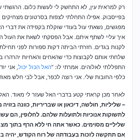
רק למראית עין, לא התחשק לי לעשות כלום. הרגשתי ש
בפייסבוק. אפילו התחלתי לצפות בסרטונים מצחיקים של
מפגשים, נשאתי עול בעודי שוקלת בקפידה את דברי האל
איך עליי לשתף איתם. אבל הפסקתי לשאת את העול הזה
לקנות בגדים. חזרתי הביתה דקות ספורות לפני תחילת
שלחתי אותם לקבוצות כדי שהאחים והאחיות יהרהרו בה
התפללתי לאלוהים. אמרתי לו: "
האל הכול יכול
, אני י
כלפי החובות שלי. אני רוצה לכפר, אבל לבי חלש מאוד. 
לאחר מכן קראתי קטע בדברי האל שעזר לי מאוד. האל 
– שליליות, חולשה, דיכאון או שבריריות, כוונה בזוי
לתשוקות אנוכיות ולתועלות שלהם. לחלופין, הם עש
שליליים מסוימים. כאשר אתה חי ללא הרף בתוך מצ
אם תתקשה לזכות בעבודתה של רוח הקודש, יהיה בך 