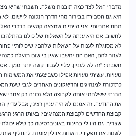
מדברי האל לצד כמה תובנות משלה. חשבתי שהיא מצאה
היא גם הסבירה בבירור מהי הדרך הנכונה ליישום. לא ה
תחת אחריותי. אני הייתי זו שמצאה קטעים בדברי האל
לחשוב, אם היא ענתה על השאלות של כולם בהתלהבות 
לא מסוגלת לענות על השאלות שלהם? שיכולותיי פחות
לעזור להם, האם הם יחשבו שאין בי שום תועלת כמנהי
חשבתי: "זה לא לעניין. עליי לעבוד קשה יותר ממך. אסו
טעויות. עשיתי טעויות אפילו כשביצעתי את המשימות ה
כתזכורת למנהיגים והדיאקונים האחרים לגבי שעת המ
הבנתי ששלחתי אותה לקבוצה הלא נכונה רק אחרי שאחו
את ההודעה. זה אמנם לא היה עניין רציני, אבל עדיין הר
קבוצת החדשים לקבוצת המנהיגים? באותו הרגע הרגשת
שצריך. גם היו לי בחינות באוניברסיטה כך שלא יכולתי 
לשנות את תפקידי. האחות אוולין עומדת להחליף אותי.