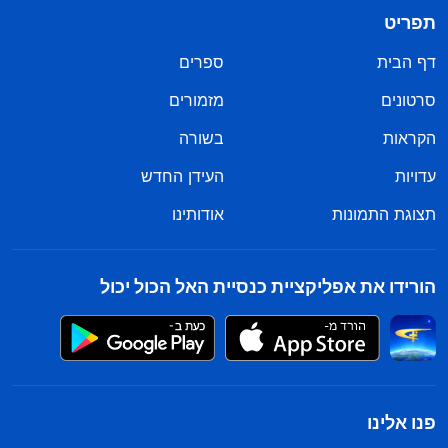
אלוהים. כשהתראיתי עם אחותי, הרגשתי כאילו אני
תפריט
נפגשת עם קרובת משפחה שלא ראיתי מזמן. דמעות
דף הבית
ספרים
שמחה זלגו מעיניי, ולא יכולתי לעצור בעדן. סיפרתי לה
סרטונים
מזמורים
על העוול שנעשה לי, על האומללות שחוויתי, וגם על
הקראות
בשורה
המחלוקות עם משפחתי. אחותי ניחמה אותי בעוד דברי
עדויות
העידן החדש
אלוהים היו לי כמים לצמא. היא חלקה איתי את דבר
האל, ובהדרגה מצבי החל להשתפר. הרדיפות מצד
תצוגת התמונות
אודותינו
הממשלה הקומוניסטית הסינית הן שגרמו לכך, שיכולתי
להשתתף בפגישות רק בישיבה על הארץ בשדה כותנה.
הורידו את אפליקציית כנסיית האל הכול יכול
יום אחד, קראנו יחד קטע מדברי אלוהים: "
אין ביניכם
אף אחד שנהנה מהגנת החוק. נהפוך הוא – החוק
מעניש אתכם, והקושי הגדול יותר הוא שאיש לא מבין
אתכם – לא קרוביכם, לא הוריכם, לא חבריכם ולא
פנו אלינו
עמיתיכם. איש לא מבין אתכם. כשאלוהים דוחה