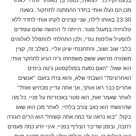
בכעס וקיללו: "לעזאזל, נטפל בך מאוחר יותר!" לאחר
מכן הם נעלו אותי בחדר ההמתנה לתחקור. בשעה
23:30 באותו לילה, שני קצינים לקחו אותי לחדר ללא
טלוויזיה במעגל סגור. הייתה לי הרגשה שהם עומדים
להפעיל אלימות נגדי, ולכן התחלתי להתפלל לאלוהים
בלבי שוב ושוב, והתחננתי שיגן עליי. בשלב זה, קצין
משטרה מרושע ששם משפחתו ג'יה הגיע לתחקר אותי.
הוא שאל: "האם נסעת בפולקסווגן ג'טה בימים
האחרונים?" השבתי שלא, והוא צרח בזעם: "אנשים
אחרים כבר ראו אותך, אך אתה עדיין מכחיש זאת?"
לאחר שאמר זאת, הוא סטר באכזריות על פניי. כל מה
שהרגשתי הוא כאב צורב בלחיי. לאחר מכן הוא שאג
בקול: "בוא נראה עד כמה אתה קשוח!" הוא הרים חגורה
רחבה, ובזמן שדיבר הצליף בפניי. איני יודע כמה פעמים