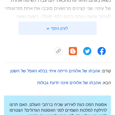
כשארבעתם התעייפו מהכאתי הם עברו לשיטה אחרת
של עינוי: שני קצינים מרושעים סובבו את אחת מזרועותיי
לאחור ומשכו אותה בכוח כלפי מעלה, בשעה ששני
קצינים מרושעים אחרים הרימו את זרועי השנייה מעל
לעיון נוסף
הכתף כלפי הגב ומשכו אותה חזק למטה. אך לא ניתן
היה בשום פנים ואופן למשוך את שתי ידיי יחד, לכן הם
בעטו בזרועי בברכיהם. כל מה ששמעתי היה "קליק",
והרגשתי כאילו שתי הזרועות שלי נתלשו ממקומן. זה
כאב כל כך עד שחשבתי שאני הולך למות. הם כינו סוג
קודם:
אהבתו של אלוהים הייתה איתי בכלא האפל של השטן
זה של שיטת עינויים "נשיאת חרב על הגב", וזה עינוי
שאנשים רגילים אינם יכולים לסבול כלל. כעבור זמן קצר
הבא:
אהבתו של אלוהים אינה יודעת גבולות
איבדתי תחושה בשתי ידיי. הם עדיין לא היו מוכנים
לוותר, ולכן פקדו עליי לכרוע ברך כדי להוסיף לסבלי.
אסונות הפכו כעת לאירוע שכיח ברחבי העולם. האם תרצו
סבלתי כאבים כל כך עזים עד כדי כך שכל גופי התכסה
להילקח למלכות השמיים לפני האסונות הגדולים? הצטרפו