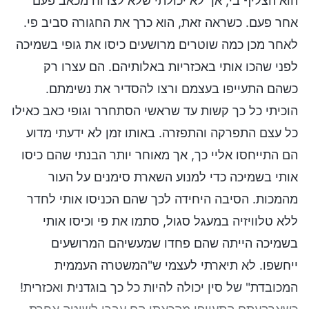
הוא הצליף בי, אך לא יכולתי שלא לצרוח מכאב פעם
אחר פעם. כשראה זאת, הוא כרך את החגורה סביב פי.
לאחר מכן כמה שוטרים מרושעים כיסו את גופי בשמיכה
לפני שהכו אותי באכזריות באלותיהם. הם עצרו רק
כשהם התעייפו בעצמם ורצו להסדיר את נשימתם.
הוכיתי כל כך קשות עד שראשי הסתחרר וגופי כאב כאילו
כל עצם התפרקה והתפזרה. באותו זמן לא ידעתי מדוע
הם התייחסו אליי כך, אך מאוחר יותר הבנתי שהם כיסו
אותי בשמיכה כדי למנוע השארת סימנים על העור
מהמכות. הסיבה היחידה לכך שהם הכניסו אותי לחדר
ללא טלוויזיה במעגל סגול, סתמו את פי וכיסו אותי
בשמיכה הייתה שהם פחדו שמעשיהם המרושעים
ייחשפו. לא תיארתי לעצמי ש"המשטרה העממית
המכובדת" של סין יכולה להיות כל כך בוגדנית ואכזרית!