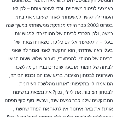
הממשל הקומוניסטי השתמש מאז ומתמיד בטלפונים
כאמצעי לניטור משיחיים, וכדי לעצור אותם – לכן לא
העזתי להתקשר למשפחתי לאחר שעזבתי את ביתי.
בפרוס 2003 כבר הייתי מנותקת ממשפחתי במשך שנה
כמעט, ולכן הלכתי לביתה של חמותי כדי לפגוש את
בעלי – התגעגעתי אליהם כל כך. כשאחיו הצעיר של
בעלי ראה שחזרתי, הוא התקשר לאמי ואמר לה שאני
בביתה של חמותי. להפתעתי, כעבור שלוש שעות הגיעו
לביתה של חמותי ארבעה שוטרים בניידת, מהלשכה
העירונית לבטחון הציבור. ברגע שבו הם נכנסו הביתה,
הם אמרו לי בתקיפות: "אנחנו מהלשכה העירונית
לבטחון הציבור. את לי ז'י, נכון? את נמצאת ברשימת
המבוקשים שלנו כבר כמעט שנה, ועכשיו סוף סוף תפסנו
אותך! את באה איתנו!" אין לתאר את הפחד שחשתי,