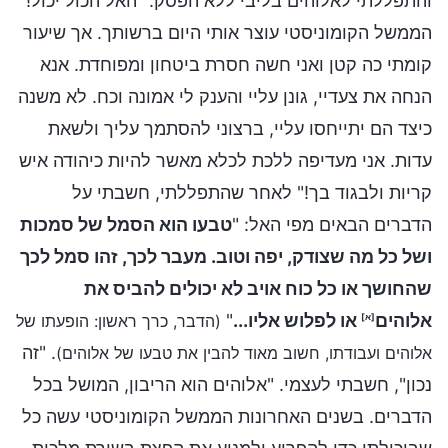
והתפללתי לאלוהים בליבי ללא הפסק: "האל הכול יכול!
הממשל הקומוניסטי עוצר אותי היום ברשותך. אך שיעור
קומתי כה קטן ואני חשה חסרת ביטחון ומפוחדת. אנא
הנחה את צעדיי, גונן עליי והענק לי אמונה וכח. לא משנה
כיצד הם יתייחסו עליי, ברצוני להסתמך עליך ולשאת
עדות. אני מעדיפה ללכת לכלא מאשר להיות כיהודה איש
קריות ולבגוד בך!" לאחר שהתפללתי, חשבתי על
הדברים הבאים מפי האל: "
טבעו הוא הסמל של סמכות
ושל כל מה שצודק, יפה וטוב. מעבר לכך, זהו סמל לכך
שהחושך או כל כוח אויב לא יכולים להביס את
אלוהים
או לפלוש אליו...
"
(הדבר, כרך ראשון: הופעתו של
[א]
. "זה
אלוהים ועבודתו, חשוב מאוד להבין את טבעו של אלוהים)
נכון", חשבתי לעצמי. "אלוהים הוא הריבון, המושל בכל
הדברים. בשנים האחרונות הממשל הקומוניסטי עשה כל