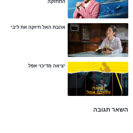
התחזקה
זרועותיי כלפי חוץ, ישרות, ואז משכו אותן בכח אחורנית
וכלפי מעלה, מאחוריי. ההרגשה המיידית היתה שזרועותיי
תישברנה והכאב המפלח גרם לי להזיע בכל גופי; לא
אהבת האל חיזקה את ליבי
יכולתי שלא לשחרר צרחה. הם משכו כעת את רגליי
למעלה, כך שכפות רגליי היו מעל לראשי, ואז משכו את
רגליי בכיוונים מנוגדים. חשתי שאני נקרעת לגזרים,
והכאב גרם לי כמעט להתעלף. בליבי רק המשכתי
יציאה מדיכוי אפל
להתפלל לאלוהים: "האל הכול יכול! אנא הענק לי אמונה
וכח, ואת הנחישות לעמוד בכאב הזה. הלוואי שתהיה
הגיבוי העיקש שלי, שמעניק עוצמה לרוחי. לא משנה
באילו תכסיסים אכזריים תשתמש נגדי כנופיית השדים
השאר תגובה
הזו, תמיד אסתמך עליך ואשא עדות". לאחר שהתפללתי,
עלה בדעתי מזמור מדברי האל: "
במהלך ניסיונות,
חוויית חולשה, שליליות או היעדר בהירות בנוגע לרצונו