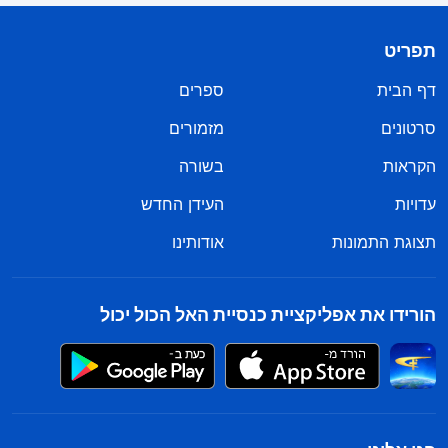
. דברי האל נתנו לי הרבה
אחר השה ושירו
שירים חדשים
')
אמונה וכוחות. חשבתי על הנסיונות העצומים שאיוב עמד
תפריט
בהם, כשכל גופו כוסה בשלפוחיות מכאיבות והוא חש
דף הבית
ספרים
כאב נוראי. ועדיין, למרות כאבו, הוא היה עדיין מסוגל
סרטונים
מזמורים
לחפש אחר רצון האל; הוא לא חטא בדבריו ולא התכחש
הקראות
בשורה
לאל, אלא ציית לאל והילל את שמו הקדוש. לאיוב היתה
עדויות
העידן החדש
אמונת אמת ויראת אלוהים אמיתית – וזו הסיבה שהוא
יכל להעיד למען אלוהים ולבייש ולהכריע לחלוטין את
תצוגת התמונות
אודותינו
השטן – בסופו של דבר אלוהים הופיע ודיבר אליו. הניסיון
הזה, הצרות שנקלעתי אליהן עכשיו התרחשו אף הן
הורידו את אפליקציית כנסיית האל הכול יכול
ברשות האל. אמנם לא הבנתי לגמרי את רצון האל
וסבלתי כאבים עזים ביותר בגופי – אך לאלוהים היתה
שמורה המילה האחרונה, אם אחיה או אמות – וללא
רשותו, השוטרים אינם מסוגלים לעולם ליטול את חיי,