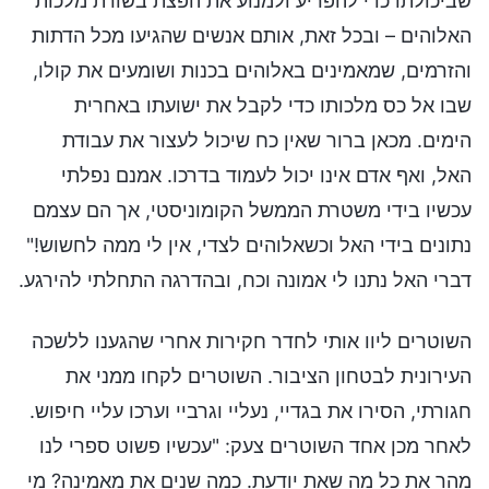
שביכולתו כדי להפריע ולמנוע את הפצת בשורת מלכות
האלוהים – ובכל זאת, אותם אנשים שהגיעו מכל הדתות
והזרמים, שמאמינים באלוהים בכנות ושומעים את קולו,
שבו אל כס מלכותו כדי לקבל את ישועתו באחרית
הימים. מכאן ברור שאין כח שיכול לעצור את עבודת
האל, ואף אדם אינו יכול לעמוד בדרכו. אמנם נפלתי
עכשיו בידי משטרת הממשל הקומוניסטי, אך הם עצמם
נתונים בידי האל וכשאלוהים לצדי, אין לי ממה לחשוש!"
דברי האל נתנו לי אמונה וכח, ובהדרגה התחלתי להירגע.
השוטרים ליוו אותי לחדר חקירות אחרי שהגענו ללשכה
העירונית לבטחון הציבור. השוטרים לקחו ממני את
חגורתי, הסירו את בגדיי, נעליי וגרביי וערכו עליי חיפוש.
לאחר מכן אחד השוטרים צעק: "עכשיו פשוט ספרי לנו
מהר את כל מה שאת יודעת. כמה שנים את מאמינה? מי