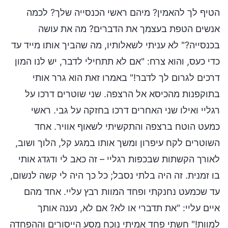
הטיף לך להאמין? מיהם ראשי הכנסייה שלך? לכמה
אנשים הטפת בעצמך את הדברים? מה את עושה
בכנסייה?" לא עניתי לשאלותיו, מה שהביך אותו מייד עד
כדי כעס, והוא צרח: "אם לא תתחילי לדבר, יש לנו המון
דרכים לגרום לך לדבר!" באמרו זאת הוא גרר אותי
בתוקפנות מהכיסא אל הרצפה. שני שוטרים דרכו על
רגליי ואילו שני האחרים דרכו בחזקה על גבי. ראשי
כמעט הוטח ברצפה והתקשיתי לשאוף אוויר. אחד
השוטרים לקח עיפרון ומשך אותו במגע קל, הלוך ושוב,
לאורך הקשתות שבכפות רגליי – זה כאב לי ודגדג אותי
בו זמנית. זה היה בלתי נסבל; כל כך היה לי קשה לנשום,
עד שכמעט נחנקתי ופחד המוות רבץ עליי. אחד מהם
איים עליי: "את תדברי או לא? אם לא, נענה אותך
למוות!" חשתי פחד אמיתי נוכח מסע הייסורים וההפחדה