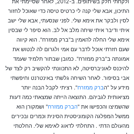
ולקחתי חלק בשיתופים. ב-2012, לאחר שסיימתי את
התיכון, אבא שלי קנה לי כרטיס טיסה כדי שאוכל לחזור
לסין ולבקר את אימא שלי. לפני שנסעתי, אבא שלי ישב
איתי ודיבר איתי שיחה מלב אל לב. הוא סיפר לי שבסין
אימא שלי החלה להאמין ב"ברק ממזרח". הוא קיווה
שעם חזרתי אוכל לדבר עם אמי ולגרום לה לנטוש את
אמונתה ב"ברק ממזרח". כמובן שבתור תלמיד שעמד
להיכנס לאוניברסיטה, לא התכוונתי להקשיב רק לצד של
אבי בסיפור. לאחר השיחה גלשתי באינטרנט וחיפשתי
מידע על "ה
ברק ממזרח
". רציתי לקבל הבנה יותר
מציאותית לגביהם. התוצאה הייתה שמצאתי כמה דעות
שהשמיצו והכפישו את "
הברק ממזרח
" ושמקורן הוא
ממשל המפלגה הקומוניסטית הסינית וכמרים ובכירים
מהעולם הדתי . התחלתי לדאוג לאימא שלי. החלטתי