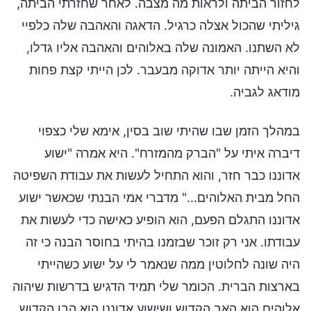
לחזור הביתה ולראות מה מצבה. לאחר שחזרתי הביתה,
גיליתי שהכול אצלה כרגיל. הדאגה והאהבה שלה כלפיי
לא השתנו. האמונה שלה באלוהים והאהבה אליו גדלו,
והיא הייתה יותר אדוקה מבעבר. לכן הייתי קצת פחות
מודאג לגביה.
במהלך הזמן שבו שהיתי שוב בסין, אימא שלי כצפוי
דיברה איתי על "הברק מהמזרח". היא אמרה "ישוע
אדוננו כבר חזר, והוא התחיל לעשות את עבודת השפיטה
החל מבית האלוהים..." מדברי אמי הבנתי שכאשר ישוע
אדוננו התגלם הפעם, הוא הופיע כאישה כדי לעשות את
עבודתו. אני רק זוכר שבזמנו בהיתי בחוסר הבנה כי זה
היה שונה לחלוטין ממה שנאמר לי על ישוע כשהייתי
בארצות הברית. הכומר שלי תמיד הדגיש בדרשות שיהוה
אלוהים הוא האב הקדוש ושישוע אדוננו הוא הבן הקדוש.