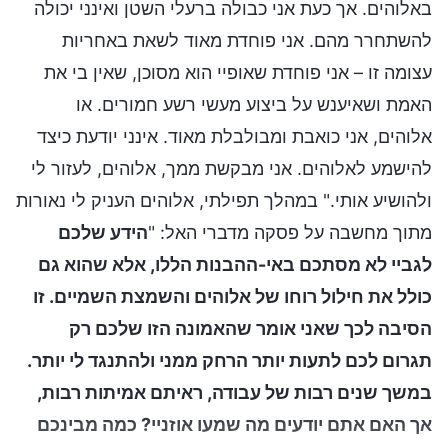
באלוהים. אך כעת אני כבולה ברעלי השטן ואינני יכולה
להשתחרר מהם. אני פוחדת מאוד לשאת באחריות
עצומה זו – אני פוחדת שאופיי הוא מסוכן, שאין בי את
האמת ושאיענש על ביצוע מעשי רשע חמורים. או
אלוהים, אני כואבת ומבולבלת מאוד. אינני יודעת כיצד
להישמע לאלוהים. אני מבקשת ממך, אלוהים, לעזור לי
ולהושיע אותי." במהלך תפילתי, אלוהים העניק לי נאורות
מתוך מחשבה על פסקה מדברי האל: "
הידע שלכם
לגביי לא מסתכם באי-ההבנות הללו, אלא שהוא גם
כולל את חילול רוחו של אלוהים והשמצת השמיים. זו
הסיבה לכך שאני אומר שהאמונה הזו שלכם רק
תגרום לכם לתעות יותר הרחק ממני ולהתנגד לי יותר.
במשך שנים רבות של עבודה, ראיתם אמיתות רבות,
אך האם אתם יודעים מה שמעו אוזניי? כמה מבינכם