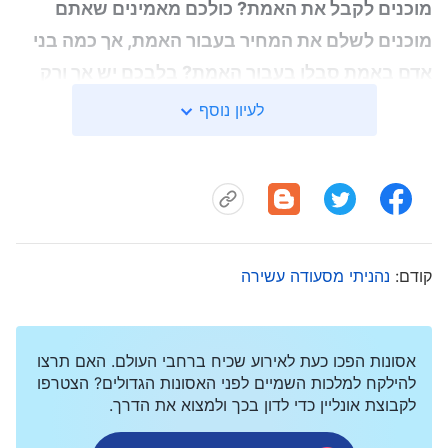
מוכנים לקבל את האמת? כולכם מאמינים שאתם
מוכנים לשלם את המחיר בעבור האמת, אך כמה בני
אדם באמת סבלו בעבור האמת? בלבכם יש אך ורק
אי-צדק, ולכן אתם מאמינים שכולם, ללא יוצא מן
לעיון נוסף
הכלל, הם ערמומיים ורמאים
"
('הדבר, כרך ראשון: הופעתו
. דברי השיפוט
של אלוהים ועבודתו, כיצד להכיר את המציאות)
של אלוהים הפכו את הבלבול והכאב שלי לחשש ולרעד.
בעיקר, "
חילול רוחו של אלוהים
" "
השמצת השמיים
"
וגם: "
בלבכם יש אך ורק אי-צדק
" דברים אלו היו כחרב
קודם:
נהניתי מסעודה עשירה
שפילחה את לבי, וגרמו לי לחוש את צדקתו, מלכותיותו
וחמתו של טבע האל. ראיתי שמצבי הנוכחי באמת
מתנגד לאלוהים, מהווה כפירה באלוהים וכי הוא עגום
אסונות הפכו כעת לאירוע שכיח ברחבי העולם. האם תרצו
להילקח למלכות השמיים לפני האסונות הגדולים? הצטרפו
מדי! בשל כך, פנה לבי המרדני לאחור והשטחתי בפני
לקבוצת אונליין כדי לדון בכך ולמצוא את הדרך.
האל בבקשה להישמע לו. בחנתי את מה שנחשף מתוכי.