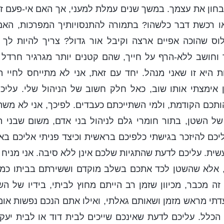
בחון את עצמך. במשך שנים עמלת למעני, אך האם אי-פעם 
או רכשת דבר כלשהו? בתמורה להתנסויותיך המפרכות, האם
לוס שהוכה אפיים ארצה וקיבל אור גדול? צריך להיות לך 
וחושב ללא-הרף על חייך, שהם קטנים יותר מגרגיר חרדל וז
ת היא זו שאני מנהל. יחד עם זאת, אני לא מתייחס לחיי 
אימצתי אותו שוב, כאל חלק חשוב של הניהול שלי. עליכם
ותכם הקודמת, ולמי השתייכתם כעבדים. לפיכך, אני לא מש
של השטן, בתור חומרי גלם לניהול בני אדם, משום שבני 
יכם להיזכר בגישתי כלפיכם בראשית וכיצד פניתי אליכם באו
ית. עליכם לדעת שהתגיות שלכם אינן ללא סיבה. אני מניח 
 אלא שהשטן לכד אתכם בשלב מוקדם וששירתם בביתו כמש
זה מכבר, מכיוון שזמן רב הייתם מחוץ לביתי, בידיו של הש
תי מראש מזמן ושאותם גאלתי, ואילו אתם הנכם נפשות או
 הכלל. עליכם לדעת שאינכם שייכים לבית דוד או לבית יעק