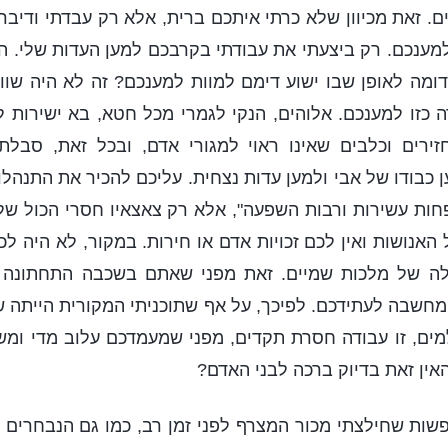
ם. זאת מכיוון שלא כרתי איתכם ברית, אלא רק עבדתי ודיבר
למענכם. רק ביצעתי את עבודתי בקרבכם למען העדות שלי. 
ומה לאופן שבו ישוע דימם למוות למענכם? זה לא היה שוו
כזו למענכם. אלוהים, הנקי לגמרי מכל חטא, בא ישירות ל
זירים וכלבים שאינו ראוי למגורי אדם, ובכל זאת, סבל
 כבודו של אבי ולמען עדות נצחית. עליכם להכיר את התנהלו
חות עשירות ורבות השפעה", אלא רק צאצאיו חסרי הכול ש
האנושות ואין לכם זכויות אדם או חירות. במקור, לא היה ל
לה של מלכות שמיים. זאת מפני שאתם בשכבה התחתונה ב
חשבה לעתידכם. לפיכך, על אף שתוכניתי המקורית הייתה שכי
ים, זו עבודה חסרת תקדים, מפני שמעמדכם עלוב מדי ומש
אין זאת בדיוק ברכה לבני האדם?
ות שחילצתי מכור המצרף לפני זמן רב, כמו גם הנבחרים 