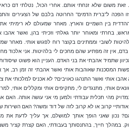
זאת משום שלא זנחתי אותם. אחרי הכול, נטלתי דם כראי
זו הפכה ל"ברית הדמים" החרוטה בלבם של הצעירים והתמי
ההדדית בין השמיים והארץ. מאחר שמעולם לא רימיתי את
אש, בחרתי ומאוחר יותר גאלתי וזכיתי בהן, ואשר אהבו 
היטות לשובי וממתינים בקוצר רוח לפגוש אותי. מאחר שמ
דם, אין זה מפתיע שהם מחכים לי בלהיטות. אני אלכוד מ
יוון שתמיד אהבתי את בני האדם. העניין הוא פשוט שיסודות
שות המסכנות שאוהבות אותי ואשר אהבתי זה זמן רב, אך א
הבו אותי ואשר התנהגו כאויבים? לא אכניס למלכותי את צ
ונאים אותי, מתנגדים לי, מתקיפים אותי ומקללים אותי, למר
דויק מהי תכלית עבודתי ולמען מי אני עושה אותה. האם א
ודותיי קרוב או לא קרוב לזה של דוד ומשה? האם השירות של
? נכון שאני הופך אותך למושלם, אך עליך לדעת את מי 
ק. במהלך חייך, בהתנסותך בעבודתי, האם קצרת קציר משמ