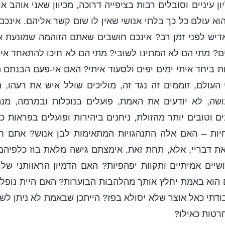
ן עיניים וסובלים רבות בציפייה דרוכה, מכיוון שאני אוהב א
הוא עולם כל כך בלתי אנושי שאין לו שום קשר אליהם. אינכ
יש לפני זמן רב? אינכם חושבים שאתם הזוהמה שמונעת את
? מתי הם לא המתינו לשובי? מתי הם לא חיכו להתאחד אית
ת ביחד איתי ימים יפים ולסעוד איתי? האם אי-פעם הבנתם 
עולם, זוממים זה נגד זה, מוליכים שולל איש את רעהו, מ
שה, לא יודעים את האמת, פועלים בנוכלות ובמרמה, מנהי
ם וטובים יותר מהזולת, ניחנים ביהירות ופועלים בפראות כ
יות – האם אלה התנהגויות המתאימות לבן אנוש? אתם חצופ
 דבריי, אלא, תחת זאת, אימצתם גישה מלאת בוז כלפיהם. 
ושיים אמיתיים ותקוות יפהפיות? האם הדמיון הראוותני ש
הוא באמת יחלץ אותך מהלהבות הבוערות? האם היית נופל 
תי כאל אוצר שלא יסולא בפז? הייתכן שבאמת לא ניתן לש
רטות כאילו?