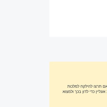
אם תרצו להילקח למלכות
נליין כדי לדון בכך ולמצוא