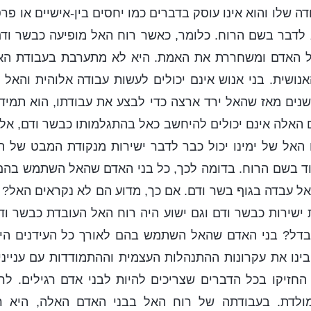
דה שלו והוא אינו עוסק בדברים כמו יחסים בין-אישיים או פר
 לדבר בשם הרוח. כלומר, כאשר רוח האל מופיעה כבשר ודם
 האדם ומשחררת את האמת. היא לא מתערבת בעבודת האד
ושית. בני אנוש אינם יכולים לעשות עבודה אלוהית והאל
שנים מאז שהאל ירד ארצה כדי לבצע את עבודתו, הוא תמיד
 האלה אינם יכולים להיחשב כאל בהתגלמותו כבשר ודם, א
אל של ימינו יכול כבר לדבר ישירות מנקודת המבט של הא
וד בשם הרוח. בדומה לכך, כל בני האדם שהאל השתמש בהם 
 עבדה בגוף בשר ודם. אם כך, מדוע הם לא נקראים האל? א
ישירות כבשר ודם וגם ישוע היה רוח האל העובדת כבשר וד
דל? בני האדם שהאל השתמש בהם לאורך כל העידנים היו
 הבינו את עקרונות ההתנהלות העצמית וההתמודדות עם ענייני
 החזיקו בכל הדברים שצריכים להיות לבני אדם רגילים. לרוב
ה מולדת. בעבודתה של רוח האל בבני האדם האלה, היא 