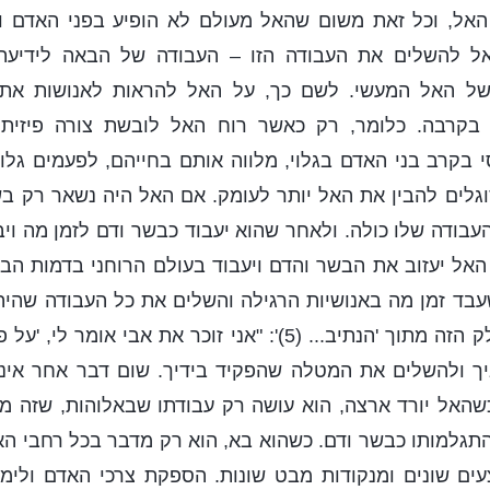
 האל, וכל זאת משום שהאל מעולם לא הופיע בפני האדם ו
אל להשלים את העבודה הזו – העבודה של הבאה לידיעת
ל האל המעשי. לשם כך, על האל להראות לאנושות את ר
בקרבה. כלומר, רק כאשר רוח האל לובשת צורה פיזית,
 בקרב בני האדם בגלוי, מלווה אותם בחייהם, לפעמים גלו
גלים להבין את האל יותר לעומק. אם האל היה נשאר רק בש
בודה שלו כולה. ולאחר שהוא יעבוד כבשר ודם לזמן מה וי
אל יעזוב את הבשר והדם ויעבוד בעולם הרוחני בדמות הבש
ד זמן מה באנושיות הרגילה והשלים את כל העבודה שהיה 
אתם זוכרים את החלק הזה מתוך 'הנתיב... (5)': "אני זוכר את א
ך ולהשלים את המטלה שהפקיד בידיך. שום דבר אחר אינו נ
שהאל יורד ארצה, הוא עושה רק עבודתו שבאלוהות, שזה מ
תגלמותו כבשר ודם. כשהוא בא, הוא רק מדבר בכל רחבי ה
ים שונים ומנקודות מבט שונות. הספקת צרכי האדם ולימ