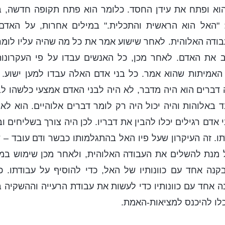
הוא ופתח את עידן החסד. כלומר הוא פתח תקופה חדשה, ב
 "האל הוא הראשית והתכלית." במילים אחרות, על האדם
בודה האלוהית. לאחר שישוע אמר את כל מה שהיה עליו לומר
ב את האדם. לאחר מכן, כל האנשים עבדו על פי העקרונו
 האמיתות שהוא אמר. כל בני אדם האלה עבדו למען ישוע. א
דברים הוא היה מדבר, לא היה לבני האדם אמצעי כלשהו לב
בד באלוהות והיה יכול היה רק לומר דברים אלוהיים. הוא לא
 אדם רגילים יכלו להבין את דבריו. לכן היה צורך בשליחים ו
תו. זה העיקרון שעל פיו האל בהתגלמותו כבשר ודם עובד – 
ל מנת להשלים את העבודה האלוהית, ולאחר מכן שימוש במת
 בקנה אחד עם כוונותיו של האל, כדי להוסיף על עבודתו.
 אחד עם כוונותיו כדי לעשות את עבודת הרעייה וההשקיה ב
לו להיכנס למציאות-האמת.