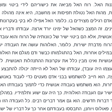
נות האל. רוח האל מביאה את כישוריהם לידי ביטוי ומ
, מהות האל נטולת תפיסות או מחשבה, היא אינה מהולה בכ
אדם רגילים מצוידים בו. כלומר האל אפילו לא בקי בעקרונו
ים. זה המצב כשהאל של ימינו יורד ארצה. עבודתו ודבריו א
נושית, אלא הם ביטוי ישיר של כוונותיה של הרוח והוא עוב
רוח מדברת ישירות, כלומר, האלוהות עושה את העבודה יש
. במילים אחרות, האל בהתגלמותו כבשר ודם מגלם את האלוהו
ושיות ואינו מבין כלל את עקרונות ההתנהלות האנושית. ל
עצמו היה עובד), עבודתו של האל לא הייתה יכולה להתבצע ע
ה, הוא חייב להשתמש בבני אדם מעטים כדי לעבוד באנושיו
חרות, הוא משתמש בעבודה אנושית כדי לתמוך בעבודתו האל
שיר עם העבודה האלוהית. כך היה עם ישוע ותלמידיו. במהלך 
ד דברות חדשים. הוא גם אמר דברים רבים. כל העבודה הזו 
, פאולוס ויוחנן, התבססו בעבודתם אחר כך על דבריו של ישו