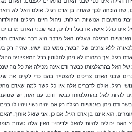
ת רגילה אינו כפי שבני האדם מתארים לעצמם. האדם מגדי
דים, שזו הוכחה לכך שאתה בן אדם רגיל. אולם האל לא רואה
בת מחשבות אנושיות רגילות, ניהול חיים רגילים והיוולדות
ל אינו כולל אישה או בעל וילדים, כפי שבני האדם מדברים 
האנושיות הרגילה שעליה האל מדבר היא דבר שהאדם תופס
כאורה ללא צרכים של הבשר, ממש כמו ישוע, שהיה רק בעל
דם רגיל, אך במהותו לא ניחן לחלוטין בכל המאפיינים ההול
של האל בהתגלמותו כבשר ודם אינה מכילה את כל מה שנכל
ם שבני האדם צריכים להצטייד בהם כדי לקיים את שגר
 אנושי רגיל. אולם לדברים אלה אין כל קשר למה שאדם מחשי
ם להיות לאל בהתגלמותו כבשר ודם. עם זאת, יש שטוענים
 ודם ניחן באנושיות רגילה רק אם יהיה נשוי ויהיו לו בנים
רים, הוא איננו בן אדם רגיל. אם כן, אני שואל אותך, "הא
? האם יכולים להיות להאל ילדים?" האין אלה טענות מופר