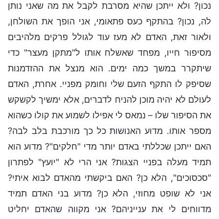
נכון? ולא ייתכן שהיא מסרבת לקבל את מה שאני נותן
לה, נכון? בהתקף כעס פתאומי, אני הופך את השולחן,
ולאור זאת, האדם לא מעז עוד לגולל פרקים מלהיבים
מסיפור חייו, מפחד שאשלח אותו ל"מתקן מעצר" כדי
שיתקרר במשך כמה ימים. הוא מנצל את ההזדמנות
שסיפק לו התקף הזעם שלי וחומק מפניי. אחרת, האדם
לעולם לא יהיה מוכן להניח לדברים, אלא ימשיך לקשקש
את הסיפור שלו – נמאס לי אפילו לשמוע את קולו כשהוא
מספר אותו. מדוע האנושות כל כך מורכבת בלב לבה?
האם ייתכן שכללתי באדם יותר מדי "חלקים"? מדוע הוא
תמיד מעלה בפניי הצגות? אני הרי לא "יועץ" לפתרון
"סכסוכים", הלא כן? האם ביקשתי מהאדם לבוא איתי?
אני לא שופט מחוזי, הלא כן? מדוע בני האדם תמיד
מדווחים לי את ענייניהם? אני מקווה שהאדם יחליט