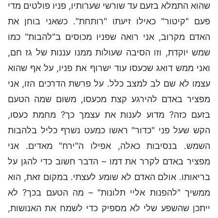
שהוא התמלא בזעם עד שורשי שערותיו, פניו פולטים מדי
פעם "קיטור" כאילו זיעתו "רותחת". כשאני בוחן את
האדם מקרוב, אני רואה שפניו מכוסים ב"להבות" כמו
שמש יוקדת, וזו הסיבה שעולות ממנו עננות של גז חם,
ואני ממש דואג שכעסו עוד ישרוף את פניו, על אף שהוא
עצמו לא שם לב למצב כלל. על פרשת הדרכים הזו, אני
מפציר באדם להירגע קצת מכעסו, משום שמה הטעם
בזעם כזה? מדוע לענות את עצמך כך? מחמת כעסו,
הקש שעל פני "כדור" ראשו כמעט נשרף כליל בלהבות
השמש. בנסיבות כאלה, אפילו ה"ירח" מאדים. אני
מפציר באדם לקרר את דמו – הדבר חשוב כדי להגן על
בריאותו. אולם האדם לא שומע לעצתי. במקום זאת, הוא
ממשיך "להפנות אליי תלונות" – מה הטעם בכך? לא
ייתכן שהשפע שלי לא מספיק כדי לשמח את האנושות,