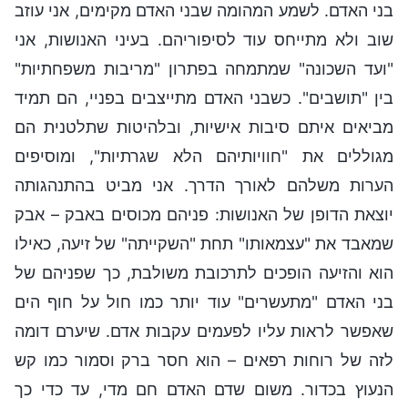
בני האדם. לשמע המהומה שבני האדם מקימים, אני עוזב
שוב ולא מתייחס עוד לסיפוריהם. בעיני האנושות, אני
"ועד השכונה" שמתמחה בפתרון "מריבות משפחתיות"
בין "תושבים". כשבני האדם מתייצבים בפניי, הם תמיד
מביאים איתם סיבות אישיות, ובלהיטות שתלטנית הם
מגוללים את "חוויותיהם הלא שגרתיות", ומוסיפים
הערות משלהם לאורך הדרך. אני מביט בהתנהגותה
יוצאת הדופן של האנושות: פניהם מכוסים באבק – אבק
שמאבד את "עצמאותו" תחת "השקייתה" של זיעה, כאילו
הוא והזיעה הופכים לתרכובת משולבת, כך שפניהם של
בני האדם "מתעשרים" עוד יותר כמו חול על חוף הים
שאפשר לראות עליו לפעמים עקבות אדם. שיערם דומה
לזה של רוחות רפאים – הוא חסר ברק וסמור כמו קש
הנעוץ בכדור. משום שדם האדם חם מדי, עד כדי כך