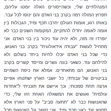
המנהלתיים שלי, וכשהייסורים האלה יומטו עליהם,
תפרוץ המולה רמה בקרב בני האדם והם ינוסו לכל עבר.
באותו רגע, אומות העולם יחרבו תכף ומיד, הגבולות בין
אומה לאומה יחדלו להתקיים, המקומות השונים כבר לא
יופרדו זה מזה, ולא יהיה עוד ניכור בין בני האדם. אני
מתחיל לעשות "עבודה אידאולוגית" בקרב בני האנוש,
כדי שכל בני האדם יוכלו לחיות ביחד בשלום ולא
להילחם עוד. כשאני בונה גשרים ומייסד קשרים בקרב
בני האנוש, הם מתאחדים. אמלא את כיפת השמיים
בביטויים של עבודתי, כל יושבי הארץ ישתטחו אפיים
ארצה תחת סמכותי, וכך איישם את תוכניתי ל"אחדות
עולמית" ואגשים את המשאלה האחת הזו שלי, כדי
שהאנושות כבר לא "תתעה סביב" על פני הארץ אלא
תמצא יעד ראוי תכף ומיד. אני חושב על האנושות מכל