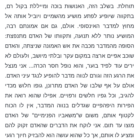
תוחלת. בשלב הזה, האנושות בוכה ומייללת בקול רם,
בתקווה שיופיע לפתע מושיע מהשמיים ויוביל אותה אל
מחוץ למדבר האינסופי. אולם, גם אם אמונתם רבה,
המושיע נותר ללא תנועה, ותקוותו של האדם מתנפצת:
הסופה מהמדבר מכבה את אש האמונה שניצתה, והאדם
שוכב אפיים ארצה במקום עקר ובלתי מיושב, ולעולם לא
ירים עוד לפיד בוער, והוא נופל חסר הכרה... אני מנצל
את הרגע הזה וגורם לנווה מדבר להופיע לנגד עיני האדם.
אולם על אף שלבו של האדם מתרונן, גופו חלוש מכדי
להגיב, וכל גפיו חלשים ורפויים. אפילו שהוא רואה את
הפירות היפהפיים שגדלים בנווה המדבר, אין לו הכוח
לקטוף אותם, משום ש"משאביו הפנימיים" של האדם
מוצו עד תום. אני לוקח את הדברים שהאדם זקוק להם
ומציע לו אותם, אך כל שהוא עושה הוא להבזיק חיוך רגעי