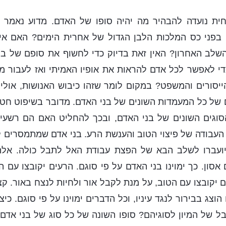
חית נועדה להבהיר מה יהיה סופו של האדם. מדוע נאמר 
בפני כס המלכות הלבן הגדול של אחרית הימים? האם אינ
השלב האחרון? האין זאת בדיוק כדי לחשוף את סופם של ב
די לאפשר לכל אדם להראות את אופיו האמיתי ואז לעבור מיו
ייסורים והמשפט? במקום לומר שזהו כיבוש האנושות, אולי
 של כל המעמדות השונים של בני האדם. מדובר בשיפוט חטא
וגים השונים של בני האדם, ובכך להחליט האם הם רשעים
העבודה של פיצוי הטוב והענשת הרע. בני אדם שמתמסרים ל
יועברו לשלב הבא של הפצת עבודת האל לתבל כולה. אלה
סון. כך ימוינו בני האדם על פי סוגם. הרעים יקובצו עם ה
ים יקובצו עם הטוב, על מנת לקבל אור ולחיות לנצח באור. 
צג בבירור לנגד עיניו, וכל הדברים ימוינו על פי סוגם. כיצד
 של המיון לסוגיהם? סופו השונה של כל סוג של בני אדם