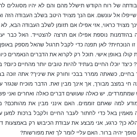
בודתה של רוח הקודש תישלל מהם והם לא יהיו מסוגלים להב
 שייפלו אל עונשם. אם הנך מצויד היטב בשלב העבודה הזה וא
ך מצויד כראוי, אזי אפילו אם תזומן לשלב העבודה הבא, לא
 בהזדמנות נוספת אפילו אם תרצה להצטייד. האל כבר יעזו
 זו הנוכחית? לאן תפנה כדי לקבל תרגול שהאל מספק באופן 
 קולו באופן אישי. תוכל רק לקרוא את הדברים הנאמרים כיו
 כיצד יוכלו החיים בעתיד להיות טובים יותר מהחיים כיום?
בחיים, כשאתה ממרר בבכי וחורק את שיניך? אתה זוכה בב
ה חי במצב מבורך, אך אינך מבין זאת. הדבר מוכיח שנגזר על
 שמתמרדים, יש כאלה שעושים דברים כאלה ואחרים ואני פש
ודע למה שאתם זוממים. האם אינני מבין את מהותכם? 
מאמין באל כדי לחתור לעבר החיים ולקבל ברכות למען ע
לא כן? כרגע, אני מבצע את עבודת הכיבוש רק באמצעות די
סופך יהיה ברור. האם עליי לומר לך זאת מפורשות?