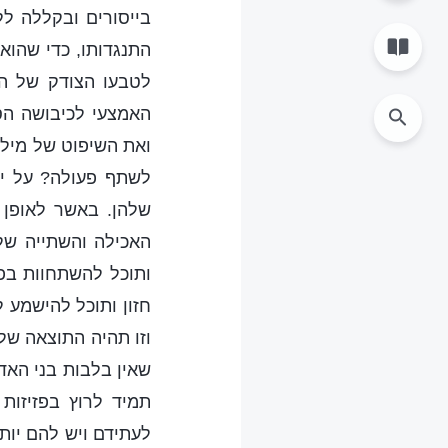
בייסורים ובקללה לל
התנגדותו, כדי שהוא
לטבעו הצודק של הא
האמצעי לכיבושה הס
ואת השיפוט של מילות
לשתף פעולה? על יד
שלהן. באשר לאופן 
האכילה והשתייה של
ותוכל להשתחוות בפנ
חזון ותוכל להישמע 
וזו תהיה התוצאה של
שאין בלבות בני האד
תמיד לרוץ בפזיזות
לעתידם ויש להם יות