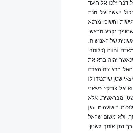
 דבר ילכו אל היעד
כול ייעשה על מנת
גישות וחשוכי מרפא
שסופך נקבע מראש,
ונית של האנושות,
דם וחווה (כלומר,
שכאשר יהוה ברא את
 האל ברא את האדם
צאי שטן שיתנגדו לו
וא אל צודק? כשאני
שטן מבראשית, אלא
ות בישועה זו. אין
תך, ולא משום שהאל
ך נתן אותך לשטן,