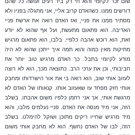
שום זכר לקיומי והוא חי רק ביד רעים ועושה כל שהם
דורשים ממנו. כשהאדם קרוב אליי, אני מתגלה בפניו ולא
מסתיר ממנו את פניי, ואז האדם רואה את ארשת פניי
האדיבה. הוא פתאום מתעשת, ועל אף שהוא לא יודע
זאת, הוא רוכש אהבה כלפיי. בלבו, הוא פתאום מרגיש
מתיקות מאין כמוה והוא תמה איך ייתכן שהוא לא היה
מודע לקיומי בתבל. כך האדם מרגיש טוב יותר את
חביבותי, וכן את ערכי הרב. כתוצאה מכך, הוא לא רוצה
לעזוב אותי שוב, הוא רואה בי את אור הישרדותו ומחבק
אותי חזק מפחד עז שאעזוב אותו. קנאותו של האדם לא
מרגשת אותי, אך אני רחמן כלפיו משום אהבתו. בשלב
הזה, אני מיד מנסה את האדם. פניי נעלמים מלבו, והוא
מיד מרגיש שחייו ריקים מתוכן ושוקל להימלט. בשלב
הזה, לבו של האדם נחשף. הוא לא מחבק אותי משום