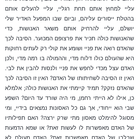
עליי למחוץ אותם תחת רגליי, עליי להעלים אותם
בהטלת ייסורים עליהם, וביום שבו המפעל האדיר שלי
יושלם, עליי להרחיק אותם משאר האנושות, כדי
שהאנושות כולה תכיר את פרצופם המכוער. הסיבה לכך
שהאדם רואה את פניי ושומע את קולי רק לעתים רחוקות
היא שהעולם כולו דלוח מדי, וההמולה בו רמה מדי, ולכן
האדם עצל מכדי לחפש את פניי ולנסות להבין את לבי.
האין זו הסיבה לשחיתותו של האדם? האין זו הסיבה לכך
שהאדם נזקק? תמיד קיימתי את האנושות כולה; אלמלא
כן, אילו לא הייתי רחמן, מי היה שורד עד היום? השפע
שבי הוא ייחודי, אך גם כל האסונות נמצאים בידיי, ומי
מסוגל להימלט מאסון מתי שרק ירצה? האם תפילותיו
של האדם מאפשרות לו לעשות זאת? או שמא הדמעות
שבלבו של האדם מאפשרות זאת? האדם מעולם לא