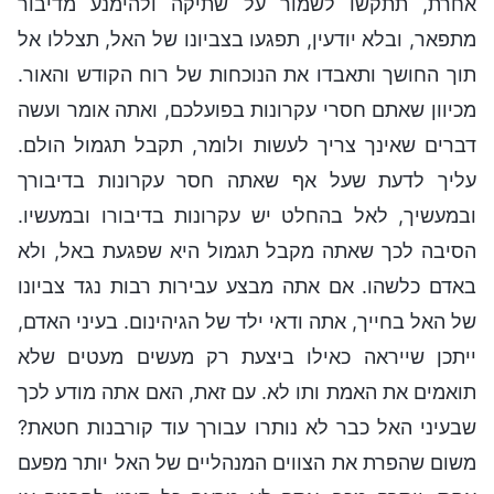
אחרת, תתקשו לשמור על שתיקה ולהימנע מדיבור
מתפאר, ובלא יודעין, תפגעו בצביונו של האל, תצללו אל
תוך החושך ותאבדו את הנוכחות של רוח הקודש והאור.
מכיוון שאתם חסרי עקרונות בפועלכם, ואתה אומר ועשה
דברים שאינך צריך לעשות ולומר, תקבל תגמול הולם.
עליך לדעת שעל אף שאתה חסר עקרונות בדיבורך
ובמעשיך, לאל בהחלט יש עקרונות בדיבורו ובמעשיו.
הסיבה לכך שאתה מקבל תגמול היא שפגעת באל, ולא
באדם כלשהו. אם אתה מבצע עבירות רבות נגד צביונו
של האל בחייך, אתה ודאי ילד של הגיהינום. בעיני האדם,
ייתכן שייראה כאילו ביצעת רק מעשים מעטים שלא
תואמים את האמת ותו לא. עם זאת, האם אתה מודע לכך
שבעיני האל כבר לא נותרו עבורך עוד קורבנות חטאת?
משום שהפרת את הצווים המנהליים של האל יותר מפעם