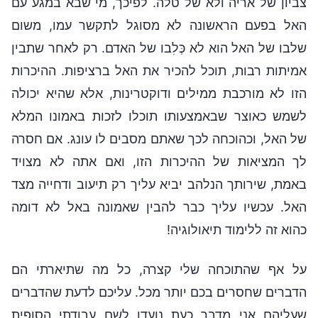
צביון של אריה ולא של טלה. לפיכך, מי שבא במגע עם
האל בפעם הראשונה לא מסוגל לתקשר עמו, משום
שלבו של האל הוא לא כְּלִבו של האדם. רק לאחר שתבין
אמיתות רבות, תוכל להכיר את האל ברציפות. ההיכרות
הזו לא מורכבת ממילים ודוקטרינות, אלא שהיא יכולה
לשמש כאוצר שבאמצעותו תוכלו לזכות באמונו המלא
של האל, וכהוכחה לכך שאתם מסבים לו עונג. אם חסרה
לך המציאות של ההיכרות הזו, ואם אתה לא מצויד
באמת, שירותך הנלהב יביא עליך רק תיעוב ודחייה מצד
האל. עכשיו עליך כבר להבין שאמונה באל לא דומה
כהוא זה ללימוד תיאולוגיה!
על אף שהתוכחה שלי קצרה, כל מה שתיארתי הם
הדברים שחסרים בכם יותר מכל. עליכם לדעת שהדברים
שעליהם אני מדבר כעת נועדו לשם עבודתי הסופית