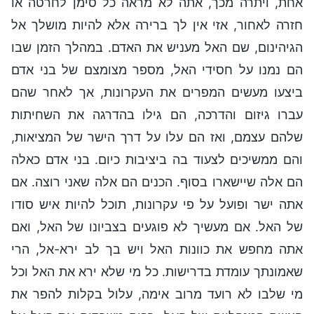
אחת, ויתרה מכך, אתה לא מראה כל סימן לחרטה או
חזרה לאחור, אזי אין לך ברירה אלא להיות מושלך אל
הגיהינום, שם האל מעניש את האדם. במהלך הזמן שבו
הם נמנו על חסידי האל, מספר מצומצם של בני אדם
ביצעו מעשים המפרים את העקרונות, אך לאחר שהם
עברו גיזום והדרכה, הם גילו בהדרגה את השחיתות
שלהם עצמם, ואז הם עלו על דרך הישר של המציאות,
והם ממשיכים לצעוד בה ביציבות כיום. בני אדם כאלה
הם אלה שיישארו בסוף. הכנים הם אלה שאני רוצה. אם
אתה ישר ופועל על פי עקרונות, תוכל להיות איש סודו
של האל. אם מעשיך לא פוגעים בצביונו של האל, ואם
אתה מחפש את כוונות האל ויש בך לב ירא-אל, הרי
שאמונתך עומדת בדרישות. כל מי שלא ירא את האל וכל
מי שלבו לא רועד מרוב אימה, עלול בקלות להפר את