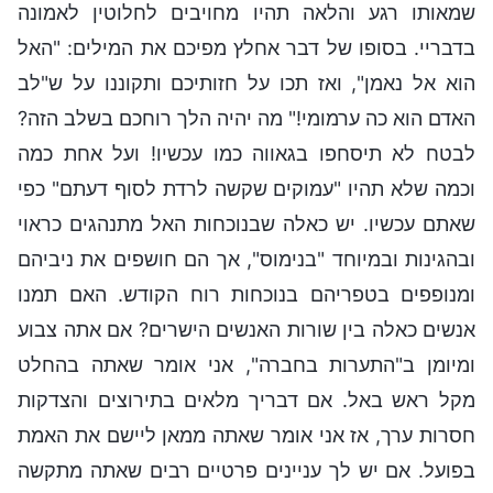
שמאותו רגע והלאה תהיו מחויבים לחלוטין לאמונה
בדבריי. בסופו של דבר אחלץ מפיכם את המילים: "האל
הוא אל נאמן", ואז תכו על חזותיכם ותקוננו על ש"לב
האדם הוא כה ערמומי!" מה יהיה הלך רוחכם בשלב הזה?
לבטח לא תיסחפו בגאווה כמו עכשיו! ועל אחת כמה
וכמה שלא תהיו "עמוקים שקשה לרדת לסוף דעתם" כפי
שאתם עכשיו. יש כאלה שבנוכחות האל מתנהגים כראוי
ובהגינות ובמיוחד "בנימוס", אך הם חושפים את ניביהם
ומנופפים בטפריהם בנוכחות רוח הקודש. האם תמנו
אנשים כאלה בין שורות האנשים הישרים? אם אתה צבוע
ומיומן ב"התערות בחברה", אני אומר שאתה בהחלט
מקל ראש באל. אם דבריך מלאים בתירוצים והצדקות
חסרות ערך, אז אני אומר שאתה ממאן ליישם את האמת
בפועל. אם יש לך עניינים פרטיים רבים שאתה מתקשה