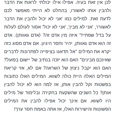
לכן אין זאת בעיה. אפילו אילו יכולתי לראות את הדבר
ולהבין אותו לאשורו, בהחלט לא הייתי מאפשר לכם
לדעת זאת. למילים כמו 'אני לא יכול ולהבין את הדבר
לאשורו', 'אני לא מבין', 'אני לא יכול' אסור לעולם לעלות
על בדל שפתיי!" איזה מין אדם זה? (אדם גאוותן). אדם
זה הוא אדם גאוותן, יהיר וחסר היגיון. אם אדם מסוג כזה
יקרא את המילים "אל תדאגו בציפייה לפתרונות לדברים
שאינכם מבינים" האם הוא יזכה בנתיב של יישום בפועל?
האם הוא יקבל ניצוץ של השראה? אם לא, אזי קריאת
המילים האלה היית כולה לשווא. המילים האלו כתובות
בפשטות וקל להבין אותן, אז למה הוא לא יכול להבין
אותן? כל השנים שהשקעת בחקירה ובלימוד של מילים
היו לשווא. אם אינך יכול אפילו להבין את המילים
הפשוטות והישירות האלו, אז אתה באמת חסר ערך!