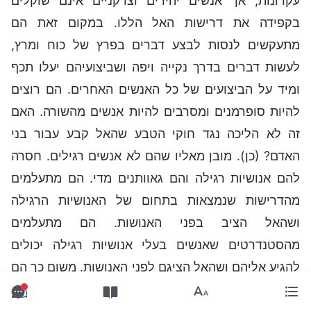
עקרונות, אך אנשים יהירים וצדקניים אינם שוקלים
בקפידה את דרישות האל הללו. במקום זאת הם
מתעקשים לנסות לבצע דברים בפרץ של כוח ומרץ,
לעשות דברים בדרך נקייה ויפה ושביצועיהם יעלו תכף
ומיד על הביצועים של כל האנשים האחרים. הם רוצים
להיות סופרמנים ומסרבים להיות אנשים מהשורה. האם
זה לא הליכה נגד חוקי הטבע שהאל קבע עבור בני
האדם? (כן). מובן מאליו שהם לא אנשים רגילים. חסרה
להם אנושיות רגילה והם גאוותנים מדי. הם מתעלמים
מהדרישות שנמצאות בתחום של האנושיות הרגילה
ושהאל הציב בפני האנושות. הם מתעלמים
מהסטנדרטים שאנשים בעלי אנושיות רגילה יכולים
להגיע אליהם ושהאל הציגם לפני האנושות. משום כך הם
בזים לדרישות האל וחושבים: "הדרישות של האל נמוכות