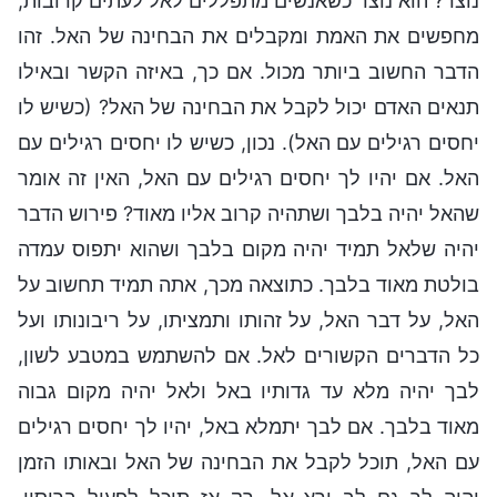
נוצר? הוא נוצר כשאנשים מתפללים לאל לעתים קרובות,
מחפשים את האמת ומקבלים את הבחינה של האל. זהו
הדבר החשוב ביותר מכול. אם כך, באיזה הקשר ובאילו
תנאים האדם יכול לקבל את הבחינה של האל? (כשיש לו
יחסים רגילים עם האל). נכון, כשיש לו יחסים רגילים עם
האל. אם יהיו לך יחסים רגילים עם האל, האין זה אומר
שהאל יהיה בלבך ושתהיה קרוב אליו מאוד? פירוש הדבר
יהיה שלאל תמיד יהיה מקום בלבך ושהוא יתפוס עמדה
בולטת מאוד בלבך. כתוצאה מכך, אתה תמיד תחשוב על
האל, על דבר האל, על זהותו ותמציתו, על ריבונותו ועל
כל הדברים הקשורים לאל. אם להשתמש במטבע לשון,
לבך יהיה מלא עד גדותיו באל ולאל יהיה מקום גבוה
מאוד בלבך. אם לבך יתמלא באל, יהיו לך יחסים רגילים
עם האל, תוכל לקבל את הבחינה של האל ובאותו הזמן