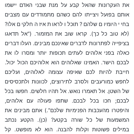
את העקרונות שהאל קבע על מנת שבני האדם יישמו
אותם בפועל ויצייתו להם כשהם מתמודדים עם מצבים
בחיי היומיום שלהם? תוכלו לראות איזה חלקים אלו?
(לא טוב כל כך). קראו שוב את המזמור. ("אל תדאגו
בציפייה לפתרונות לדברים שאינכם מבינים. העלו דברים
כאלה בפני אלוהים לעתים תכופות יותר ומסרו לו את
לבכם הישר. האמינו שאלוהים הוא אלוהיכם הכול יכול.
חייבת להיות לכם שאיפה עצומה לאלוהים, ועליכם
לחפש כמורעבים ולסרב לתירוצים, לכוונות ולתכסיסים
של השטן. אל תאמרו נואש. אל תהיו חלשים. חפשו בכל
לבכם; חכו בכל לבכם. שתפו פעולה עם אלוהים,
והיפטרו מהעכבות הפנימיות שלכם".) אתם מבינים את
המשמעות של כל שורה בקטע? (כן). הקטע נכתב
במילים פשוטות וקלות להבנה. הוא לא מופשט. קל