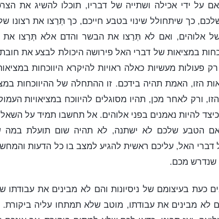
ואם על ידי אכילה ושתייה של דבריו, תוכלו להשיג את הצר
לכם, כך שיתחולל שינוי בטבע חייכם, כך תְּרַצו את רצונו ש
 אלוהים, ואם לא תְּרַצו את הבשר והדם אלא תְּרַצו את רצ
וכחות במציאות של דברי האל פירושה היכולת לבצע את חובת
רק פעולות מעשיות כאלה ראויות להיקרא היווכחות במציאו
אות הזו, האמת תהיה בידכם. זו ההתחלה של ההיווכחות במצ
ו, ורק לאחר מכן, תהיו מסוגלים להיווכח במציאויות העמוקו
יצד להיות נאמנים בפני אלוהים. אל תחשבו תמיד על השאלה
אם הטבע שלכם לא ישתנה, לא תהיה שום תועלת במה ש
 דברי האל, עליכם ראשית להגיע למצב בו כל הדעות והמח
 שנדרש מכם.
ם כעת בעיצומם של ניסיונות והם לא מבינים את עבודתו של
לא מבינים את עבודתו, מוטב שלא תמתחו עליה ביקורת. יי