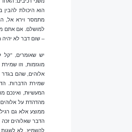
משני רכיבים: האחד 
הוא היכולת להבין 
מתמסר וירא אל, הן
למושלם. אם אתם מבי
– שום דבר לא יהיה 
יש שאומרים, "קל ל
מוגזמות, וזו שמירת
אלוהים, שהם בגדר ה
שמירת הדברות. הד
המעשיוּת, ואינכם מ
מהדהדת על אלוהים 
ממוצע אלא גם רגיל,
הדבר שאלוהים זכה ב
להשמיץ, לא לשגות ב