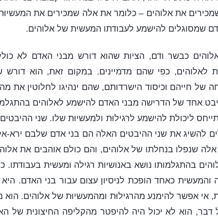
מכירים את אלוהים – כלומר את אלה שמכירים את המעשיוּת 
דם שמסוגלים להישמע לעבודתו המעשית של אלוהים.
והים כבשר ודם, הציות שהוא דורש מבני האדם לא כול
ת לאלוהים, כפי שהם מדמיינים. במקום זאת, הוא דורש 
ה של חייהם וכיסוד הישרדותם, שהם ינהיגו לחלוטין את מהות 
היבט אחד של הדרישה מבני האדם להישמע לאלוהים בהתגלמ
ייחס ליכולת להישמע לרגילוּת ולמעשיוּת שלו. שני ההיבטים
ים להשיג את שני ההיבטים האלה הם בני אדם שלבם ירא-א
לה שנפלו בנחלתו של אלוהים, והם כולם אוהבים את אלוה
הים בהתגלמותו נושא באנושיות רגילה ומעשית בעבודתו. כך
 והמעשית כאחד הופכת לניסיון עצום עבור בני האדם. היא 
 אי אפשר להימנע מהרגילוּת ומהמעשיוּת של אלוהים. הוא נ
 דבר, הוא לא יכול היה להיפטר מהקליפה החיצונית של האנ