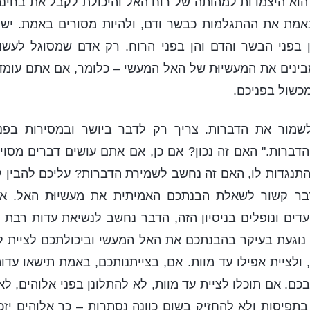
הוא היצמדות למהותה של רוח האל והיכולת לקבל את בחינת
באמת את ההתגלמות כבשר ודם, ולהיות מסורים באמת. יש
 בפני הבשר והדם והן בפני הרוח. רק אדם שמסוגל לעשו
נים את המעשיוּת של האל המעשי – כלומר, אם אתם עומדים
מכשול בפניכם.
שמור את הדברות. צריך רק לדבר ביושר ובמסירות בפנ
 הדברות." האם זה נכון? אם כן, אם אתם עושים דברים מסוי
תנגדות לו, האם זה נחשב לשמירת הדברות? עליכם להבין 
בר קשור לשאלת הבנתכם האמיתית את מעשיוּת האל. א
ועדים ונופלים בניסיון הזה, הדבר נחשב לנשיאת עדות רבת 
נוגעת בעיקר בהבנתכם את האל המעשי וביכולתכם לציית לא
 ולציית אפילו עד מוות. אם, בצייתנותכם, באמת תישאו עדות
כם. אם תוכלו לציית עד מוות, לא להתלונן בפני אלוהים, לא
תפיסות ולא להחזיק בשום כוונה נסתרות – כך אלוהים יזכה