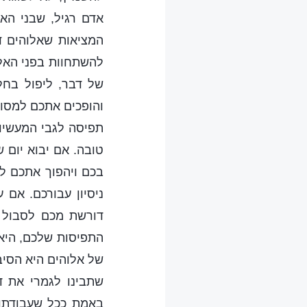
אדם רגיל, שבני האד
המציאות שאלוהים ד
להשתחוות בפני האל 
של דבר, ליפול בחל
והופכים אתכם למסור
תפיסה לגבי המעשיוּ
טובה. אם יבוא יום ש
בכם ויהפוך אתכם ל
ניסיון עבורכם. אם
דורשת מכם לסבול א
התפיסות שלכם, היא 
של אלוהים היא הסיב
שתבינו לגמרי את ד
באמת ככל שעבודתו 