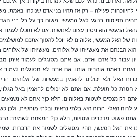
אה, ואז תבינו. כדאי לכם שלא למתוח ביקורת, אך אינכם יכ
 להיווכחות פעילה – רק אז תהיו בני אדם שנוכחו באמת. מ
חים תפיסות בנוגע לאל המעשי. משום כך על כל בני האדם 
שהאל המעשי הוא ניסיון עצום לאנושות. אם לא תוכלו לעמוד אי
ת של האל המעשי, אלוהים לא יוכל להפוך אתכם למושלמים.
וא הבנתם את מעשיוּתו של אלוהים. מעשיוּתו של אלוהים
יון עבור כל אדם ואדם. אם אתם מסוגלים לעמוד איתן מבח
 ואתם באמת אוהבים אותו. אם אתם לא מסוגלים לעמוד אית
וח האל ולא יכולים להאמין במעשיוּת של אלוהים, הר
 חסרת כל תועלת. אם אתם לא יכולים להאמין באל הגלוי,
תם רק מנסים לשטות באלוהים, הלא כן? אתם לא נשמעים ל
ע לרוח האל? הרוח היא בלתי נראית ובלתי מוחשית, ולכן 
אתם פשוט מדברים שטויות, הלא כן? המפתח לשמירת הדב
ו את האל המעשי, תהיו מסוגלים לשמור את הדברות. שמי