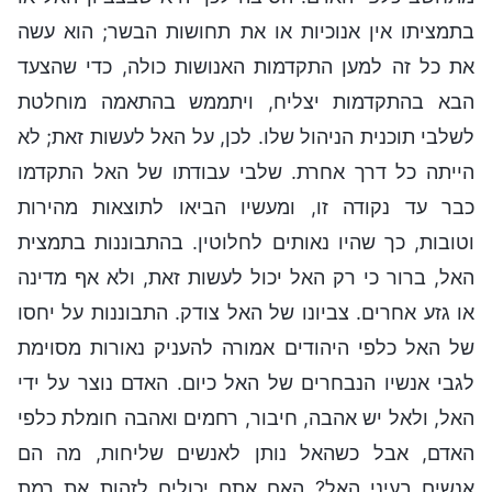
בתמציתו אין אנוכיות או את תחושות הבשר; הוא עשה
את כל זה למען התקדמות האנושות כולה, כדי שהצעד
הבא בהתקדמות יצליח, ויתממש בהתאמה מוחלטת
לשלבי תוכנית הניהול שלו. לכן, על האל לעשות זאת; לא
הייתה כל דרך אחרת. שלבי עבודתו של האל התקדמו
כבר עד נקודה זו, ומעשיו הביאו לתוצאות מהירות
וטובות, כך שהיו נאותים לחלוטין. בהתבוננות בתמצית
האל, ברור כי רק האל יכול לעשות זאת, ולא אף מדינה
או גזע אחרים. צביונו של האל צודק. התבוננות על יחסו
של האל כלפי היהודים אמורה להעניק נאורות מסוימת
לגבי אנשיו הנבחרים של האל כיום. האדם נוצר על ידי
האל, ולאל יש אהבה, חיבור, רחמים ואהבה חומלת כלפי
האדם, אבל כשהאל נותן לאנשים שליחות, מה הם
אנשים בעיני האל? האם אתם יכולים לזהות את רמת