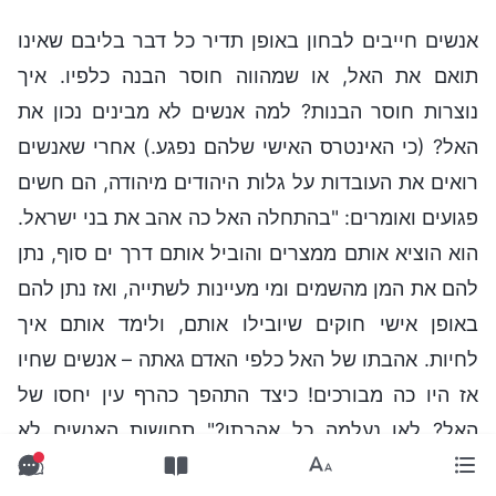
אנשים חייבים לבחון באופן תדיר כל דבר בליבם שאינו
תואם את האל, או שמהווה חוסר הבנה כלפיו. איך
נוצרות חוסר הבנות? למה אנשים לא מבינים נכון את
האל? (כי האינטרס האישי שלהם נפגע.) אחרי שאנשים
רואים את העובדות על גלות היהודים מיהודה, הם חשים
פגועים ואומרים: "בהתחלה האל כה אהב את בני ישראל.
הוא הוציא אותם ממצרים והוביל אותם דרך ים סוף, נתן
להם את המן מהשמים ומי מעיינות לשתייה, ואז נתן להם
באופן אישי חוקים שיובילו אותם, ולימד אותם איך
לחיות. אהבתו של האל כלפי האדם גאתה – אנשים שחיו
אז היו כה מבורכים! כיצד התהפך כהרף עין יחסו של
האל? לאן נעלמה כל אהבתו?" תחושות האנשים לא
יכולות להכיל את זה, והם מתחילים לפקפק, ואומרים,