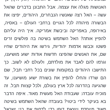
האנושות מגלה את עצמה. אבל התבונן בדברים שהאל
עשה – האל רצה שאנשיו הנבחרים, היהודים, יפיצו את
הבשורה מיהודה לכל הגויים ברחבי העולם – באסיה,
באירופה, באפריקה וביבשת אמריקה. איך היה עליהם
להפיץ אותה? האל השתמש בשיטה בה פולשים זרים
פשטו וכבשו אדמות יהודיות, גירשו את היהודים שחיו
שם, את האנשים שהפיצו חדשות אודות ישוע מושיענו,
וגרמו להם לאבד את מולדתם, ולעולם לא לשוב. כך
התישבו היהודים במקומות שונים בכל רחבי תבל, שם
הם שרדו והחלו להפיץ את בשורת ישוע מושיענו, עד
שהגיעה בהדרגה לכל ארץ בעולם, ולכל קצוות תבל. זה
מוכיח עובדה: שעבודת האל מעשית מאוד. איפה הדבר
בא בעיקר לידי ביטוי? בעובדה שהאל השתמש בשיטה
מאוד מיוחדת ויוצאת דופן כדי לדחוף את בני ישראל