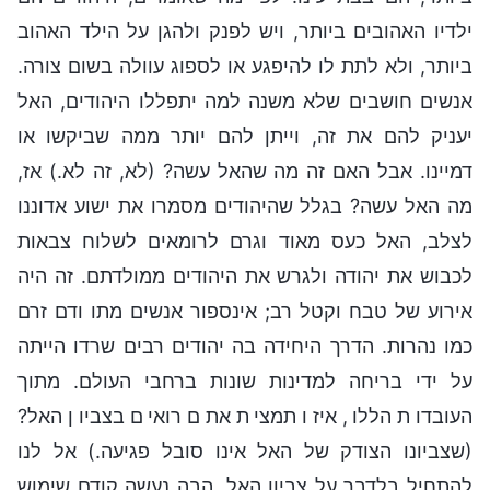
ילדיו האהובים ביותר, ויש לפנק ולהגן על הילד האהוב
ביותר, ולא לתת לו להיפגע או לספוג עוולה בשום צורה.
אנשים חושבים שלא משנה למה יתפללו היהודים, האל
יעניק להם את זה, וייתן להם יותר ממה שביקשו או
דמיינו. אבל האם זה מה שהאל עשה? (לא, זה לא.) אז,
מה האל עשה? בגלל שהיהודים מסמרו את ישוע אדוננו
לצלב, האל כעס מאוד וגרם לרומאים לשלוח צבאות
לכבוש את יהודה ולגרש את היהודים ממולדתם. זה היה
אירוע של טבח וקטל רב; אינספור אנשים מתו ודם זרם
כמו נהרות. הדרך היחידה בה יהודים רבים שרדו הייתה
על ידי בריחה למדינות שונות ברחבי העולם. מתוך
העובדות הללו, איזו תמצית אתם רואים בצביון האל?
(שצביונו הצודק של האל אינו סובל פגיעה.) אל לנו
להתחיל בלדבר על צביון האל, הבה נעשה קודם שימוש