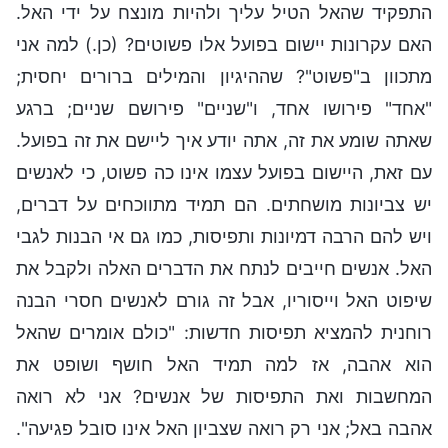
התפקיד שהאל הטיל עליך ולהיות מונצח על ידי האל.
האם עקרונות יישום בפועל אלו פשוטים? (כן.) למה אני
מתכוון ב"פשוט"? שההיגיון והמילים ברורים יחסית;
"אחד" פירושו אחד, ו"שניים" פירושם שניים; ברגע
שאתה שומע את זה, אתה יודע איך ליישם את זה בפועל.
עם זאת, היישום בפועל עצמו אינו כה פשוט, כי לאנשים
יש צביונות מושחתים. הם תמיד מתווכחים על דברים,
ויש להם הרבה דמיונות ותפיסות, כמו גם אי הבנות לגבי
האל. אנשים חייבים לנתח את הדברים האלה ולקבל את
שיפוט האל וייסוריו, אבל זה גורם לאנשים חסרי הבנה
רוחנית להמציא תפיסות חדשות: "כולם אומרים שהאל
הוא אהבה, אז למה תמיד האל חושף ושופט את
המחשבות ואת התפיסות של אנשים? אני לא רואה
אהבה באל; אני רק רואה שצביון האל אינו סובל פגיעה".