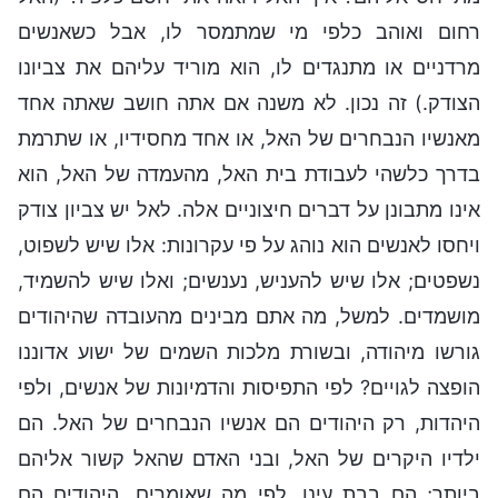
רחום ואוהב כלפי מי שמתמסר לו, אבל כשאנשים
מרדניים או מתנגדים לו, הוא מוריד עליהם את צביונו
הצודק.) זה נכון. לא משנה אם אתה חושב שאתה אחד
מאנשיו הנבחרים של האל, או אחד מחסידיו, או שתרמת
בדרך כלשהי לעבודת בית האל, מהעמדה של האל, הוא
אינו מתבונן על דברים חיצוניים אלה. לאל יש צביון צודק
ויחסו לאנשים הוא נוהג על פי עקרונות: אלו שיש לשפוט,
נשפטים; אלו שיש להעניש, נענשים; ואלו שיש להשמיד,
מושמדים. למשל, מה אתם מבינים מהעובדה שהיהודים
גורשו מיהודה, ובשורת מלכות השמים של ישוע אדוננו
הופצה לגויים? לפי התפיסות והדמיונות של אנשים, ולפי
היהדות, רק היהודים הם אנשיו הנבחרים של האל. הם
ילדיו היקרים של האל, ובני האדם שהאל קשור אליהם
ביותר; הם בבת עינו. לפי מה שאומרים, היהודים הם