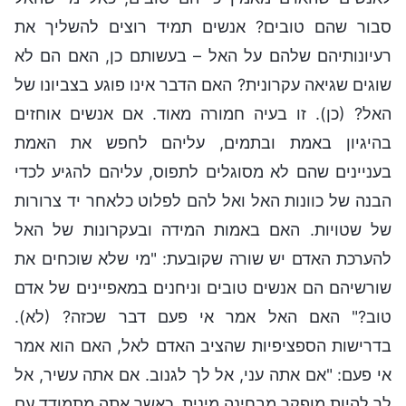
סבור שהם טובים? אנשים תמיד רוצים להשליך את
רעיונותיהם שלהם על האל – בעשותם כן, האם הם לא
שוגים שגיאה עקרונית? האם הדבר אינו פוגע בצביונו של
האל? (כן). זו בעיה חמורה מאוד. אם אנשים אוחזים
בהיגיון באמת ובתמים, עליהם לחפש את האמת
בעניינים שהם לא מסוגלים לתפוס, עליהם להגיע לכדי
הבנה של כוונות האל ואל להם לפלוט כלאחר יד צרורות
של שטויות. האם באמות המידה ובעקרונות של האל
להערכת האדם יש שורה שקובעת: "מי שלא שוכחים את
שורשיהם הם אנשים טובים וניחנים במאפיינים של אדם
טוב?" האם האל אמר אי פעם דבר שכזה? (לא).
בדרישות הספציפיות שהציב האדם לאל, האם הוא אמר
אי פעם: "אם אתה עני, אל לך לגנוב. אם אתה עשיר, אל
לך להיות מופקר מבחינה מינית. כאשר אתה מתמודד עם