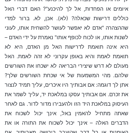
איומים או הפחדות, אל לך להיכנע"? האם דברי האל
כוללים דרישות שכאלה? (לא). אכן, לא. ברור למדי
שההצהרה "אדם לא יאפשר לעושר להשחית אותו, לעוני
לשנות אותו, או לכוח לכופף אותו" נאמרת על ידי האדם –
היא אינה תואמת לדרישות האל מן האדם, היא לא
תואמת לאמת והיא באופן עקרוני לא זהה לאמת. האל
מעולם לא דרש שיצירי הבריאה לא ישכחו את השורשים
שלהם. מהי המשמעות של אי שכחת השורשים שלך?
אתן לך דוגמה: אם אבותיך היו איכרים, עליך תמיד לנצור
את זכרם. אם אבותיך עסקו במלאכת יד, עליך לשמר את
העיסוק במלאכת היד הזו ולהעבירו מדור לדור. גם לאחר
שאתה מתחיל להאמין באל, אינך יכול לשכוח את
הדברים האלה – אינך יכול לשכוח את התורה או את
האומנות או כל דבר שהועבר בירושה מאבותיך. אם