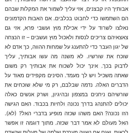
אבותיך היו קבצנים, אזי עליך לשמור את המקלות שבהם
הם השתמשו כדי לחבוט בכלבים. אם האבות הקדמונים
נאלצו לשרוד על ידי אכילת מוץ ועשבי פרא, אזי גם
צאצאיהם צריכים לנסות ולאכול מוץ ועשבים – זו הנצחה
של יגון העבר כדי להתענג על שמחות ההווה, כך אדם לא
שוכח את שורשיו. לא משנה מה עשו אבותיך, עליך
לדבוק בכך. אינך יכול לשכוח את אבותיך רק משום
שאתה משכיל ויש לך מעמד. הסינים מקפידים מאוד על
הדברים האלה. נדמה שבלבם, רק מי שלא שוכחים את
שורשיהם ניחנים במצפון ובהיגיון, ושרק אנשים כאלה
יכולים להתנהג בדרך נכונה ולחיות בכבוד. האם הגישה
הזו נכונה? האם משהו שכזה מופיע בדברי האל? (לא).
האל מעולם לא אמר דבר שכזה. מתוך דוגמה זו אפשר
לראות, שגם אם נשווה מערכת שלמה של מעלות שהאדם