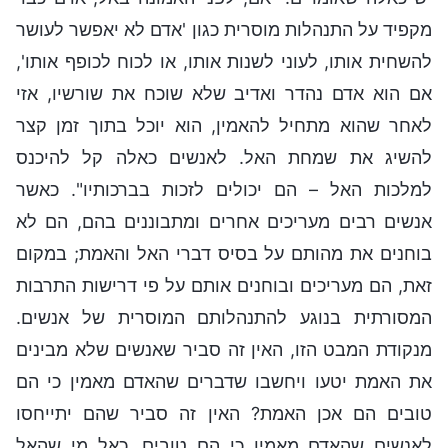
מקפיד על התנהלות מוסרית כגון 'אדם לא יאפשר לעושר
להשחית אותו, לעוני לשנות אותו, או לכוח לכופף אותו',
אם הוא אדם נהדר ואדיב שלא שוכח את שורשיו, אזי
לאחר שהוא מתחיל להאמין, הוא יוכל בתוך זמן קצר
להשיג את שמחת האל. לאנשים כאלה קל להיכנס
למלכות האל – הם יכולים לזכות בברכותיו". כאשר
אנשים רבים מעריכים אחרים ומתבוננים בהם, הם לא
בוחנים את מהותם על בסיס דברי האל והאמת; במקום
זאת, הם מעריכים ובוחנים אותם על פי דרישות התרבות
המסורתית בנוגע להתנהלותם המוסרית של אנשים.
מנקודת המבט הזו, האין זה סביר שאנשים שלא מבינים
את האמת יטעו ויחשבו שדברים שהאדם מאמין כי הם
טובים הם אכן האמת? האין זה סביר שהם יתייחסו
לאנשים שהאדם מאמין כי הם טובים, כאל מי שהאל