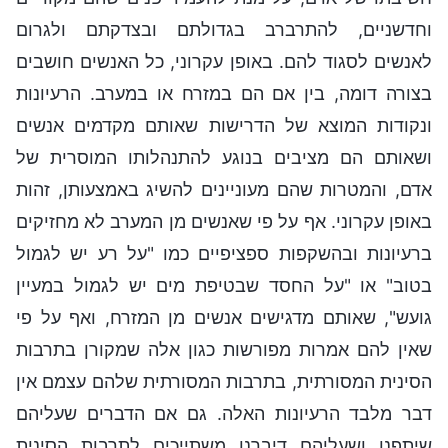
וחדשניים, להתרברב בגדולתם ובצדקתם ולגרום
לאנשים לסגוד להם. באופן עקרוני, כל האנשים חושבים
בצורה דומה, בין אם הם במזרח או במערב. הרעיונות
ונקודות המוצא של הדרישות שאותם מקדמים אנשים
ושאותם הם מציבים בנוגע להתנהלותו המוסרית של
אדם, והמטרות שהם מעוניינים להשיג באמצעותן, זהות
באופן עקרוני. אף על פי שאנשים מן המערב לא מחזיקים
ברעיונות ובהשקפות ספציפיים כמו "על רע יש לגמול
בטוב" או "על החסד שבטיפת מים יש לגמול במעיין
גועש", שאותם מדגישים אנשים מן המזרח, ואף על פי
שאין להם אמרות מפורשות כגון אלה שמקורן בתרבות
הסינית המסורתית, בתרבות המסורתית שלהם עצמם אין
דבר מלבד הרעיונות האלה. גם אם הדברים שעליהם
שיתפנו ושעליהם דיברנו משתייכים לתרבות הסינית