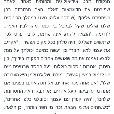
מנקודת מבט אידיאולוגית ומהותית כאחד. לאחר
שפירטנו את הדוגמאות האלה, האם הרהרתם בהן
ושיתפתם עליהן? (שיתפנו עליהן מעט במהלך הכינוסים
שלנו וגילינו שקל לבלבל בין כמה מהן לבין האמת.
לדוגמה, "הוצאה להורג אינה גורמת לדבר פרט לכך
שראשים יתגלגלו; היה סלחן בכל מקום אפשרי", "אקריב
את עצמי למען חבר" וכן "עשה כמיטב יכולתך על מנת
לבצע נאמנה את מה שאנשים אחרים הפקידו בידיך", בין
היתר). אמרות נוספות כוללות: "על החסד שבטיפת מים
יש לגמול במעיין גועש", "מילתו של ג'נטלמן היא הערובה
שלו", "אם אתה מכה אחרים, אל תכה אותם בפנים; אם
אתה מותח ביקורת על אחרים, אל תבקרו את החסרונות
שלהם", "היה קפדן עם עצמך וסובלני כלפי אחרים",
"כששותים את מי הבאר, זכרו מי חפר אותה", וכן הלאה.