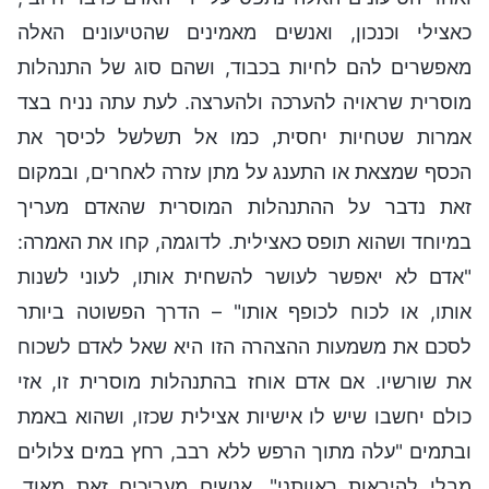
כאצילי וכנכון, ואנשים מאמינים שהטיעונים האלה
מאפשרים להם לחיות בכבוד, ושהם סוג של התנהלות
מוסרית שראויה להערכה ולהערצה. לעת עתה נניח בצד
אמרות שטחיות יחסית, כמו אל תשלשל לכיסך את
הכסף שמצאת או התענג על מתן עזרה לאחרים, ובמקום
זאת נדבר על ההתנהלות המוסרית שהאדם מעריך
במיוחד ושהוא תופס כאצילית. לדוגמה, קחו את האמרה:
"אדם לא יאפשר לעושר להשחית אותו, לעוני לשנות
אותו, או לכוח לכופף אותו" – הדרך הפשוטה ביותר
לסכם את משמעות ההצהרה הזו היא שאל לאדם לשכוח
את שורשיו. אם אדם אוחז בהתנהלות מוסרית זו, אזי
כולם יחשבו שיש לו אישיות אצילית שכזו, ושהוא באמת
ובתמים "עלה מתוך הרפש ללא רבב, רחץ במים צלולים
מבלי להיראות ראוותני". אנשים מעריכים זאת מאוד.