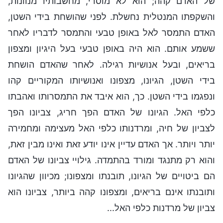
של האדם קהה; הוא לא מוסרי, מחשבותיו מנוונות,
והשקפתו המנטלית נחשלת. לפני שהושחת בידי השטן,
האדם התמסר לאל באופן טבעי והתמסר לדבריו לאחר
ששמע אותם. הוא היה באופן טבעי בעל היגיון ומצפון
בריאים, ובעל אנושיות רגילה. לאחר שהאדם הושחת
בידי השטן, הגיונו, מצפונו ואנושיותו המקוריים קהו
ונפגמו בידי השטן. כך, הוא איבד את התמסרותו ואהבתו
כלפי האל. הגיונו של האדם הפך חריג, צביונו הפך
לצביון של חיה, ומרדנותו כלפי האל מעצימה ומחמירה
יותר ויותר. אך האדם עדיין אינו יודע זאת ואינו מבין זאת,
והוא רק מתנגד ומורד בהתמדה. גילויי צביונו של האדם
הם ביטויים של הגיונו, תובנתו ומצפונו; מכיוון שהגיונו
ותובנתו אינם בריאים, ומצפונו קהה ביותר, צביונו הוא
צביון של מרדנות כלפי האל...