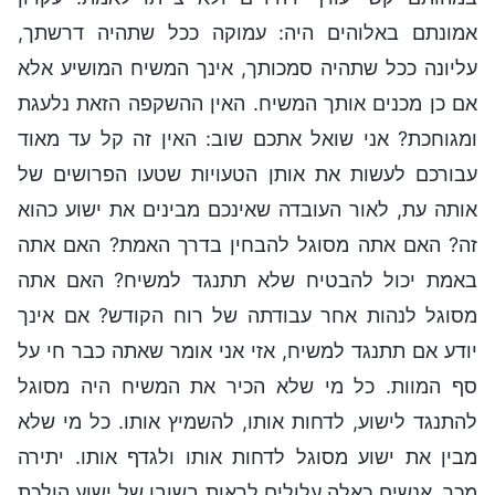
אמונתם באלוהים היה: עמוקה ככל שתהיה דרשתך,
עליונה ככל שתהיה סמכותך, אינך המשיח המושיע אלא
אם כן מכנים אותך המשיח. האין ההשקפה הזאת נלעגת
ומגוחכת? אני שואל אתכם שוב: האין זה קל עד מאוד
עבורכם לעשות את אותן הטעויות שטעו הפרושים של
אותה עת, לאור העובדה שאינכם מבינים את ישוע כהוא
זה? האם אתה מסוגל להבחין בדרך האמת? האם אתה
באמת יכול להבטיח שלא תתנגד למשיח? האם אתה
מסוגל לנהות אחר עבודתה של רוח הקודש? אם אינך
יודע אם תתנגד למשיח, אזי אני אומר שאתה כבר חי על
סף המוות. כל מי שלא הכיר את המשיח היה מסוגל
להתנגד לישוע, לדחות אותו, להשמיץ אותו. כל מי שלא
מבין את ישוע מסוגל לדחות אותו ולגדף אותו. יתירה
מכך, אנשים כאלה עלולים לראות בשובו של ישוע הולכת