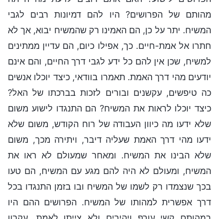
מהותם של הפרושים? היו להם דמיונות רבים לגבי
המשיח. יתר על כן, הם האמינו רק שהמשיח יבוא, אך לא
חתרו אל אמת-חיים. כך, אפילו כיום, הם עדיין ממתינים
למשיח, שכן אין להם כל ידע לגבי דרך החיים, והם אינם
יודעים מהי דרך האמת. תאמרו בוודאי, כיצד יוכלו אנשים
כה טיפשים, עקשנים ובורים לזכות בברכתו של האל?
כיצד יוכלו לראות את המשיח? הם התנגדו לישוע משום
שלא ידעו מה כיוון העבודה של רוח הקודש, משום שלא
ידעו מהי דרך האמת שעליה דיבר, ויתירה מכך, משום
שלא הבינו את המשיח. ומאחר שמעולם לא ראו את
המשיח, ומעולם לא היה להם מגע עם המשיח, הם טעו
בכך שנצמדו רק לשמו של המשיח ובו בזמן התנגדו בכל
דרך אפשרית למהותו של המשיח. הפרושים ההם היו
במהותם קשי עורף ויהירים ולא צייתו לאמת. עקרון