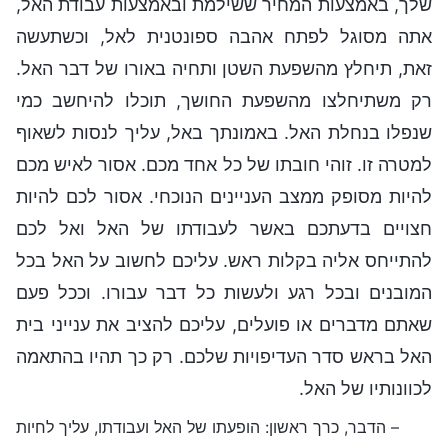
שלך, באמצעות המחיר ששילמת ובאמצעות עבודת האל,
אתה מסוגל לפתח אהבה ספונטנית לאל, וכשתעשה
זאת, תיחלץ מהשפעת השטן ותחיה באורו של דבר האל.
רק משתיחלצו מהשפעת החושך, תוכלו להיחשב כמי
שנפלו בנחלת האל. באמונתך באל, עליך לנסות לשאוף
למטרה זו. זוהי חובתו של כל אחד מכם. אסור לאיש מכם
להיות מסופק ממצב העניינים הנוכחי. אסור לכם להיות
חצויים בדעתכם באשר לעבודתו של האל ואל לכם
להתייחס אליה בקלות ראש. עליכם לחשוב על האל בכל
המובנים ובכל רגע ולעשות כל דבר עבורו. וככל פעם
שאתם מדברים או פועלים, עליכם להציב את ענייני בית
האל בראש סדר העדיפויות שלכם. רק כך תהיו בהתאמה
לכוונותיו של האל.
– הדבר, כרך ראשון: הופעתו של האל ועבודתו, עליך לחיות