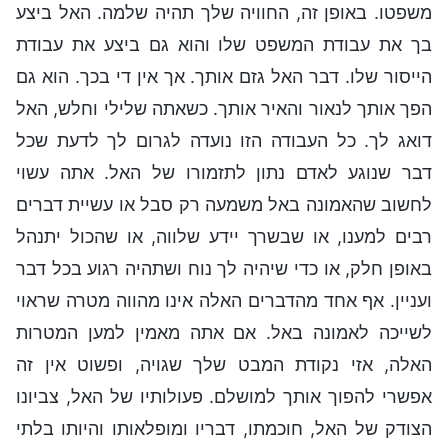
משפטו. באופן זה, החוויה שלך תהיה שלמה. האל ביצע
בך את עבודת המשפט שלו והוא גם ביצע את עבודת
הייסור שלו. דבר האל גזם אותך. אך אין די בכך. הוא גם
הפך אותך לנאור והאיר אותך. כשאתה שלילי וחלש, האל
דואג לך. כל העבודה הזו נועדה לגרום לך לדעת שכל
דבר שנוגע לאדם נתון לתזמורו של האל. אתה עשוי
לחשוב שהאמונה באל משמעה רק סבל או עשיית דברים
רבים למענו, או שבשרך יידע שלווה, או שהכול יתנהל
באופן חלק, או כדי שיהיה לך נוח ושתהיה רגוע בכל דבר
ועניין. אף אחד מהדברים האלה אינו מהווה מטרה שראוי
לשייכה לאמונה באל. אם אתה מאמין למען המטרות
האלה, אזי נקודת המבט שלך שגויה, ופשוט אין זה
אפשרי להפוך אותך למושלם. פעולותיו של האל, צביונו
הצודק של האל, חוכמתו, דבריו ומופלאותו והיותו בלתי