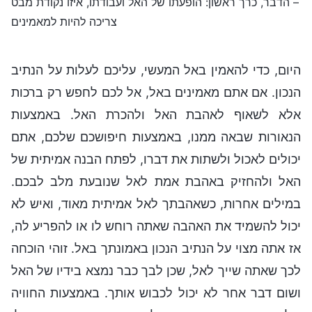
– הדבר, כרך ראשון: הופעתו של האל ועבודתו, איזו נקודת מבט
צריכה להיות למאמינים
היום, כדי להאמין באל המעשי, עליכם לעלות על הנתיב
הנכון. אם אתם מאמינים באל, אל לכם לחפש רק ברכות
אלא לשאוף לאהבת האל ולהכרת האל. באמצעות
הנאורות שבאה ממנו, באמצעות חיפושכם שלכם, אתם
יכולים לאכול ולשתות את דברו, לפתח הבנה אמיתית של
האל ולהחזיק באהבת אמת לאל שנובעת מלב לבכם.
במילים אחרות, כשאהבתך לאל אמיתית מאוד, ואיש לא
יכול להשמיד את האהבה שאתה רוחש לו או להפריע לה,
אז אתה מצוי על הנתיב הנכון באמונתך באל. זוהי הוכחה
לכך שאתה שייך לאל, שכן לבך כבר נמצא בידיו של האל
ושום דבר אחר לא יכול לכבוש אותך. באמצעות החוויה