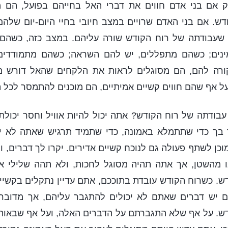
ק אם בני אדם חווים את דברי האל בחייהם בפועל, הם 
ש. אם בני האדם שרויים במצב חיובי בחיי היום-יום שלהם
רי שעבודתה של רוח הקודש שורה עליהם. במצב כזה, כשהם 
ינים; כשהם מתפללים, יש להם השראה; כשהם מתמודדים
קורה להם, הם מסוגלים לראות את הלקחים שהאל דורש מ
על אף שהם חווים קשיים אמיתיים, הם מוכנים להתמסר לכל 
עבודתה של רוח הקודש? אתה יכול להיות אוויל וחסר יכול
בך כדי שתתמלא באמונה, כדי שתמיד תרגיש שאתה לא י
כן לשתף פעולה גם לנוכח קשיים אדירים. יקרו לך דברים, ו
 מהשטן, אך אתה תהיה מסוגל לחכות, ולא תהה שלילי או 
ש. כשרוח הקודש עובדת בתוככם, אתם עדיין נתקלים בקשיי
ם יש דברים שאתם לא יכולים להתגבר עליהם, אך מדוב
דש. על אף שלא התגברתם על הדברים האלה, ועל אף שבאות