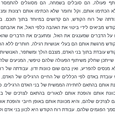
ף פעולה, הם סובלים בשמחה, הם מסוגלים להתמסר לה
 הכתימו אותם, וקל וחומר שלא הכתימו אותם רצונות ומניע
דתה של רוח הקודש, הם קדושים במיוחד בתוך תוכם. ב
ודש מביאים לידי ביטוי את האהבה כלפי האל, את אהבתם 
על הדברים שמענגים את האל, ומתעבים את הדברים שהא
דש מרגשת אותם הם בעלי אנושיות רגילה, חותרים ללא הר
ודש עובדת בתוך בני האדם, מצבם הולך ומשתפר, האנושיות
ף שייתכן שחלק משיתוף הפעולה שלהם טיפשי, המניעים שלהם 
 מנסים להפריע, ואין בהם שום כוונות זדון. עבודתה של רו
 עובדת באדם לפי הכללים של החיים הרגילים של האדם, ו
ונת אותם בהתאם לחתירה הממשית של בני האדם הרגילים. כ
וונת אותם והופכת אותם לנאורים בהתאם לצרכים של בני
לצרכים שלהם, והיא מכוונת אותם באופן חיובי והופכת או
ך הפגמים שלהם. עבודת רוח הקודש היא לכוון בני אדם ול