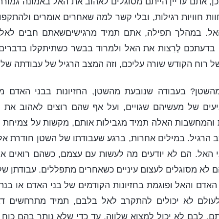
ן, אתם עדיין הייתם מסוגלים לאהוב את האל באמונה גמורה
וות חוויות רגילות, ובלי קשר למה שאחרים אומרים ולהתקפו
אל. במהלך תפילה, אתם תמיד מרגישיםשאתם חבים לאל
 בדעתכם לְרַצות את האל ולמרוד בבשר כשתיתקלו בדברים 
ל רוח הקודש שורה עליכם, וזה המצב הרגיל של עבודתה של 
מהשטן? בעבודה שנובעת מהשטן, החזיונות בבני האדם מ
ניעים של מעשיהם שגויים, ועל אף שהם רוצים לאהוב את 
והמחשבות האלה תמיד מגבילות אותם, מקשות על צמיחת חי
 הרגיל. במילים אחרות, ברגע שעבודתו של השטן חודרת אל
ני האל. הם לא יודעים מה לעשות עם עצמם, כשהם רואים 
הם לא מסוגלים לעצום עיניים כשאחרים מתפללים. עבודתן של
האדם והאל ופוגמת בחזיונות הקודמים של בני האדם או בנתי
עולם לא יכולים להתקרב לאל בלבם, תמיד מתרחשים דב
ם. לבם לא יכול למצוא שלווה, עד כדי שלא נותר בהם כוח