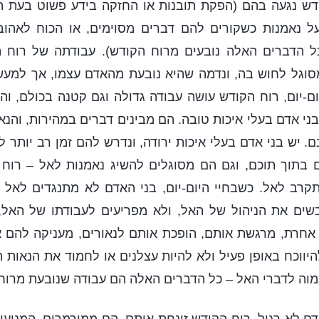
דש נגעה בהם (הפקת תובנות או החזקה בידע פשוט בעת ה
ל נאמנות כשקורים להם דברים מסוימים, או הכוח לאהו
ל הדברים האלה נובעים מרוח הקודש). עבודתה של רוח 
סוגל לחוש בה, ונדמה שהיא נובעת מהאדם עצמו, אך למעשה
ום-יום, רוח הקודש עושה עבודה גדולה וגם קטנה בכולם, והע
ני אדם בעלי איכות טובה. הם מבינים דברים במהירות, והנא
 יש בני אדם בעלי איכות ירודה, ונדרש להם זמן רב יותר ל
בתוך תוכם, וגם הם מסוגלים להשיג נאמנות לאל – רוח 
רב לאל. כשבחיי היום-יום, בני האדם לא מתנגדים לאל א
ים את הניהול של האל, ולא מפריעים לעבודתו של האל,
 אחרת, מרגשת אותם, הופכת אותם לנאורים, מעניקה להם 
היווכח באופן פעיל ולא להיות עצלנים או לחמוד את הנאות ה
מוה לדברי האל – כל הדברים האלה הם עבודה שנובעת מרוח