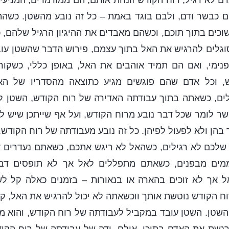
 לא רגיל, רוח הקודש זונחת אותם, הם ממורמרים, המניעי
ם כבשר ודם, ולבם בוגד באמת – כל זה נובע מהשטן. כשהת
וכים בתוך תוכם, וכשהם מאבדים את ההיגיון הרגיל שלהם, 
וגלים להרגיש את האל בתוך עצמם, פירוש הדבר שהשטן עוב
פנימי, ואם הם תמיד אוהבים את האל, באופן כללי, כשקור
ש, וכל אדם שהם פוגשים מגיע כתוצאה מהסדריו של האל
ים, כשאתה בתוך עבודתה האדירה של רוח הקודש, השטן לא
פשר לומר שכל דבר נובע מרוח הקודש, ועל אף שייתכן שיש ל
בהן ולא לפעול לפיהן. כל זה נובע מעבודתה של רוח הקודש.
לכם לא רגילים, כשהאל לא ריגש אתכם, כשאתם נעדרים א
מים מבפנים, כשאתם מתפללים לאל אך לא תופסים דבר
ל אך לא זוכים בהארה או בנאורות – בזמנים כאלה קל לש
ח הקודש נוטשת אותך ווכשאתה לא יכול להרגיש את האל, קו
השטן. השטן עובד במקביל לעבודתה של רוח הקודש, והוא 