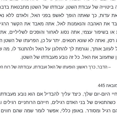
 ביטוייה של עבודת השטן. עבודתו של השטן מתבטאת בדברי
ת עדות, כך שאתה הופך לאשפ בפני האל, ולאדם ללא נא
בד את האהבה והנאמנות לאל, אתה מאבד את הקשר הרגיל
ו בשיפור עצמי, אתה נסוג לאחור והופכים לשליליים, את
ן, ואתה לא שונא חטאים. יתר על כן, הפרעתו של השטן ה
לעזוב אותך, וגורמת לך להתלונן על האל ולהתנגד לו, מה 
ן שתעזוב את האל. כל זה נובע מעבודתו של השטן.
– הדבר, כרך ראשון: הופעתו של האל ועבודתו, עבודתה של רוח ה
ובאה 445
י היום-יום שלך, כיצד עליך להבדיל אם הוא נובע מעבודת
שהתנאים של בני האדם רגילים, חייהם הרוחניים רגילים ו
להם רגיל ומסודר. באופן כללי, אפשר לומר שמה שהם חווים