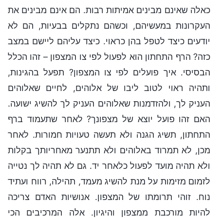
כאלה שאינם מבינים אמיתות רבות. הם אינם מבינים את
העקרונות במעשיהם, וכשהם נתקלים בבעיות, הם לא
יודעים כיצד לטפל בהן כראוי. כיצד עליהם ליישם במצב
כזה? הרף התחתון הוא לפעול לפי צו המצפון – זהו הכלל
הבסיסי. איך פועלים לפי צו המצפון? תפעל בהגינות,
ותהיה ראוי לטוב ליבו של אלוהים, לחיים שאלוהים
העניק לך, ולהזדמנות שאלוהים העניק לך להשיג ישועה.
האם זהו פועל יוצא של מצפונך? לאחר שתעמוד ברף
התחתון, תשיג הגנה ולא תעשה טעויות חמורות. לאחר
מכן, לא תמרוד באלוהים ולא תתנער מאחריותך בקלות
ולא תהיה מועד לפעול כלאחר יד. גם לא תהיה לך נטייה
לזמום מזימות על מנת להשיג מעמד, תהילה, רווח ועתיד
נוח. זוהי תרומתו של המצפון. אנושיות האדם צריכה
להיות מורכבת ממצפון והיגיון. אלה המרכיבים הכי