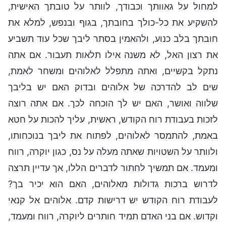
למחול על גאוותך וכבודך, לוותר על טובתך האישית,
להשקיע את כל-כולך בחובתך, בגוף ובנפש, למלא את
חובתך בלב כנוע, ולהאמין בסתר ליבך שכל עוד תשביע
את רצון האל, לא משנה אילו תלאות תעבור. אם אתה
נתקל בקשיים, ואתה מתפלל לאלוהים ומשחר לאמת,
שים לב להדרכה של אלוהים ובדוק האם יש בליבך
שלווה ואושר, האם יש לך הוכחה לכך. אם אתה רוצה
לזכות בעבודת רוח הקודש, ראשית, עליך להכות על חטא
באמת, להתמסר לאלוהים, לפתוח את ליבך בנוכחותו,
ולוותר על השטויות שאתה מעלה על נס, כגון יוקרה, רווח
ומעמד. אם תמשיך לחתור לדברים הללו, אך עדיין תרצה
לדרוש ברכות גדולות מאלוהים, האם הוא יכיר בך?
לעבודת רוח הקודש יש דרישות קדם. אלוהים אל קנאי
וקדוש. אם בני האדם תמיד חותרים ליוקרה, רווח ומעמד,