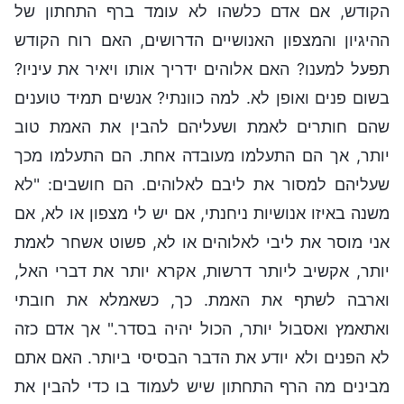
הקודש, אם אדם כלשהו לא עומד ברף התחתון של
ההיגיון והמצפון האנושיים הדרושים, האם רוח הקודש
תפעל למענו? האם אלוהים ידריך אותו ויאיר את עיניו?
בשום פנים ואופן לא. למה כוונתי? אנשים תמיד טוענים
שהם חותרים לאמת ושעליהם להבין את האמת טוב
יותר, אך הם התעלמו מעובדה אחת. הם התעלמו מכך
שעליהם למסור את ליבם לאלוהים. הם חושבים: "לא
משנה באיזו אנושיות ניחנתי, אם יש לי מצפון או לא, אם
אני מוסר את ליבי לאלוהים או לא, פשוט אשחר לאמת
יותר, אקשיב ליותר דרשות, אקרא יותר את דברי האל,
וארבה לשתף את האמת. כך, כשאמלא את חובתי
ואתאמץ ואסבול יותר, הכול יהיה בסדר." אך אדם כזה
לא הפנים ולא יודע את הדבר הבסיסי ביותר. האם אתם
מבינים מה הרף התחתון שיש לעמוד בו כדי להבין את