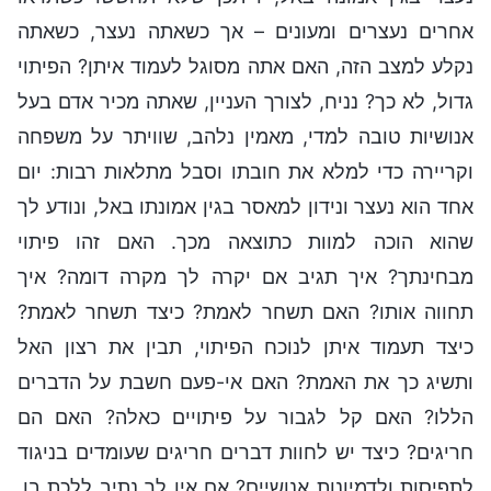
אחרים נעצרים ומעונים – אך כשאתה נעצר, כשאתה
נקלע למצב הזה, האם אתה מסוגל לעמוד איתן? הפיתוי
גדול, לא כך? נניח, לצורך העניין, שאתה מכיר אדם בעל
אנושיות טובה למדי, מאמין נלהב, שוויתר על משפחה
וקריירה כדי למלא את חובתו וסבל מתלאות רבות: יום
אחד הוא נעצר ונידון למאסר בגין אמונתו באל, ונודע לך
שהוא הוכה למוות כתוצאה מכך. האם זהו פיתוי
מבחינתך? איך תגיב אם יקרה לך מקרה דומה? איך
תחווה אותו? האם תשחר לאמת? כיצד תשחר לאמת?
כיצד תעמוד איתן לנוכח הפיתוי, תבין את רצון האל
ותשיג כך את האמת? האם אי-פעם חשבת על הדברים
הללו? האם קל לגבור על פיתויים כאלה? האם הם
חריגים? כיצד יש לחוות דברים חריגים שעומדים בניגוד
לתפיסות ולדמיונות אנושיים? אם אין לך נתיב ללכת בו,