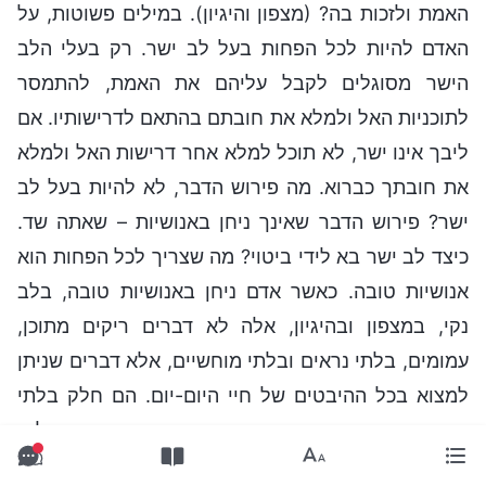
האמת ולזכות בה? (מצפון והיגיון). במילים פשוטות, על
האדם להיות לכל הפחות בעל לב ישר. רק בעלי הלב
הישר מסוגלים לקבל עליהם את האמת, להתמסר
לתוכניות האל ולמלא את חובתם בהתאם לדרישותיו. אם
ליבך אינו ישר, לא תוכל למלא אחר דרישות האל ולמלא
את חובתך כברוא. מה פירוש הדבר, לא להיות בעל לב
ישר? פירוש הדבר שאינך ניחן באנושיות – שאתה שד.
כיצד לב ישר בא לידי ביטוי? מה שצריך לכל הפחות הוא
אנושיות טובה. כאשר אדם ניחן באנושיות טובה, בלב
נקי, במצפון ובהיגיון, אלה לא דברים ריקים מתוכן,
עמומים, בלתי נראים ובלתי מוחשיים, אלא דברים שניתן
למצוא בכל ההיבטים של חיי היום-יום. הם חלק בלתי
נפרד מהמציאות. נניח שאדם מסוים הוא נהדר ומושלם:
האם אפשר לראות זאת? אי אפשר לראות, לגעת, או