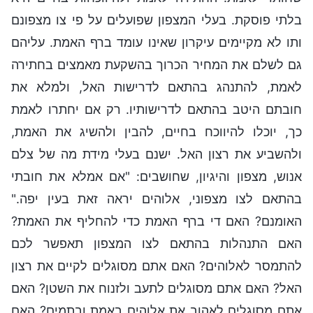
בלתי פוסקת. בעלי המצפון שפועלים על פי צו מצפונם
ותו לא מקיימים עיקרון שאינו עומד ברף האמת. עליהם
גם לשלם את המחיר הכרוך בהשקעת מאמצים בחתירה
לאמת, להתנהג בהתאם לדרישות האל, ולמלא את
חובתם היטב בהתאם לדרישותיו. רק אם יחתרו לאמת
כך, יוכלו להיווכח בחיים, להבין ולהשיג את האמת,
ולהשביע את רצון האל. ישנם בעלי מידת מה של צלם
אנוש, מצפון והיגיון, שחושבים: "אם אמלא את חובתי
בהתאם לצו מצפוני, אלוהים יראה זאת בעין יפה."
האומנם? האם די ברף האמת כדי להחליף את האמת?
האם התנהלות בהתאם לצו המצפון תאפשר לכם
להתמסר לאלוהים? האם אתם מסוגלים לקיים את רצון
האל? האם אתם מסוגלים לתעב ולזנוח את השטן? האם
אתם מסוגלים לאהוב את אלוהים באמת ובתמים? האם