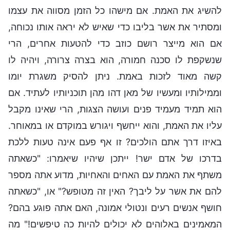
להשיג את האמת. אם מישהו כל הזמן מסווה את עצמו
ומסתיר את אשר בליבו כדי שאיש לא יראה אותו נכוחה,
אם הוא מייצר רושם כוזב כדי להטעות אחרים, הרי
שנשקפת לו סכנה חמורה, הוא בצרה צרורה, ויהיה לו
קשה מאוד לזכות באמת. ניתן להסיק משגרת יומו
וממילותיו ומעשיו של מאן דהו מהן תוכניותיו לעתיד. אם
הוא תמיד מעמיד פנים ועושה הצגות, הרי שאינו מקבל
עליו את האמת, והוא ייחשף ויגורש במוקדם או במאוחר.
באיזו דרך אתם הולכים? זו אף פעם אינה טעות ללכת
בדרכו של אדם ישר! ייתכן שיהיו שיאמרו: "כשאתה
משתף את האמת עם האחים והאחיות, מדוע אתה מספר
להם את אשר על ליבך? האין זה מטופש?" או, "כשאתה
חושף אנשים רעים ונטולי אמונה, האם אתה פוגע בהם?
המאמינים באלוהים לא יכולים להיות כה טיפשים!" מה