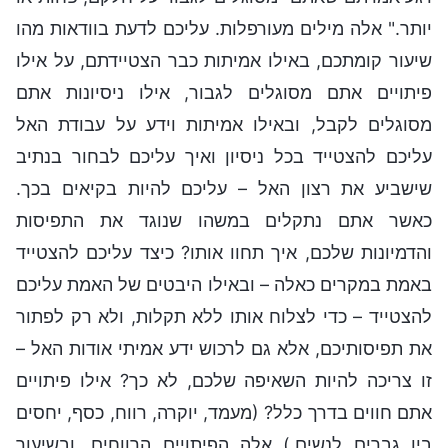
יותר." אלה מילים מעורפלות. עליכם לדעת בוודאות מהו
שיעור קומתכם, באילו אמיתות כבר הצטיידתם, על אילו
פיתויים אתם מסוגלים לגבור, אילו ניסיונות אתם
מסוגלים לקבל, ובאילו אמיתות וידע על עבודת האל
עליכם להצטייד בכל ניסיון ואיך עליכם לבחור בנתיב
שישביע את רצון האל – עליכם להיות בקיאים בכך.
כאשר אתם נתקלים במשהו שנוגד את התפיסות
והדמיונות שלכם, איך תחוו אותו? כיצד עליכם להצטייד
באמת במקרים כאלה – ובאילו היבטים של האמת עליכם
להצטייד – כדי לצלוח אותו ללא תקלות, ולא רק לפתור
את תפיסותיכם, אלא גם לרכוש ידע אמיתי אודות האל –
זו צריכה להיות השאיפה שלכם, לא כך? אילו פיתויים
אתם חווים בדרך כלל? (מעמד, יוקרה, רווח, כסף, יחסים
בין גברים לנשים.) אלה הפיתויים הרווחים. ובשיעור