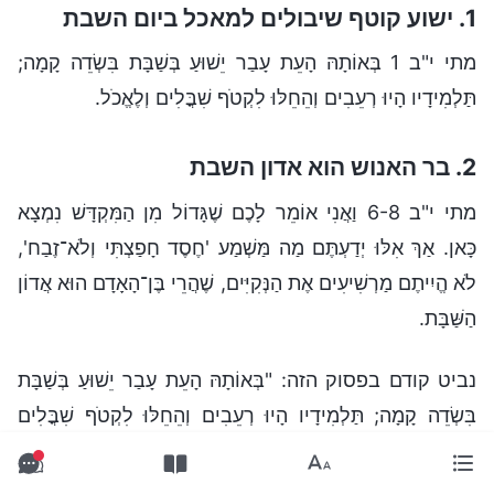
1. ישוע קוטף שיבולים למאכל ביום השבת
מתי י"ב 1 בְּאוֹתָהּ הָעֵת עָבַר יֵשׁוּעַ בְּשַׁבָּת בִּשְׂדֵה קָמָה;
תַּלְמִידָיו הָיוּ רְעֵבִים וְהֵחֵלּוּ לִקְטֺף שִׁבֳּלִים וְלֶאֱכֺל.
2. בר האנוש הוא אדון השבת
מתי י"ב 6-8 וַאֲנִי אוֹמֵר לָכֶם שֶׁגָּדוֹל מִן הַמִּקְדָּשׁ נִמְצָא
כָּאן. אַךְ אִלּוּ יְדַעְתֶּם מַה מַּשְׁמַע 'חֶסֶד חָפַצְתִּי וְלֹא־זֶבַח',
לֹא הֱיִיתֶם מַרְשִׁיעִים אֶת הַנְּקִיִּים, שֶׁהֲרֵי בֶּן־הָאָדָם הוּא אֲדוֹן
הַשַּׁבָּת.
נביט קודם בפסוק הזה: "בְּאוֹתָהּ הָעֵת עָבַר יֵשׁוּעַ בְּשַׁבָּת
בִּשְׂדֵה קָמָה; תַּלְמִידָיו הָיוּ רְעֵבִים וְהֵחֵלּוּ לִקְטֺף שִׁבֳּלִים
וְלֶאֱכֺל".