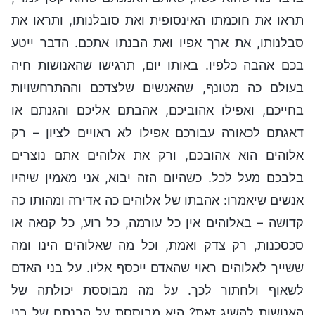
תראו את חוכמתו האינסופית ואת סובלנותו, ותראו את
סבלנותו, את ארך אפיו ואת הבנתו אתכם. הדבר ייטע
בכם אהבה כלפיו. באותו יום, תרגישו שהאנושות חיה
בעולם כה מטונף, שהאנשים שלצדכם וההתרחשויות
בחייכם, ואפילו אהוביכם, אהבתם אליכם והגנתם או
דאגתם לכאורה עבורכם אפילו לא ראויים לציון – רק
אלוהים הוא אהובכם, ורק את אלוהים אתם נוצרים
בלבכם מעל לכל. כשהיום הזה יבוא, אני מאמין שיהיו
אנשים שיאמרו: אהבתו של אלוהים כה אדירה ומהותו כה
קדושה – באלוהים אין כל עורמה, כל רוע, כל קנאה או
סכסכנות, רק צדק ואמת, וכל מה שאלוהים הינו ומה
ששייך לאלוהים ראוי שהאדם ייכסף אליו. על בני האדם
לשאוף ולחתור לכך. על מה מבוססת יכולתה של
האנושות להשיג זאת? היא מבוססת על הבנתם של בני