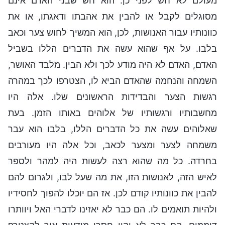
מעולם לא חש לפני כן. הוא חש שבני האדם אינם
מסוגלים לקבל או להבין את אהבתו ודאגתו, או את
כוונותיו עבור האנושות, לכן, הוא המשיך לחוש צער וכאב
בלבו. על אף שהוא עשה את הדברים הללו בשביל
האדם, האדם לא היה מודע לכך ולא הבין. מלבד האושר,
השמחה והנחמה שהאדם הביא לו, הצטרפו לכך במהרה
רגשות הצער והבדידות הראשונים שלו. אלה היו
מחשבותיו ורגשותיו של אלוהים באותו הזמן. בעת
שאלוהים עשה את כל הדברים הללו, בלבו הוא עבר
משמחה לצער ומצער לכאב, וכל אלה היו מעורבים
בחרדה. כל מה שהוא רצה לעשות היה למהר ולספר
לאיש הזה, לאנושות הזו, את מה שעל לבו, ולגרום להם
להבין את כוונותיו קודם לכן. אז הם יוכלו להפוך לחסידיו
ולהיות תואמים לו. הם כבר לא יאזינו לדברי האל ויוותרו