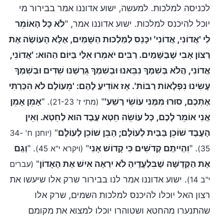
לכניסה למלכות. למעשה, ישוע אדוננו אמר בבירור מי
יוכל להיכנס למלכות. ישוע אדוננו אמר, "
לֹא כָּל הָאוֹמֵר
לִי 'אֲדוֹנִי, אֲדוֹנִי' יִכָּנֵס לְמַלְכוּת הַשָּׁמַיִם, אֶלָּא הָעוֹשֶׂה אֶת
רְצוֹן אָבִי שֶׁבַּשָּׁמַיִם. רַבִּים יֺאמְרוּ אֵלַי בַּיּוֹם הַהוּא: 'אֲדוֹנִי,
אֲדוֹנִי, הֲלֹא בְּשִׁמְךָ נִבֵּאנוּ וּבְשִׁמְךָ גֵּרַשְׁנוּ שֵׁדִים וּבְשִׁמְךָ
עָשִׂינוּ נִפְלָאוֹת רַבּוֹת'. אָז אוֹדִיעַ לָהֶם: 'מֵעוֹלָם לֹא הִכַּרְתִּי
אֶתְכֶם, סוּרוּ מִמֶּנִּי עוֹשֵׂי רֶשַׁע'
"
. "
אָמֵן אָמֵן
(מתי ז' 21-23)
אֲנִי אוֹמֵר לָכֶם, כָּל עוֹשֵׂה חֵטְא עֶבֶד הוּא לַחֵטְא. וְאֵין
הָעֶבֶד שׁוֹכֵן בַּבַּיִת לְעוֹלָם; הַבֵּן שׁוֹכֵן לְעוֹלָם
"
(יוחנן ח' 34-
. "
וִהְיִיתֶם קְדֹשִׁים כִּי קָדוֹשׁ אָנִי
"
. "
וְגַם
35)
(ויקרא י"א 45)
אֶת הַקְּדֻשָּׁה שֶׁבִּלְעָדֶיהָ לֹא יִרְאֶה אִישׁ אֶת הָאָדוֹן
"
(עברים
. ישוע אדוננו אמר לנו בבירור שרק אלו שיעשו את
י"ב 14)
רצון האל יוכלו להיכנס למלכות השמים, שרק אלו
שהתנערו מהחטא ושטוהרו יוכלו למצוא את מקומם