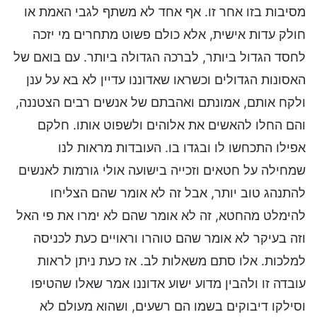
מסיבות בזו אחר זו. אף אחד לא משתף לגבי האמת או
חולק עדות אישית, אלא כולם פשוט מתחרים מי יזכה
לחסד הגדול ביותר, לברכה הגדולה ביותר. עם בואם של
האסונות הגדולים וכשראו שאדוננו עדיין לא בא על ענן
ולקח אותם, אמונתם ואהבתם של אנשים רבים הצטננה,
והם החלו להאשים את אלוהים ולשפוט אותו. חלקם
אפילו התכחשו לו ובגדו בו. העובדות מראות לנו
שמחילה על חטאים וזכייה בישועה אולי גורמות לאנשים
להתנהג טוב יותר, אבל זה לא אומר שהם הצליחו
להימלט מהחטא, זה לא אומר שהם לא ימרו את פי האל
וזה בעיקר לא אומר שהם טוהרו וראויים כעת לכניסה
למלכות. אלו סתם משאלות לב. אז כעת ניתן לראות
עובדה זו ולהבין מדוע ישוע אדוננו אמר שאלו שהטיפו
וסילקו דיבוקים בשמו הם רשעים, ושהוא מעולם לא