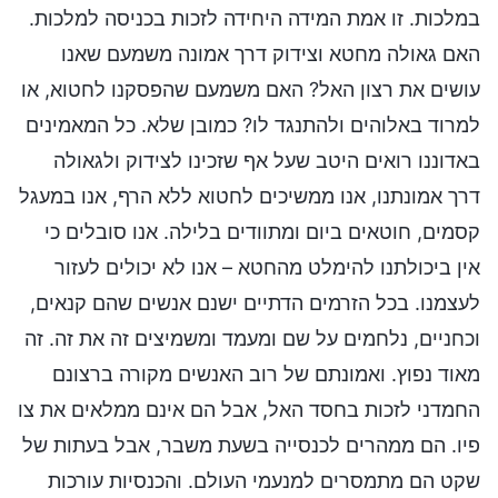
במלכות. זו אמת המידה היחידה לזכות בכניסה למלכות.
האם גאולה מחטא וצידוק דרך אמונה משמעם שאנו
עושים את רצון האל? האם משמעם שהפסקנו לחטוא, או
למרוד באלוהים ולהתנגד לו? כמובן שלא. כל המאמינים
באדוננו רואים היטב שעל אף שזכינו לצידוק ולגאולה
דרך אמונתנו, אנו ממשיכים לחטוא ללא הרף, אנו במעגל
קסמים, חוטאים ביום ומתוודים בלילה. אנו סובלים כי
אין ביכולתנו להימלט מהחטא – אנו לא יכולים לעזור
לעצמנו. בכל הזרמים הדתיים ישנם אנשים שהם קנאים,
וכחניים, נלחמים על שם ומעמד ומשמיצים זה את זה. זה
מאוד נפוץ. ואמונתם של רוב האנשים מקורה ברצונם
החמדני לזכות בחסד האל, אבל הם אינם ממלאים את צו
פיו. הם ממהרים לכנסייה בשעת משבר, אבל בעתות של
שקט הם מתמסרים למנעמי העולם. והכנסיות עורכות